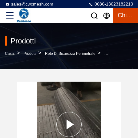
sales@cwcmesh.com
0086-13623182213
Chiacchierata
Prodotti
>
>
>
Casa.
Prodotti
Rete Di Sicurezza Perimetrale
316 Rete Di Sicurez