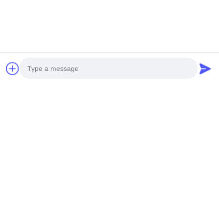
Scrivici
Photo
Video Call
Audio Call
Invia