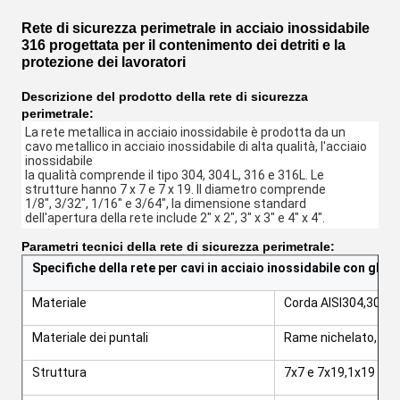
Rete di sicurezza perimetrale in acciaio inossidabile
316 progettata per il contenimento dei detriti e la
protezione dei lavoratori
Descrizione del prodotto della rete di sicurezza
perimetrale:
La rete metallica in acciaio inossidabile è prodotta da un 
cavo metallico in acciaio inossidabile di alta qualità, l'acciaio 
inossidabile
la qualità comprende il tipo 304, 304 L, 316 e 316L. Le 
strutture hanno 7 x 7 e 7 x 19. Il diametro comprende
1/8", 3/32", 1/16" e 3/64", la dimensione standard 
dell'apertura della rete include 2" x 2", 3" x 3" e 4" x 4".
Parametri tecnici della rete di sicurezza perimetrale:
Specifiche della rete per cavi in ​​acciaio inossidabile con ghie
Materiale
Corda AISI304,304L,
Materiale dei puntali
Rame nichelato, acci
Struttura
7x7 e 7x19,1x19