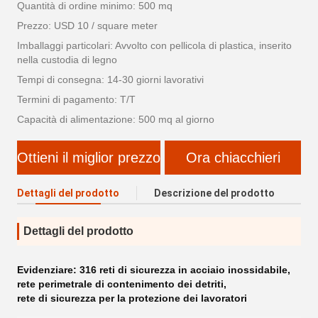
Quantità di ordine minimo: 500 mq
Prezzo: USD 10 / square meter
Imballaggi particolari: Avvolto con pellicola di plastica, inserito
nella custodia di legno
Tempi di consegna: 14-30 giorni lavorativi
Termini di pagamento: T/T
Capacità di alimentazione: 500 mq al giorno
Ottieni il miglior prezzo
Ora chiacchieri
Dettagli del prodotto
Descrizione del prodotto
Dettagli del prodotto
Evidenziare:
316 reti di sicurezza in acciaio inossidabile
,
rete perimetrale di contenimento dei detriti
,
rete di sicurezza per la protezione dei lavoratori