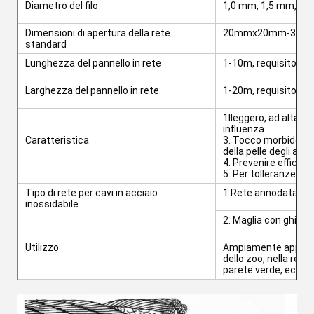
Diametro del filo
1,0 mm, 1,5 mm, 2,0
Dimensioni di apertura della rete
20mmx20mm-300mm
standard
Lunghezza del pannello in rete
1-10m, requisito dei 
Larghezza del pannello in rete
1-20m, requisito dei 
1Ileggero, ad alta r
influenza
Caratteristica
3. Tocco morbido, eff
della pelle degli anim
4. Prevenire efficace
5. Per tolleranze di
Tipo di rete per cavi in ​​acciaio
1.Rete annodata
inossidabile
2. Maglia con ghiera
Utilizzo
Ampiamente applicato
dello zoo, nella recin
parete verde, ecc.