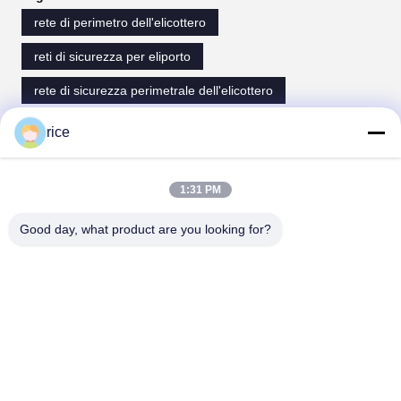
rete di perimetro dell'elicottero
reti di sicurezza per eliporto
rete di sicurezza perimetrale dell'elicottero
rice
Contatti
1:31 PM
Contatti:
Mr. Harrison
Good day, what product are you looking for?
Tel:
0086-13623182213
Fax:
0086-318-7866320
Ora chiacchieri