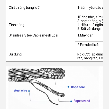
Chiều rộng bảng lưới
1-20m, yêu cầu của
1Dáng nhẹ, sức mạn
3. nhẹ nhàng, hiệu q
Tính năng
4. Hiệu quả ngăn ch
5. Đối với dung nạp c
Stainless SteelCable mesh Loại
1.Máy đan
2.Ferruled lưới
Sử dụng
Nó được áp dụng rộng
rào, hàng rào, lưới tr