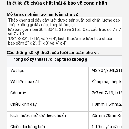
thiết kế để chứa chất thải & bảo vệ công nhân
Mô tả sản phẩm lưới an toàn chu vi:
Thép không gỉ dây dây lưới được sản xuất bởi chất lượng cao 
thép không gỉ dây cáp, thép không gỉ
lớp bao gồm loại 304, 304 L, 316 và 316L. Các cấu trúc có 7 x 7 
và 7 x 19.
1/8", 3/32", 1/16", và 3/64", kích thước mở lưới tiêu chuẩn 
bao gồm 2" x 2", 3" x 3" và 4" x 4".
Các thông số kỹ thuật của lưới an toàn chu vi:
Thông số kỹ thuật lưới cáp thép không gỉ
Vật liệu
AISI304,304L,316, 3
Vật liệu của sắt
Đồng mạ, thép không
Cấu trúc
7x7 và 7x19,1x19
Chiều kính dây
1.0mm,1.5mm,2.0m
Kích thước mở lưới tiêu chuẩn
20mmx20mm-300mm
Chiều dài bảng lưới
1-10m, yêu cầu của