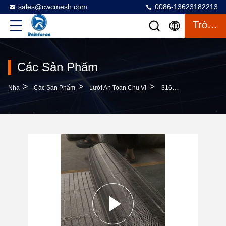
sales@cwcmesh.com
0086-13623182213
Trò Chuyện
Các Sản Phẩm
>
>
>
Nhà
Các Sản Phẩm
Lưới An Toàn Chu Vi
316 Stainless Steel Perimeter Safety Netting Được Thiết Kế Để Chứa Chất Thải & Bảo Vệ Công Nhân