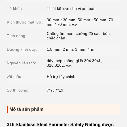
Từ khóa:
Thiết kế lưới chu vi an toàn
30 mm * 30 mm, 50 mm * 50 mm, 70
Kích thước mắt lưới:
mm * 70 mm, v.v.
Chống ăn mòn, cường độ cao, bền,
Tính năng:
chắc chắn
Đường kính dây:
1,5 mm, 2 mm, 3 mm, 4 m
dây thép không gỉ là 304.304L,
Nguyên liệu thô:
316.316L, v.v.
vật mẫu:
Hỗ trợ tùy chỉnh
Sự thi công:
7*7, 7*19
Mô tả sản phẩm
316 Stainless Steel Perimeter Safety Netting được