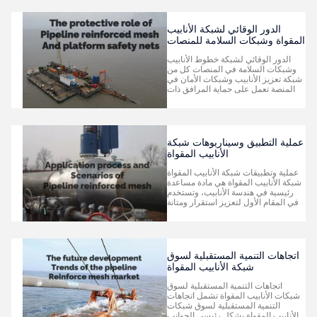
خلال مجموعة متنوعة من العمليات لتلبية
احتياجات الإنتاج. تعمل تكلفته المنخفضة
نسب...
الدور الوقائي لشبكة الأنابيب
المقواة وشبكات السلامة للمنصات
الدور الوقائي لشبكة خطوط الأنابيب
وشبكات السلامة في المنصات كل من
شبكة تعزيز الأنابيب وشبكات الأمان في
المنصة تعمل على حماية المرافق ذات
الصلة وضمان التشغيل السلس ، ولكن
أهدافها وحالات حمايتها المحددة
تختلف.فيما يلي وصف خصائصها: 1شبكة
تعزيز الأنابيب: تحمي في المقام الأول
خطوط الأنابيب والوسائط المنق...
عملية التطبيق وسيناريوهات شبكة
الأنابيب المقواة
عملية وتطبيقات شبكة الأنابيب المقواة
شبكة الأنابيب المقواة هي مادة مساعدة
رئيسية في هندسة الأنابيب، وتستخدم
في المقام الأول لتعزيز استقرار ومتانة
هياكل الأنابيب. يتم تحديد عملية
وتطبيقاتها بوضوح. أولاً: عملية التطبيق
1. التحضير الأولي: بناءً على معايير مثل
قطر الأنبوب والمادة وبيئة التركيب، حدد
شبكة ...
اتجاهات التنمية المستقبلية لسوق
شبكة الأنابيب المقواة
اتجاهات التنمية المستقبلية لسوق
شبكات الأنابيب المقواة تشمل اتجاهات
التنمية المستقبلية لسوق شبكات
الأنابيب المقواة بشكل رئيسي الجوانب