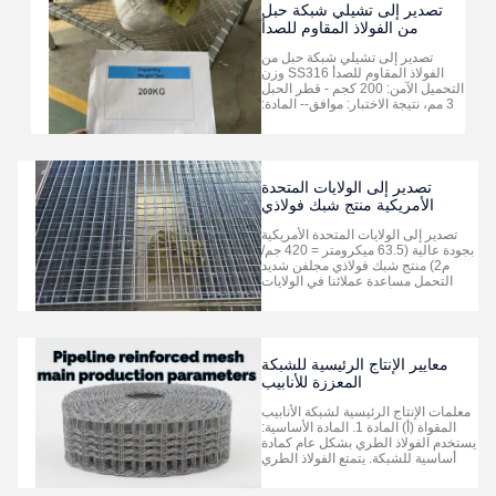
بالغمس الساخن النوع: 8 خطوط سل...
تصدير إلى تشيلي شبكة حبل
من الفولاذ المقاوم للصدأ
SS316، وزن أمان التحميل 200
تصدير إلى تشيلي شبكة حبل من
كجم - قطر الحبل 3 مم، نتيجة
الفولاذ المقاوم للصدأ SS316 وزن
الاختبار: موافق
التحميل الآمن: 200 كجم - قطر الحبل
3 مم، نتيجة الاختبار: موافق-- المادة:
SS316-- قطر الحبل: 3 مم-- حجم
الفتحة: 50 مم * 50 مم-- حجم
الاختبار: 1.2 متر * 1.2 متر -- وزن
التحميل الآمن: 200 كجم-- نتيجة
الاختبار: موافق إذا كنت بحاجة إلى أي
تصدير إلى الولايات المتحدة
مساعدة ...
الأمريكية منتج شبك فولاذي
مجلفن عالي الجودة (63.5
تصدير إلى الولايات المتحدة الأمريكية
ميكرومتر = 420 جم/م2) ثقيل
بجودة عالية (63.5 ميكرومتر = 420 جم/
م2) منتج شبك فولاذي مجلفن شديد
التحمل مساعدة عملائنا في الولايات
المتحدة الأمريكية في تصميم وصنع
مشروع منتج الشبك الفولاذي.-- جودة
عالية-- ثقوب موحدة-- نقاط لحام قوية--
سمك وعرض وطول قياسي-- مطلي
بالزنك الثقيل (420 جم/م2)-- سطح ...
معايير الإنتاج الرئيسية للشبكة
المعززة للأنابيب
معلمات الإنتاج الرئيسية لشبكة الأنابيب
المقواة (أ) المادة 1. المادة الأساسية:
يستخدم الفولاذ الطري بشكل عام كمادة
أساسية للشبكة. يتمتع الفولاذ الطري
بقابلية تشغيل ممتازة ويمكن تصنيعه إلى
أسلاك فولاذية بمواصفات مختلفة من