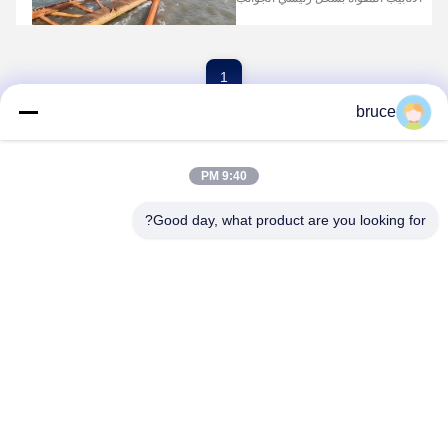
التالية: • استمرار نمو السوق: وفقًا
لتحليل Market Watch، من المتوقع أن
ينمو سوق أنابيب البولي إيثيلين عالي
الكثافة المقواة بشبكة فولاذية بمعدل نمو
سنوي مركب قدره 10.3...
1
bruce
9:40 PM
Good day, what product are you looking for?
HEBEI REINFORCE PIPELINE MESH CO.,
LTD
sales@cwcmesh.com
0086-13623182213
رقم 6، المنطقة الصناعية رويليان ب، شارع شوجوانج الشرقي،
المنطقة الصناعية شيتشنغ، مقاطعة راويانج، مدينة هنغشوي، مقاطعة