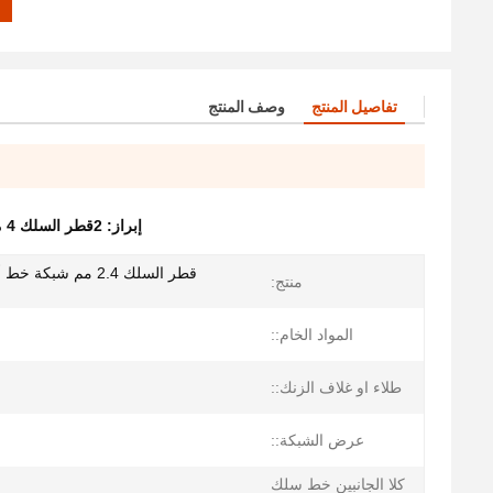
تفاصيل المنتج
وصف المنتج
إبراز:
2قطر السلك 4 ملم شبكة CWC
منتج:
المواد الخام::
طلاء او غلاف الزنك::
عرض الشبكة::
كلا الجانبين خط سلك