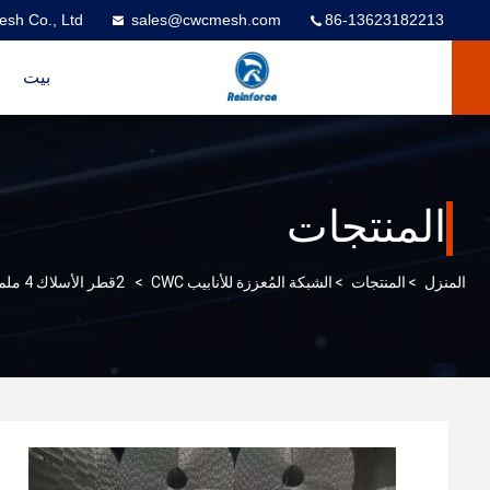
esh Co., Ltd
sales@cwcmesh.com
86-13623182213
بيت
المنتجات
المنزل
>
المنتجات
>
الشبكة المُعززة للأنابيب CWC
>
2قطر الأسلاك 4 ملم أنابيب CWC المعززة للأنابيب الغازية تحت سطح البحر