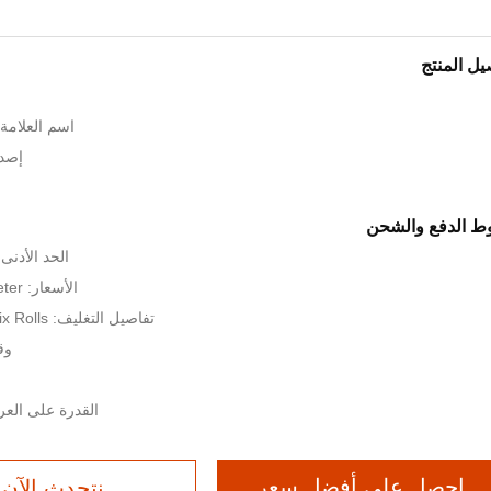
يل المنتج
اسم العلامة التجا
إصدار 
 الدفع والشحن
الحد الأدنى لكمية: 00
الأسعار: USD 1.7-3/ square meter
تفاصيل التغليف: Steel Strip Six Rolls كل حزمة
وقت
القدرة على العرض: 2000 متر 
احصل على أفضل سعر
نتحدث الآن