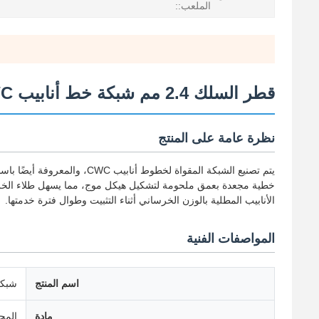
الملعب::
قطر السلك 2.4 مم شبكة خط أنابيب CWC المعززة للغاز تحت سطح البحر
نظرة عامة على المنتج
يتم تصنيع الشبكة المقواة لخ
خطية مجعدة بعمق ملحومة لتشكيل هيكل موج، مما يسهل طلاء الخرسا
الأنابيب المطلية بالوزن الخرساني أثناء التثبيت وطوال فترة خدمتها.
المواصفات الفنية
اسم المنتج
شبكة 
مادة
المج