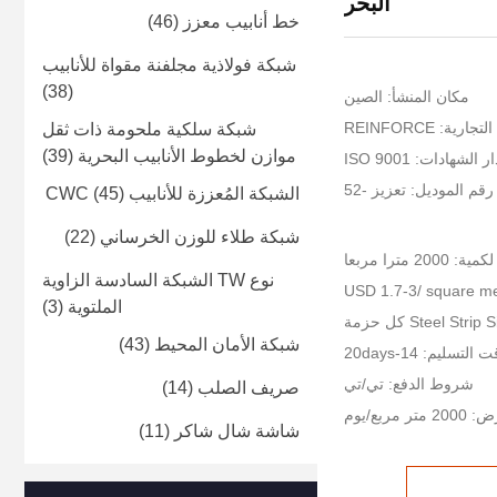
البحر
خط أنابيب معزز
(46)
شبكة فولاذية مجلفنة مقواة للأنابيب
(38)
مكان المنشأ: الصين
رية: REINFORCE
شبكة سلكية ملحومة ذات ثقل
موازن لخطوط الأنابيب البحرية
(39)
الشهادات: ISO 9001
رقم الموديل: تعزيز -52
الشبكة المُعززة للأنابيب CWC
(45)
شبكة طلاء للوزن الخرساني
(22)
20 مترا مربعا
نوع TW الشبكة السادسة الزاوية
الملتوية
(3)
شبكة الأمان المحيط
(43)
 التسليم: 14-20days
شروط الدفع: تي/تي
صريف الصلب
(14)
مربع/يوم
شاشة شال شاكر
(11)