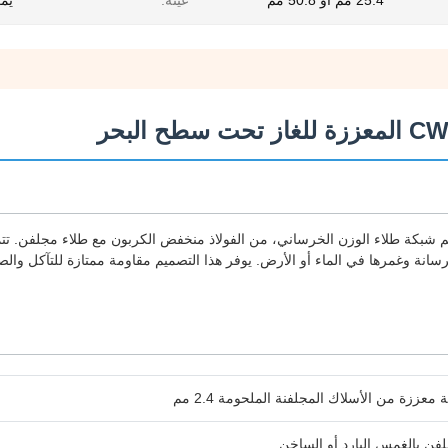
25.4 مم أو 50.8 مم
عينة:
يمك
طوط أنابيب CWC، والمعروفة أيضًا باسم شبكة طلاء الوزن الخرساني، من الفولاذ منخفض الكربون مع طلاء مجل
نة وغمرها في الماء أو الأرض. يوفر هذا التصميم مقاومة ممتازة للتآكل وا
معززة من الأسلاك المجلفنة الملحومة 2.4 مم
لفن بالغمس البارد أو الساخن