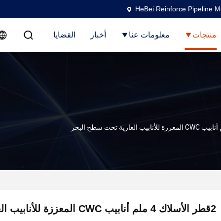
HeBei Reinforce Pipeline M
منتجات
معلومات عنا
أخبار
القضايا
2قطر الأسلاك 4 ملم أنابيب CWC المع