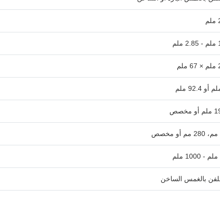
م
لم
لم
 مخصص
لفن بالغمس الساخن