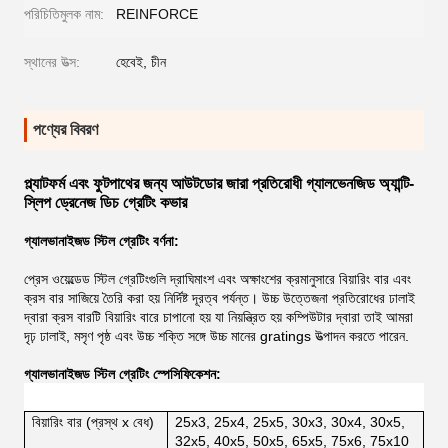
পরিচিতিমুলক নাম:
REINFORCE
স্থানের উত্স:
হেবেই, চীন
পণ্যের বিবরণ
প্ল্যাটফর্ম এবং ফুটপাথের জন্য আউটডোর জারা প্রতিরোধী গ্যালভেনজিড অ্যান্টি-
স্লিপ ড্রেনেজ ডিচ গ্রেটিং কভার
গ্যালভানাইজড স্টিল গ্রেটিং বর্ণনা:
প্রেস ওয়েল্ডেড স্টিল গ্রেটিংগুলি দ্রাঘিমাংশ এবং অক্ষাংশের ক্রমানুসারে বিয়ারিং বার এবং
ক্রস বার সাজিয়ে তৈরি করা হয়
নির্দিষ্ট দূরত্ব পর্যন্ত। উচ্চ উত্তেজনা প্রতিরোধের ঢালাই
দ্বারা ক্রস বারটি বিয়ারিং বারে চাপানো হয় যা নিয়ন্ত্রিত হয়
কম্পিউটার দ্বারা তাই আমরা
দৃঢ় ঢালাই, মসৃণ পৃষ্ঠ এবং উচ্চ শক্তি সঙ্গে উচ্চ মানের gratings উত্পাদন করতে পারেন.
গ্যালভানাইজড স্টিল গ্রেটিং স্পেসিফিকেশন:
বিয়ারিং বার (প্রস্থ x বেধ)
25x3, 25x4, 25x5, 30x3, 30x4, 30x5,
32x5, 40x5, 50x5, 65x5, 75x6, 75x10