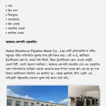
• পার্ক
• শিল্প ভবন
• বিমানবন্দর
• অবকাঠামো
• শিল্প এলাকা
• আবাসিক এলাকা
• কাস্টমস এলাকা
আমাদের কোম্পানি প্রোফাইল:
Hebei Reinforce Pipeline Mesh Co., Ltd একটি এন্টারপ্রাইজ যা গভীর-
সমুদ্রের শক্তি পাইপলাইন সুরক্ষার উপর দৃষ্টি নিবদ্ধ করে। এটি নং 6, রুইলিয়ান
ইন্ডাস্ট্রিয়াল জোন বি, শুগুয়াং ইস্ট স্ট্রিট, জিচেং ইন্ডাস্ট্রিয়াল জোন, রাওয়াং কাউন্টি,
হেংশুই সিটি, হেবেই প্রদেশে অবস্থিত। আমাদের কোম্পানি সাবমেরিন তেল এবং প্রাকৃতিক
গ্যাস পাইপলাইনের কংক্রিট ওজনের আবরণের জন্য ইস্পাত তারের জাল নেয় যার মূল পণ্য
হিসাবে স্বাধীনভাবে বিকশিত এবং উত্পাদিত হয়।
আমরা প্ল্যাটফর্ম, স্টিল গ্রেটিং এবং
ভাইব্রেটিং স্ক্রিনগুলির চারপাশে সুরক্ষা দড়ি জালও তৈরি করি।