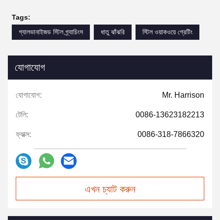
Tags:
গ্যালভানাইজড স্টিল গ্র্যাচিংস
ধাতু ঝাঁঝরি
স্টিল ওয়াকওয়ে গ্রেটিং
যোগাযোগ
যোগাযোগ:
Mr. Harrison
টেলি:
0086-13623182213
ফ্যাক্স:
0086-318-7866320
এখন চ্যাট করুন