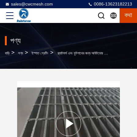
sales@cwcmesh.com
0086-13623182213
কথা
পণ্য
>
>
>
বাড়ি
পণ্য
ইস্পাত গ্রেটিং
প্ল্যাটফর্ম এবং ফুটপাথের জন্য আউটডোর জারা প্রতিরোধী গ্যালভানাইজড অ্যান্টি-স্লিপ ড্রেনেজ ডিচ গ্রেটিং কভার