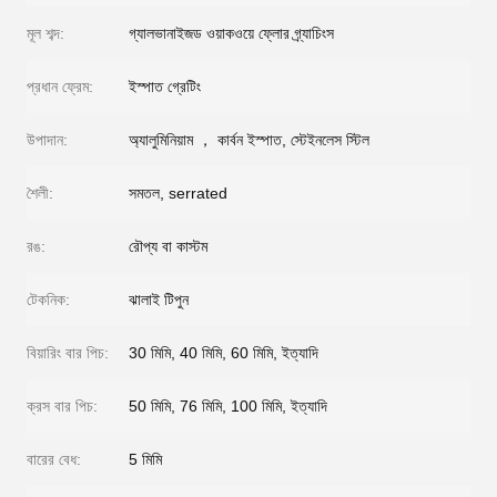
মূল শব্দ:
গ্যালভানাইজড ওয়াকওয়ে ফ্লোর গ্র্যাচিংস
প্রধান ফ্রেম:
ইস্পাত গ্রেটিং
উপাদান:
অ্যালুমিনিয়াম ， কার্বন ইস্পাত, স্টেইনলেস স্টিল
শৈলী:
সমতল, serrated
রঙ:
রৌপ্য বা কাস্টম
টেকনিক:
ঝালাই টিপুন
বিয়ারিং বার পিচ:
30 মিমি, 40 মিমি, 60 মিমি, ইত্যাদি
ক্রস বার পিচ:
50 মিমি, 76 মিমি, 100 মিমি, ইত্যাদি
বারের বেধ:
5 মিমি