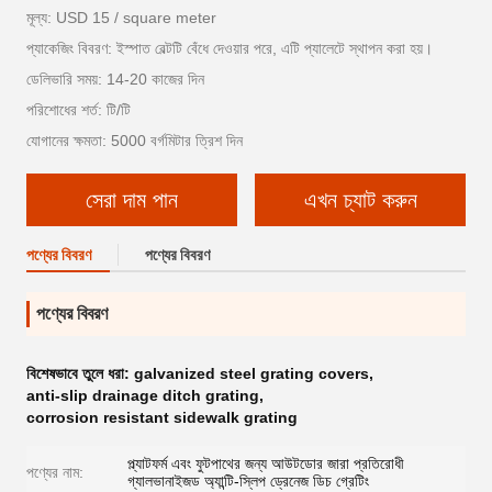
মূল্য: USD 15 / square meter
প্যাকেজিং বিবরণ: ইস্পাত বেল্টটি বেঁধে দেওয়ার পরে, এটি প্যালেটে স্থাপন করা হয়।
ডেলিভারি সময়: 14-20 কাজের দিন
পরিশোধের শর্ত: টি/টি
যোগানের ক্ষমতা: 5000 বর্গমিটার ত্রিশ দিন
সেরা দাম পান
এখন চ্যাট করুন
পণ্যের বিবরণ
পণ্যের বিবরণ
পণ্যের বিবরণ
বিশেষভাবে তুলে ধরা:
galvanized steel grating covers
,
anti-slip drainage ditch grating
,
corrosion resistant sidewalk grating
প্ল্যাটফর্ম এবং ফুটপাথের জন্য আউটডোর জারা প্রতিরোধী
পণ্যের নাম:
গ্যালভানাইজড অ্যান্টি-স্লিপ ড্রেনেজ ডিচ গ্রেটিং