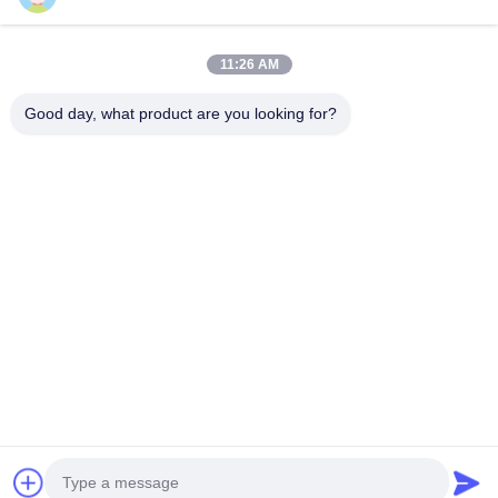
Kontaktpersonen
11:26 AM
Kontaktpersonen:
Mr. Harrison
Good day, what product are you looking for?
Tel.:
0086-13623182213
Fax:
0086-318-7866320
Plaudern Sie Jetzt
Mailen Sie uns.