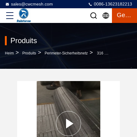
sales@cwcmesh.com
0086-13623182213
Gespräch
Produits
>
>
>
Heim
Produits
Perimeter-Sicherheitsnetz
316 Edelstahl-Sicherheitsnetz Für Den Umfang Von Schutt Und Den Schutz Von Arbeitnehmern