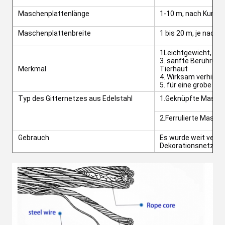
Maschenplattenlänge
1-10 m, nach Kund
Maschenplattenbreite
1 bis 20 m, je nach
1Leichtgewicht, hoh
3. sanfte Berührung
Merkmal
Tierhaut
4. Wirksam verhinder
5. für eine grobe Ei
Typ des Gitternetzes aus Edelstahl
1.Geknüpfte Masch
2.Ferrulierte Masch
Gebrauch
Es wurde weit verbre
Dekorationsnetzen,