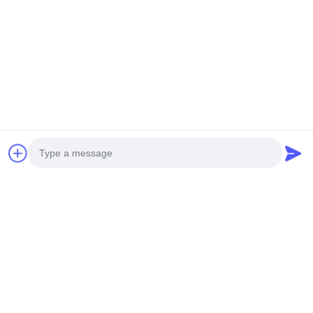
Senden
UNSERE PRODUKTE
Ähnliche Produkte
Photo
Video Call
Audio Call