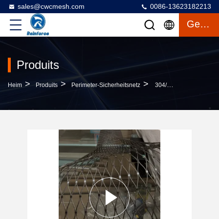
sales@cwcmesh.com
0086-13623182213
Gespräch
Produits
>
>
>
Heim
Produits
Perimeter-Sicherheitsnetz
304/316 Sicherheitsnetz Aus Edelstahl Für Helideck-Sicherheitszaun