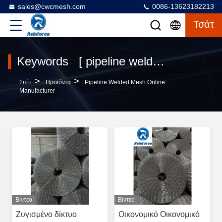
sales@cwcmesh.com
0086-13623182213
Τσάτ
Keywords [ pipeline welded mesh ] Match 120 προϊόντα
>
>
Σπίτι
Προϊόντα
Pipeline Welded Mesh Online
Manufacturer
Βίντεο
Βίντεο
Ζυγισμένο δίκτυο
Οικονομικό Οικονομικό