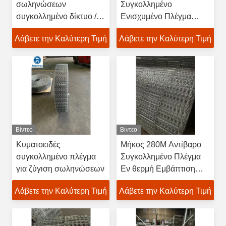
σωληνώσεων
Συγκολλημένο
συγκολλημένο δίκτυο /
Ενισχυμένο Πλέγμα
δίκτυο επικάλυψης
Σωληνώσεων
Λάβετε την Καλύτερη Τιμή
Λάβετε την Καλύτερη Τιμή
σωληνώσεων
Βίντεο
Βίντεο
Κυματοειδές
Μήκος 280M Αντίβαρο
συγκολλημένο πλέγμα
Συγκολλημένο Πλέγμα
για ζύγιση σωληνώσεων
Εν θερμή Εμβάπτιση
Γαλβανισμένο 190.5 χιλ.
Λάβετε την Καλύτερη Τιμή
Λάβετε την Καλύτερη Τιμή