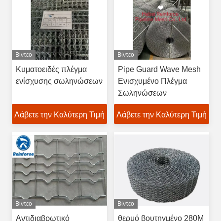
Βίντεο
Βίντεο
Κυματοειδές πλέγμα
Pipe Guard Wave Mesh
ενίσχυσης σωληνώσεων
Ενισχυμένο Πλέγμα
Σωληνώσεων
Λάβετε την Καλύτερη Τιμή
Λάβετε την Καλύτερη Τιμή
Βίντεο
Βίντεο
Αντιδιαβρωτικό
θερμό βουτηγμένο 280M