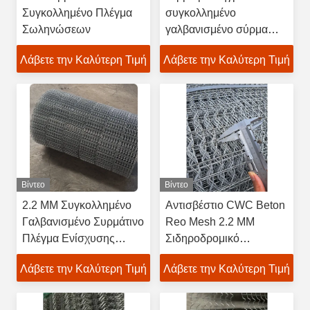
Συγκολλημένο Πλέγμα
συγκολλημένο
Σωληνώσεων
γαλβανισμένο σύρμα
αγωγού ενισχυμένο
Λάβετε την Καλύτερη Τιμή
Λάβετε την Καλύτερη Τιμή
πλέγμα για πετρέλαιο και
φυσικό αέριο
Βίντεο
Βίντεο
2.2 MM Συγκολλημένο
Αντισβέστιο CWC Beton
Γαλβανισμένο Συρμάτινο
Reo Mesh 2.2 MM
Πλέγμα Ενίσχυσης
Σιδηροδρομικό
Αγωγού για
ενισχυμένο δίχτυ
Λάβετε την Καλύτερη Τιμή
Λάβετε την Καλύτερη Τιμή
Υποθαλάσσιους Αγωγοί
Αερίου και Πετρελαίου