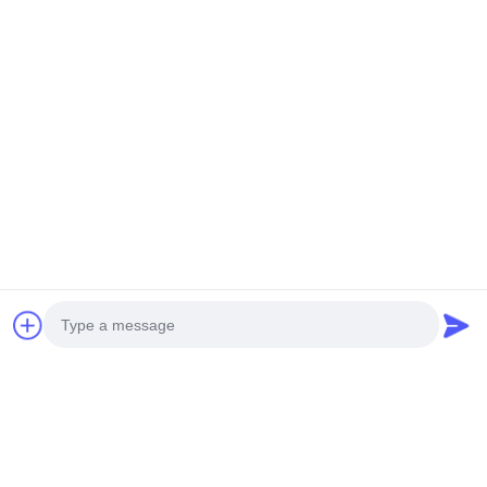
Στείλτε μας.
Στείλε
Photo
ΤΑ ΠΡΟΪΌΝΤΑ ΜΑΣ