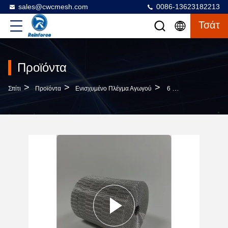
sales@cwcmesh.com
0086-13623182213
Τσάτ
Προϊόντα
>
>
>
Σπίτι
Προϊόντα
Ενισχυμένο Πλέγμα Αγωγού
6 Κυλίνδρους Ζυγισμένα Δίκτυα Αγωγών 25,4 Mm X 67 Mm Άνοιγμα Για Υπεράκτιο Πετρέλαιο