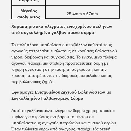
Μέγεθος
25,4mm x 67mm
ανοίγματος
Χαρακτηριστικά πλέγματος ενισχυμένου σωλήνων
Cross Wire
67 mm ή 92,4 mm
από συγκολλημένο γαλβανισμένο σύρμα
Pitch
Το πολύπλοκο υποθαλάσσιο περιβάλλον καθιστά τους
Πλάτος ανά
190,5 mm ή προσαρμοσμένο
αγωγούς πετρελαίου ευάλωτους σε κρούσεις θαλασσινού
ρολό
νερού, διάβρωση και συγκρούσεις. Το ενισχυμένο πλέγμα
Μήκος ανά
αγωγών παρέχει μια στιβαρή προστατευτική δομή με
140mm, 280mm ή προσαρμοσμένο
ρολό
ισχυρή αντίσταση στην τάση, τη σύγκρουση και την
κρούση, αποτρέποντας τις διαρροές πετρελαίου και τις
Διάμετρος
περιβαλλοντικές ζημιές.
700mm-1000mm
ρολού
Εφαρμογές Ενισχυμένου Διχτυού Σωληνώσεων με
Επεξεργασία
Συγκολλημένο Γαλβανισμένο Σύρμα
Γαλβανισμένο εν θερμώ
Επιφανειών
Αυτό το γαλβανισμένο πλέγμα εν θερμώ χρησιμοποιείται
κυρίως για στρώσεις αντίβαρου τσιμέντου σε
υποθαλάσσιους αγωγούς πετρελαίου και φυσικού αερίου.
Όταν τυλίγεται γύρω από αγωγούς, παρέχει εξαιρετική