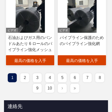
ビデオ
ビデオ
石油およびガス用のバン
パイプライン保護のため
ドルあたり 6 ロールのパ
のパイプライン強化網
イプライン強化メッシュ
最高の価格を入手
最高の価格を入手
1
2
3
4
5
6
7
8
9
10
連絡先