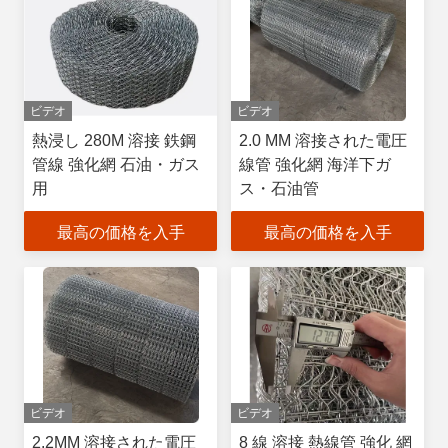
ビデオ
ビデオ
熱浸し 280M 溶接 鉄鋼
2.0 MM 溶接された電圧
管線 強化網 石油・ガス
線管 強化網 海洋下ガ
用
ス・石油管
最高の価格を入手
最高の価格を入手
ビデオ
ビデオ
2.2MM 溶接された電圧
8 線 溶接 熱線管 強化 網