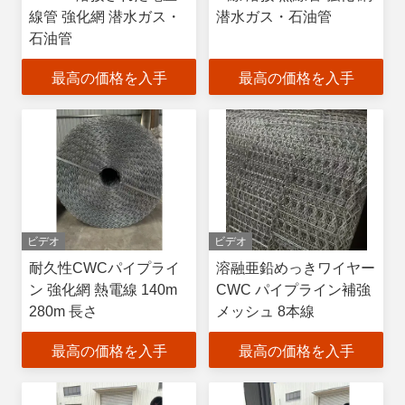
線管 強化網 潜水ガス・
潜水ガス・石油管
石油管
最高の価格を入手
最高の価格を入手
ビデオ
ビデオ
耐久性CWCパイプライ
溶融亜鉛めっきワイヤー
ン 強化網 熱電線 140m
CWC パイプライン補強
280m 長さ
メッシュ 8本線
最高の価格を入手
最高の価格を入手