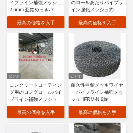
イプライン補強メッシュ
のロールあたりパイプラ
2.6mm 亜鉛めっきパイ
イン強化メッシュ約
プラインコーティングメ
49kg
最高の価格を入手
最高の価格を入手
ッシュ
ビデオ
ビデオ
コンクリートコーティン
耐久性亜鉛メッキワイヤ
グ用のロングロールパイ
ーパイプライン補強メッ
プライン補強メッシュ
シュHFRM-N 6線
最高の価格を入手
最高の価格を入手