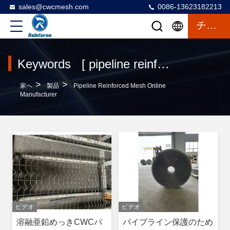
sales@cwcmesh.com
0086-13623182213
チャット
Keywords [ pipeline reinforced mesh ] Match 120 製品
>
>
家へ
製品
Pipeline Reinforced Mesh Online
Manufacturer
ビデオ
ビデオ
溶融亜鉛めっきCWCパ
パイプライン保護のため