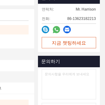
연락처:
Mr. Harrison
전화:
86-13623182213
지금 챗팅하세요
문의하기
션.