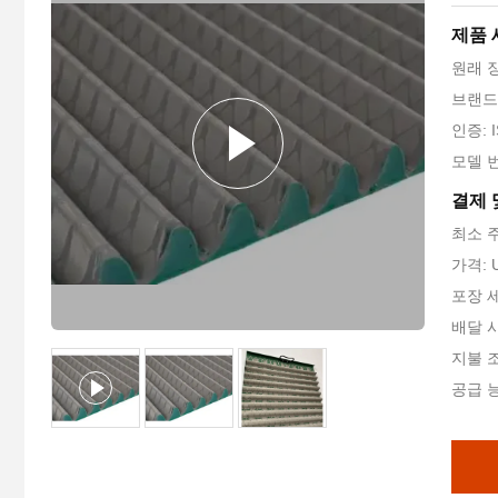
제품 
원래 
브랜드 
인증: I
모델 번
결제 
최소 주
가격: U
포장 
배달 시
지불 조건
공급 능