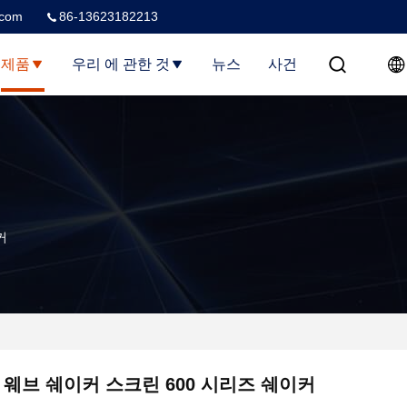
.com
86-13623182213
제품
우리 에 관한 것
뉴스
사건
커
 웨브 쉐이커 스크린 600 시리즈 쉐이커