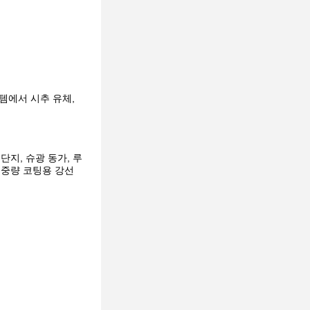
템에서 시추 유체,
 단지, 슈광 동가, 루
 중량 코팅용 강선