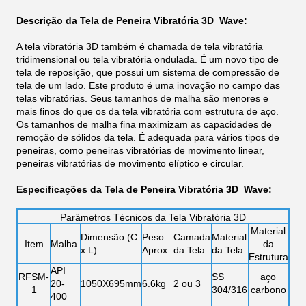
Descrição da Tela de Peneira Vibratória 3D Wave:
A tela vibratória 3D também é chamada de tela vibratória
tridimensional ou tela vibratória ondulada. É um novo tipo de
tela de reposição, que possui um sistema de compressão de
tela de um lado. Este produto é uma inovação no campo das
telas vibratórias. Seus tamanhos de malha são menores e
mais finos do que os da tela vibratória com estrutura de aço.
Os tamanhos de malha fina maximizam as capacidades de
remoção de sólidos da tela. É adequada para vários tipos de
peneiras, como peneiras vibratórias de movimento linear,
peneiras vibratórias de movimento elíptico e circular.
Especificações da Tela de Peneira Vibratória 3D Wave:
Parâmetros Técnicos da Tela Vibratória 3D
Material
Dimensão (C
Peso
Camada
Material
Item
Malha
da
x L)
Aprox.
da Tela
da Tela
Estrutura
API
RFSM-
SS
aço
20-
1050X695mm
6.6kg
2 ou 3
1
304/316
carbono
400