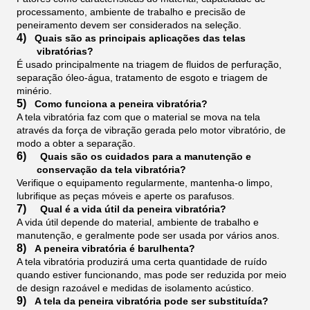
processamento, ambiente de trabalho e precisão de
peneiramento devem ser considerados na seleção.
4)
Quais são as principais aplicações das telas
vibratórias?
É usado principalmente na triagem de fluidos de perfuração,
separação óleo-água, tratamento de esgoto e triagem de
minério.
5)
Como funciona a peneira vibratória?
A tela vibratória faz com que o material se mova na tela
através da força de vibração gerada pelo motor vibratório, de
modo a obter a separação.
6)
Quais são os cuidados para a manutenção e
conservação da tela vibratória?
Verifique o equipamento regularmente, mantenha-o limpo,
lubrifique as peças móveis e aperte os parafusos.
7)
Qual é a vida útil da peneira vibratória?
A vida útil depende do material, ambiente de trabalho e
manutenção, e geralmente pode ser usada por vários anos.
8)
A peneira vibratória é barulhenta?
A tela vibratória produzirá uma certa quantidade de ruído
quando estiver funcionando, mas pode ser reduzida por meio
de design razoável e medidas de isolamento acústico.
9)
A tela da peneira vibratória pode ser substituída?