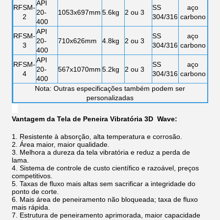
API
RFSM-
SS
aço
20-
1053x697mm
5.6kg
2 ou 3
2
304/316
carbono
400
API
RFSM-
SS
aço
20-
710x626mm
4.8kg
2 ou 3
3
304/316
carbono
400
API
RFSM-
SS
aço
20-
567x1070mm
5.2kg
2 ou 3
4
304/316
carbono
400
Nota: Outras especificações também podem ser
personalizadas
Vantagem da Tela de Peneira Vibratória 3D Wave:
1. Resistente à absorção, alta temperatura e corrosão.
2. Área maior, maior qualidade.
3. Melhora a dureza da tela vibratória e reduz a perda de
lama.
4. Sistema de controle de custo científico e razoável, preços
competitivos.
5. Taxas de fluxo mais altas sem sacrificar a integridade do
ponto de corte.
6. Mais área de peneiramento não bloqueada; taxa de fluxo
mais rápida.
7. Estrutura de peneiramento aprimorada, maior capacidade