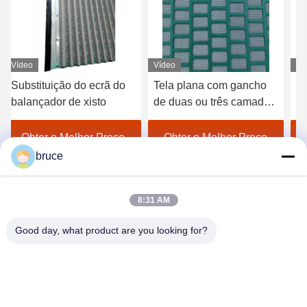
Vídeo
Vídeo
Ví
Substituição do ecrã do
Tela plana com gancho
Ec
balançador de xisto
de duas ou três camadas,
on
malha de arame de aço
ag
inoxidável, durável
Obter o Melhor Preço
Obter o Melhor Preço
bruce
8:31 AM
Good day, what product are you looking for?
HEBEI REINFORCE PIPELINE MESH CO.,
LTD