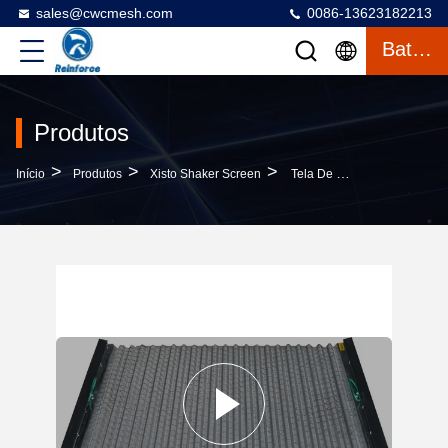
sales@cwcmesh.com
0086-13623182213
Bate-Papo
Produtos
>
>
>
Início
Produtos
Xisto Shaker Screen
Tela De Peneira Vibratória 3D Wave Com Estrutura De Aço Carbono Resistente À Corrosão