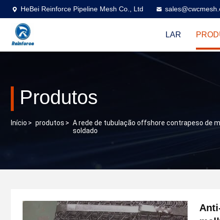
HeBei Reinforce Pipeline Mesh Co., Ltd
sales@cwcmesh
LAR
PROD
Produtos
Início
>
produtos
>
A rede de tubulação offshore contrapeso de 
soldado
Anti