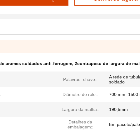
de arames soldados anti-ferrugem
,
2contrapeso de largura de mal
A rede de tubu
Palavras -chave::
soldado
.
Diâmetro do rolo::
700 mm- 1500
Largura da malha::
190,5mm
Detalhes da
Em pacote/pale
embalagem::