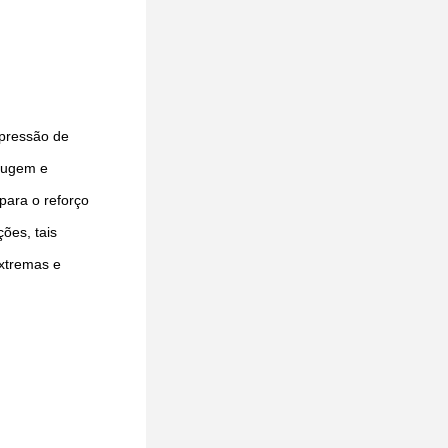
 pressão de
rrugem e
para o reforço
ões, tais
extremas e