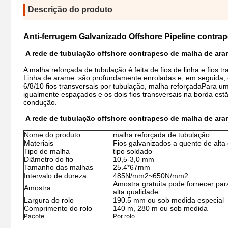
Descrição do produto
Anti-ferrugem Galvanizado Offshore Pipeline contr
A rede de tubulação offshore contrapeso de malha de ar
A malha reforçada de tubulação é feita de fios de linha e fios tr
Linha de arame: são profundamente enroladas e, em seguida, 
6/8/10 fios transversais por tubulação, malha reforçadaPara um
igualmente espaçados e os dois fios transversais na borda estão
condução.
A rede de tubulação offshore contrapeso de malha de ar
Nome do produto
malha reforçada de tubulação
Materiais
Fios galvanizados a quente de alta
Tipo de malha
tipo soldado
Diâmetro do fio
10,5-3,0 mm
Tamanho das malhas
25.4*67mm
Intervalo de dureza
485N/mm2~650N/mm2
Amostra gratuita pode fornecer par
Amostra
alta qualidade
Largura do rolo
190.5 mm ou sob medida especial
Comprimento do rolo
140 m, 280 m ou sob medida
Pacote
Por rolo