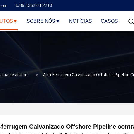
.com
86-13623182213
UTOS
SOBRE NÓS
NOTÍCIAS
CASOS
malha de arame
>
Anti-Ferrugem Galvanizado Offshore Pipeline 
-ferrugem Galvanizado Offshore Pipeline cont