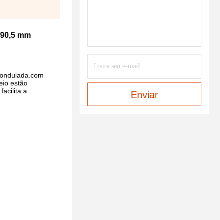
190,5 mm
a ondulada.com
eio estão
acilita a
Enviar