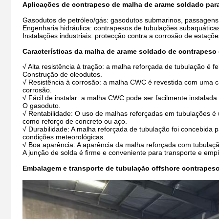
Aplicações de contrapeso de malha de arame soldado par
Gasodutos de petróleo/gás: gasodutos submarinos, passagens
Engenharia hidráulica: contrapesos de tubulações subaquática
Instalações industriais: protecção contra a corrosão de estaç
Características da malha de arame soldado de contrapeso
√ Alta resistência à tração: a malha reforçada de tubulação é f
Construção de oleodutos.
√ Resistência à corrosão: a malha CWC é revestida com uma ca
corrosão.
√ Fácil de instalar: a malha CWC pode ser facilmente instalada
O gasoduto.
√ Rentabilidade: O uso de malhas reforçadas em tubulações é um
como reforço de concreto ou aço.
√ Durabilidade: A malha reforçada de tubulação foi concebida p
condições meteorológicas.
√ Boa aparência: A aparência da malha reforçada com tubulação 
A junção de solda é firme e conveniente para transporte e emp
Embalagem e transporte de tubulação offshore contrapes