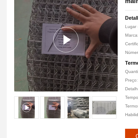
mal
Detal
Lugar 
Marca
Certif
Númer
Term
Quant
Preço:
Detalh
Tempo 
Termo
Habili