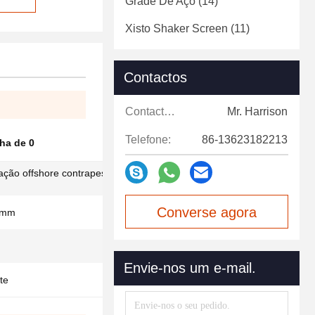
Grade De Aço
(14)
Xisto Shaker Screen
(11)
Contactos
Contactos:
Mr. Harrison
Telefone:
86-13623182213
ha de 0
lação offshore contrapeso de malha de arame
Converse agora
 mm
Envie-nos um e-mail.
te