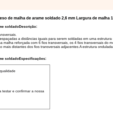
apeso de malha de arame soldado 2,6 mm Largura de malha 
ame soldado
Descrição:
ansversais.
espaçadas a distâncias iguais para serem soldadas em uma estrutur
a malha reforçada com 6 fios transversais, os 4 fios transversais do m
 mais distantes dos fios transversais adjacentes.A estrutura ondulada f
ame soldado
Especificações:
 qualidade
a testar e confirmar a nossa