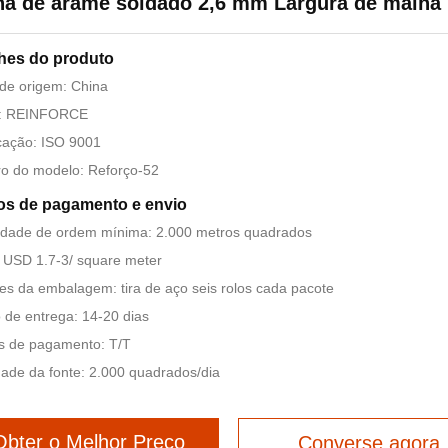
ha de arame soldado 2,6 mm Largura de malha
hes do produto
de origem: China
: REINFORCE
icação: ISO 9001
o do modelo: Reforço-52
os de pagamento e envio
idade de ordem mínima: 2.000 metros quadrados
 USD 1.7-3/ square meter
es da embalagem: tira de aço seis rolos cada pacote
de entrega: 14-20 dias
s de pagamento: T/T
dade da fonte: 2.000 quadrados/dia
Obter o Melhor Preço
Converse agora