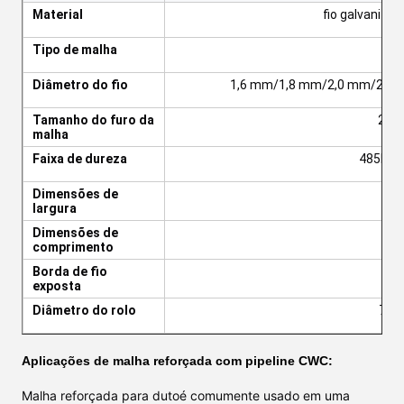
Material
fio galvaniza
Tipo de malha
T
Diâmetro do fio
1,6 mm/1,8 mm/2,0 mm/2,2 m
Tamanho do furo da
25,
malha
Faixa de dureza
485N/
Dimensões de
largura
Dimensões de
1
comprimento
Borda de fio
exposta
Diâmetro do rolo
700
Aplicações de malha reforçada com pipeline CWC:
Malha reforçada para duto
é comumente usado em uma