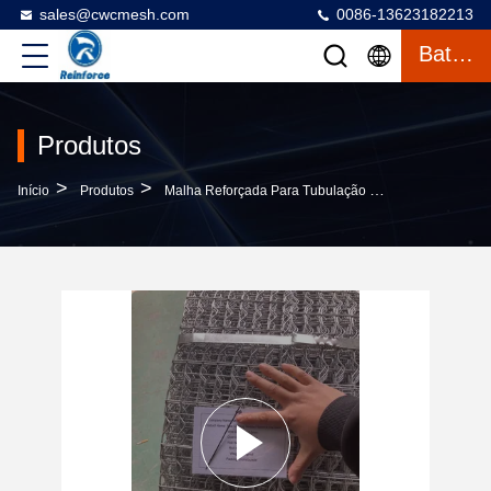
sales@cwcmesh.com
0086-13623182213
Bate-Papo
Produtos
>
>
>
Início
Produtos
Malha Reforçada Para Tubulação CWC
Malha Re