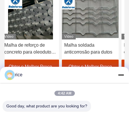
Vídeo
Vídeo
Ví
Malha de reforço de
Malha soldada
Ma
concreto para oleoduto
anticorrosão para dutos
en
submarino
ap
pa
Obter o Melhor Preço
Obter o Melhor Preço
pa
rice
tu
4:42 AM
Good day, what product are you looking for?
HEBEI REINFORCE PIPELINE MESH CO.,
LTD