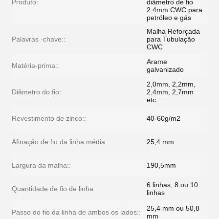
Produto:
diâmetro de fio
2.4mm CWC para
petróleo e gás
Malha Reforçada
Palavras -chave::
para Tubulação
CWC
Arame
Matéria-prima::
galvanizado
2,0mm, 2,2mm,
Diâmetro do fio::
2,4mm, 2,7mm
etc.
Revestimento de zinco::
40-60g/m2
Afinação de fio da linha média:
25,4 mm
Largura da malha::
190,5mm
6 linhas, 8 ou 10
Quantidade de fio de linha:
linhas
25,4 mm ou 50,8
Passo do fio da linha de ambos os lados::
mm