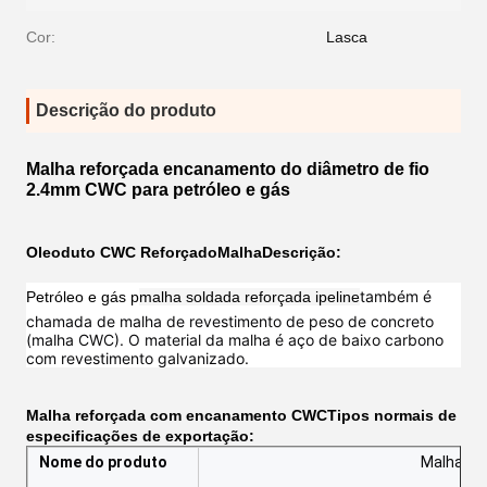
Cor:
Lasca
Descrição do produto
Malha reforçada encanamento do diâmetro de fio
2.4mm CWC para petróleo e gás
Oleoduto CWC Reforçado
Malha
Descrição:
também é
Petróleo e gás p
malha soldada reforçada ipeline
chamada de malha de revestimento de peso de concreto
(malha CWC). O material da malha é aço de baixo carbono
com revestimento galvanizado.
Malha reforçada com encanamento CWC
Tipos normais de
especificações de exportação:
Nome do produto
Malha re