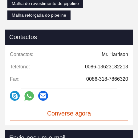
Malha de revestimento de pipeline
Malha reforçada do pipeline
Contactos
Contactos:
Mr. Harrison
Telefone:
0086-13623182213
Fax:
0086-318-7866320
Converse agora
Envie-nos um e-mail.