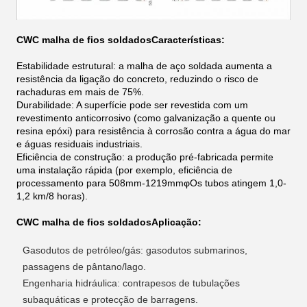
CWC malha de fios soldados
Características:
Estabilidade estrutural: a malha de aço soldada aumenta a
resistência da ligação do concreto, reduzindo o risco de
rachaduras em mais de 75%.
Durabilidade: A superfície pode ser revestida com um
revestimento anticorrosivo (como galvanização a quente ou
resina epóxi) para resistência à corrosão contra a água do mar
e águas residuais industriais.
Eficiência de construção: a produção pré-fabricada permite
uma instalação rápida (por exemplo, eficiência de
processamento para 508mm-1219mm
φ
Os tubos atingem 1,0-
1,2 km/8 horas).
CWC malha de fios soldados
Aplicação:
Gasodutos de petróleo/gás: gasodutos submarinos,
passagens de pântano/lago.
Engenharia hidráulica: contrapesos de tubulações
subaquáticas e protecção de barragens.