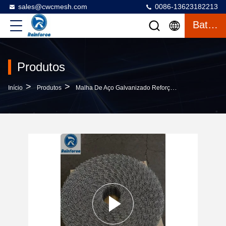
sales@cwcmesh.com
0086-13623182213
Bate-Papo
Produtos
>
>
Início
Produtos
Malha De Aço Galvanizado Reforçada Para Tubulação