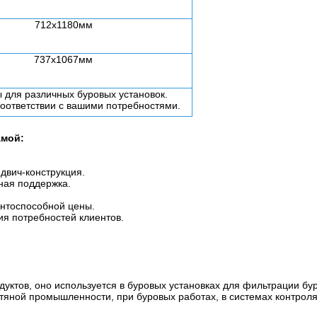
712x1180мм
737x1067мм
 для различных буровых установок.
соответствии с вашими потребностями.
амой:
.
ндвич-конструкция.
ная поддержка.
ентоспособной цены.
ия потребностей клиентов.
уктов, оно используется в буровых установках для фильтрации бу
фтяной промышленности, при буровых работах, в системах контрол