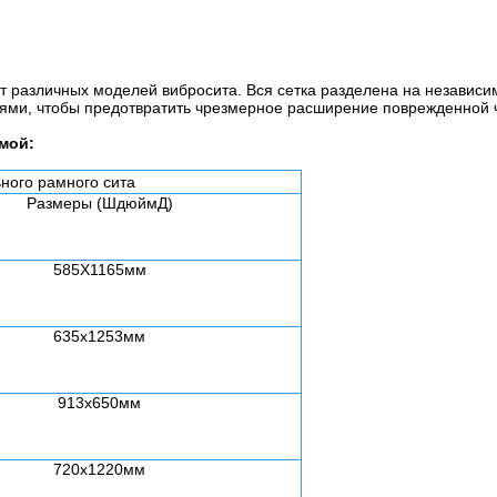
 от различных моделей вибросита. Вся сетка разделена на незави
ми, чтобы предотвратить чрезмерное расширение поврежденной ч
мой:
ьного рамного сита
Размеры (Ш
дюйм
Д)
585X1165мм
635x1253мм
913x650мм
720x1220мм