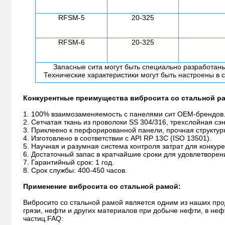
RFSM-5
20-325
RFSM-6
20-325
Запасные сита могут быть специально разработаны
Технические характеристики могут быть настроены в 
Конкурентные преимущества вибросита со стальной р
1. 100% взаимозаменяемость с панелями сит OEM-брендов
2. Сетчатая ткань из проволоки SS 304/316, трехслойная сэ
3. Приклеено к перфорированной панели, прочная структур
4. Изготовлено в соответствии с API RP 13C (ISO 13501).
5. Научная и разумная система контроля затрат для конкур
6. Достаточный запас в кратчайшие сроки для удовлетворен
7. Гарантийный срок: 1 год.
8. Срок службы: 400-450 часов.
Применение вибросита со стальной рамой:
Вибросито со стальной рамой является одним из наших прод
грязи, нефти и других материалов при добыче нефти, в не
частиц.
FAQ: