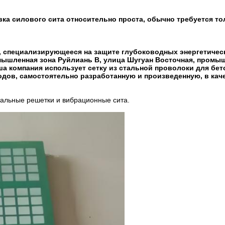
вка силового сита относительно проста, обычно требуется то
тие, специализирующееся на защите глубоководных энергетичес
мышленная зона Руйлиань B, улица Шугуан Восточная, промы
ша компания использует сетку из стальной проволоки для бет
дов, самостоятельно разработанную и произведенную, в кач
тальные решетки и вибрационные сита.