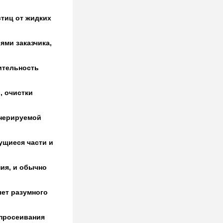
стиц от жидких
ями заказчика,
ительность
, очистки
енерируемой
ущиеся части и
ия, и обычно
чет разумного
 просеивания