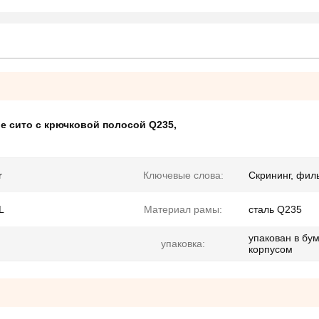
е сито с крючковой полосой Q235
,
r
Ключевые слова:
Скрининг, фил
L
Материал рамы:
сталь Q235
упакован в бу
упаковка:
корпусом