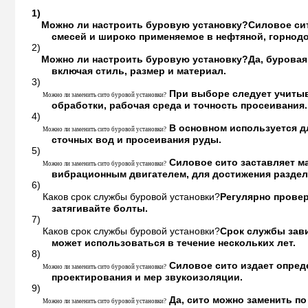
1)
Можно ли настроить буровую установку?
Силовое сит
смесей и широко применяемое в нефтяной, горно
2)
Можно ли настроить буровую установку?
Да, буровая
включая стиль, размер и материал.
3)
При выборе следует учитыв
Можно ли заменить сито буровой установки?
обработки, рабочая среда и точность просеивания.
4)
В основном используется д
Можно ли заменить сито буровой установки?
сточных вод и просеивания руды.
5)
Силовое сито заставляет м
Можно ли заменить сито буровой установки?
вибрационным двигателем, для достижения раздел
6)
Каков срок службы буровой установки?
Регулярно провер
затягивайте болты.
7)
Каков срок службы буровой установки?
Срок службы зави
может использоваться в течение нескольких лет.
8)
Силовое сито издает опред
Можно ли заменить сито буровой установки?
проектирования и мер звукоизоляции.
9)
Да, сито можно заменить п
Можно ли заменить сито буровой установки?