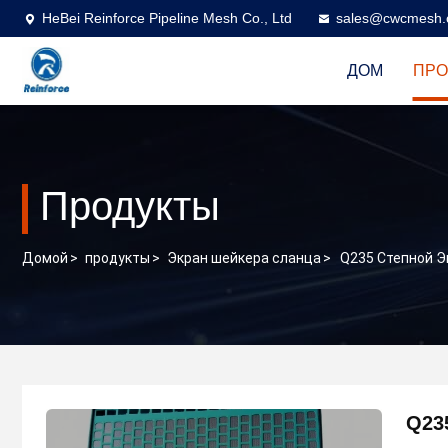
HeBei Reinforce Pipeline Mesh Co., Ltd
sales@cwcmesh
ДОМ
ПРО
Продукты
Домой
>
продукты
>
Экран шейкера сланца
>
Q235 Степной Э
Q23