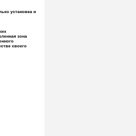
лько установка и
ких
шленная зона
онного
естве своего