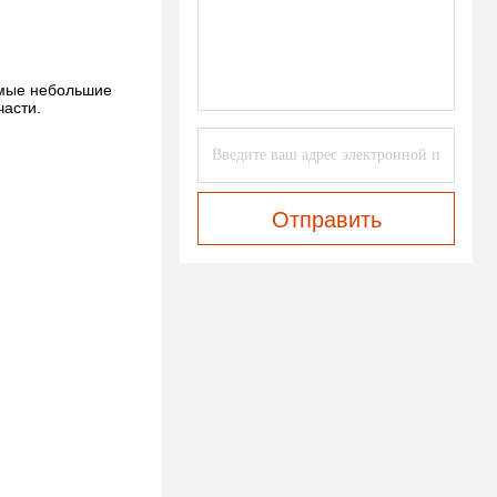
симые небольшие
асти.
Отправить