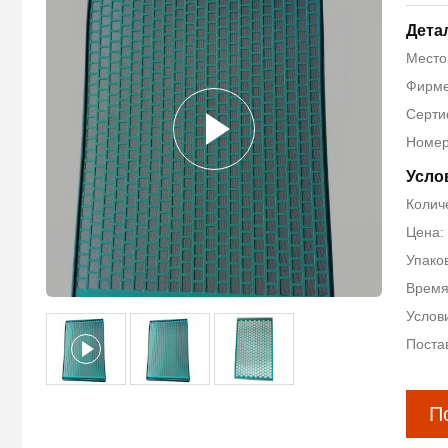
Дета
Место
Фирме
Серти
Номер
Усло
Количе
Цена:
Упако
Время
Услови
Поста
П