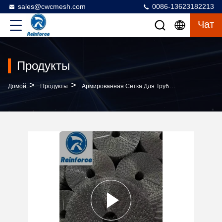
sales@cwcmesh.com
0086-13623182213
Чат
Продукты
>
>
>
Домой
Продукты
Армированная Сетка Для Трубопровода CWC