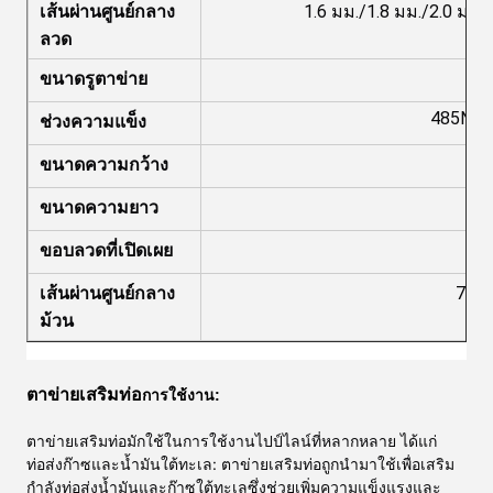
เส้นผ่านศูนย์กลาง
1.6 มม./1.8 มม./2.0 มม./
ลวด
ขนาดรูตาข่าย
25
485N/
ช่วงความแข็ง
ขนาดความกว้าง
ขนาดความยาว
1
ขอบลวดที่เปิดเผย
เส้นผ่านศูนย์กลาง
700 
ม้วน
ตาข่ายเสริมท่อ
การใช้งาน:
ตาข่ายเสริมท่อ
มักใช้ในการใช้งานไปป์ไลน์ที่หลากหลาย ได้แก่
ท่อส่งก๊าซและน้ำมันใต้ทะเล: ตาข่ายเสริมท่อถูกนำมาใช้เพื่อเสริม
กำลังท่อส่งน้ำมันและก๊าซใต้ทะเลซึ่งช่วยเพิ่มความแข็งแรงและ