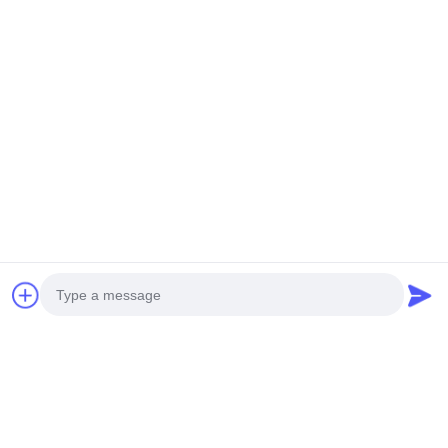
วิดีโอ
วิดีโอ
วิด
Hot Dip Galvanized ถูป
ตาข่ายป้องกันท่อใต้ดินชุบ
2.
หล่อฝัง เสริมผสมผสาน
สังกะสีกันสนิมสำหรับท่อ
คว
ฝังป้องกันการกระแทก
เส
โค
หา ราคา ที่ ดี ที่สุด
หา ราคา ที่ ดี ที่สุด
HEBEI REINFORCE PIPELINE MESH CO.,
LTD
sales@cwcmesh.com
Photo
0086-13623182213