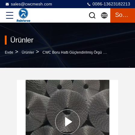
sales@cwcmesh.com
0086-13623182213
Sohbet
Ürünler
>
>
>
Evde
Ürünler
CWC Boru Hattı Güçlendirilmiş Örgü
2Denizaltı Gaz