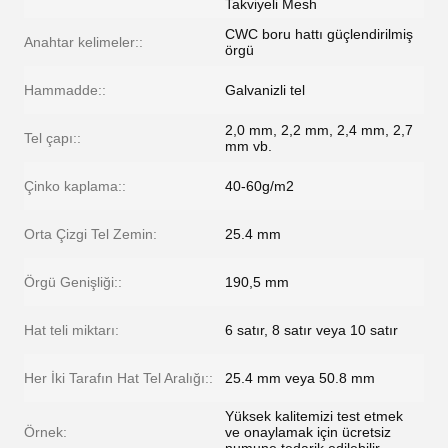
Takviyeli Mesh
CWC boru hattı güçlendirilmiş
Anahtar kelimeler::
örgü
Hammadde::
Galvanizli tel
2,0 mm, 2,2 mm, 2,4 mm, 2,7
Tel çapı::
mm vb.
Çinko kaplama::
40-60g/m2
Orta Çizgi Tel Zemin:
25.4 mm
Örgü Genişliği::
190,5 mm
Hat teli miktarı:
6 satır, 8 satır veya 10 satır
Her İki Tarafın Hat Tel Aralığı::
25.4 mm veya 50.8 mm
Yüksek kalitemizi test etmek
Örnek:
ve onaylamak için ücretsiz