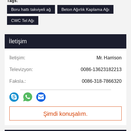
Tags:
Boru hattı takviyeli ağ
Beton Ağırlık Kaplama Ağı
CWC Tel Ağı
İletişim
İletişim:
Mr. Harrison
Televizyon:
0086-13623182213
Faksla.:
0086-318-7866320
Şimdi konuşalım.