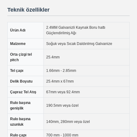
Teknik özellikler
2.4MM Galvanizli Kaynak Boru hattı
Ürün Adı
Güçlendirilmiş Ağı
Malzeme
Soğuk veya Sıcak Daldırılmış Galvanize
Orta çizgi tel
25.4mm
pitch
Tel çapı
1.66mm - 2.85mm
Delik Boyutu
25.4mm x 67mm
Çapraz Tel Atış
67mm veya 92.4mm
Rulo başına
190.5mm veya özel
genişlik
Rulo başına
140mm, 280mm veya özel
uzunluk
Rulo çapı
700 mm - 1000 mm