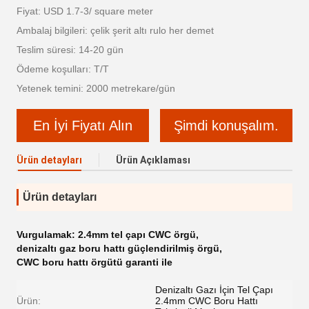
Fiyat: USD 1.7-3/ square meter
Ambalaj bilgileri: çelik şerit altı rulo her demet
Teslim süresi: 14-20 gün
Ödeme koşulları: T/T
Yetenek temini: 2000 metrekare/gün
En İyi Fiyatı Alın
Şimdi konuşalım.
Ürün detayları
Ürün Açıklaması
Ürün detayları
Vurgulamak:
2.4mm tel çapı CWC örgü
,
denizaltı gaz boru hattı güçlendirilmiş örgü
,
CWC boru hattı örgütü garanti ile
Denizaltı Gazı İçin Tel Çapı
Ürün:
2.4mm CWC Boru Hattı