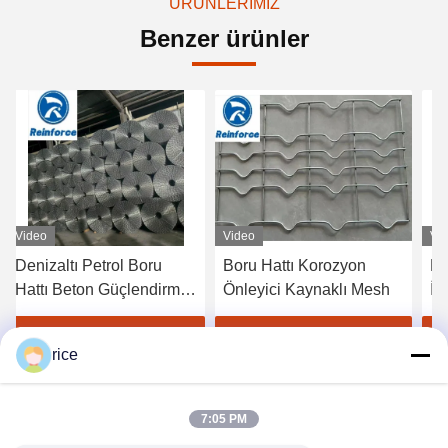
ÜRÜNLERIMIZ
Benzer ürünler
Video
Video
Vid
Denizaltı Petrol Boru
Boru Hattı Korozyon
Bo
Hattı Beton Güçlendirme
Önleyici Kaynaklı Mesh
İçi
Mesh
Be
Ta
En İyi Fiyatı Alın
En İyi Fiyatı Alın
rice
7:05 PM