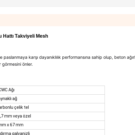
 Hattı Takviyeli Mesh
aslanmaya karşı dayanıklılık performansına sahip olup, beton ağırlı
r görmesini önler.
CWC Ağı
ynaklı ağ
rbonlu çelik tel
,7 mm veya özel
 mm x 67 mm
dırma galvanizli