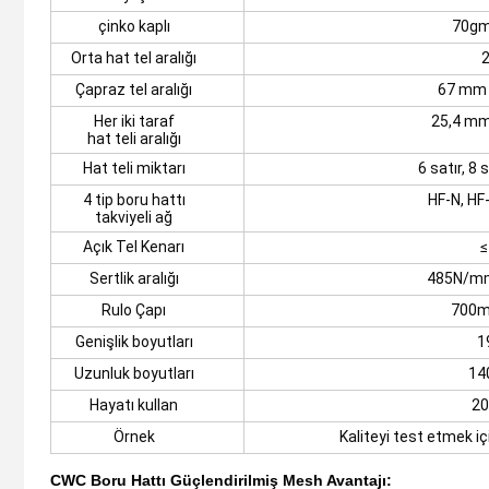
çinko kaplı
70gm
Orta hat tel aralığı
Çapraz tel aralığı
67 mm 
Her iki taraf
25,4 mm
hat teli aralığı
Hat teli miktarı
6 satır, 8 
4 tip boru hattı
HF-N, HF
takviyeli ağ
Açık Tel Kenarı
≤
Sertlik aralığı
485N/m
Rulo Çapı
700
Genişlik boyutları
1
Uzunluk boyutları
14
Hayatı kullan
20
Örnek
Kaliteyi test etmek i
CWC Boru Hattı Güçlendirilmiş Mesh Avantajı: