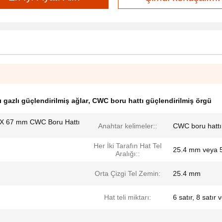
ı gazlı güçlendirilmiş ağlar
,
CWC boru hattı güçlendirilmiş örgü
mm X 67 mm CWC Boru Hattı
Anahtar kelimeler::
CWC boru hattı 
Her İki Tarafın Hat Tel
25.4 mm veya 
Aralığı::
Orta Çizgi Tel Zemin:
25.4 mm
Hat teli miktarı:
6 satır, 8 satır 