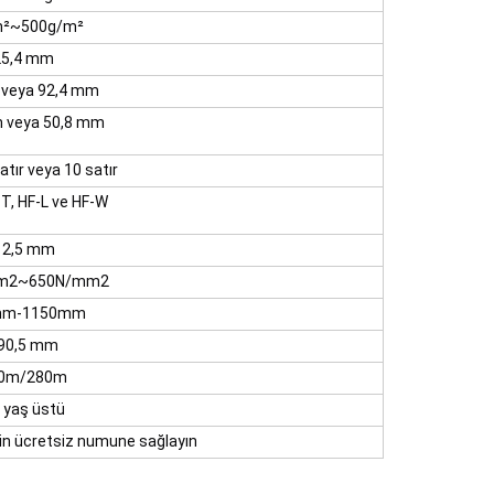
²~500g/m²
25,4 mm
veya 92,4 mm
 veya 50,8 mm
satır veya 10 satır
-T, HF-L ve HF-W
 2,5 mm
m2~650N/mm2
mm-1150mm
90,5 mm
0m/280m
 yaş üstü
çin ücretsiz numune sağlayın