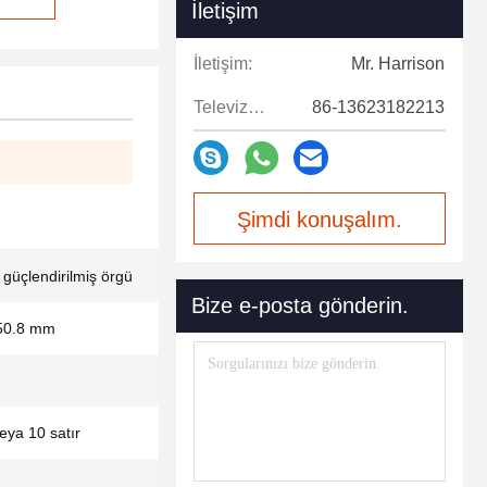
İletişim
İletişim:
Mr. Harrison
Televizyon:
86-13623182213
Şimdi konuşalım.
güçlendirilmiş örgü
Bize e-posta gönderin.
50.8 mm
veya 10 satır