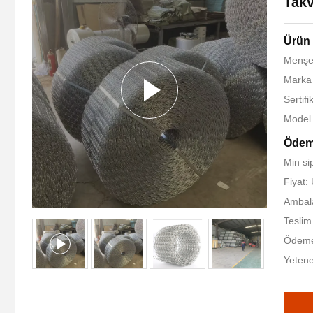
Takv
Ürün 
Menşe 
Marka
Sertif
Model 
Ödeme
Min si
Fiyat:
Ambalaj
Teslim
Ödeme 
Yetene