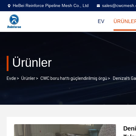
HeBei Reinforce Pipeline Mesh Co., Ltd
sales@cwcmesh
EV
ÜRÜNLE
Ürünler
Evde
>
Ürünler
>
CWC boru hattı güçlendirilmiş örgü
>
Denizaltı G
Deni