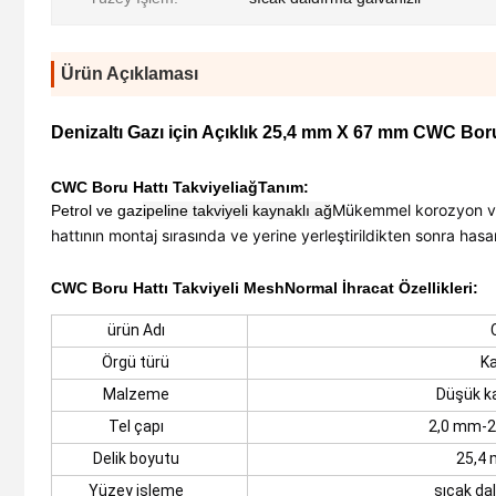
Ürün Açıklaması
Denizaltı Gazı için Açıklık 25,4 mm X 67 mm CWC Boru
CWC Boru Hattı Takviyeli
ağ
Tanım:
Mükemmel korozyon ve p
Petrol ve gaz
ipeline takviyeli kaynaklı ağ
hattının montaj sırasında ve yerine yerleştirildikten sonra hasa
CWC Boru Hattı Takviyeli Mesh
Normal İhracat Özellikleri:
ürün Adı
Örgü türü
Ka
Malzeme
Düşük ka
Tel çapı
2,0 mm-2
Delik boyutu
25,4
Yüzey işleme
sıcak dal