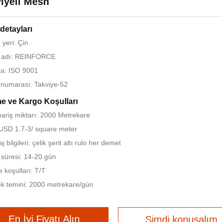
iyeli Mesh
detayları
yeri: Çin
 adı: REINFORCE
ika: ISO 9001
numarası: Takviye-52
 ve Kargo Koşulları
pariş miktarı: 2000 Metrekare
 USD 1.7-3/ square meter
 bilgileri: çelik şerit altı rulo her demet
 süresi: 14-20 gün
koşulları: T/T
k temini: 2000 metrekare/gün
En İyi Fiyatı Alın
Şimdi konuşalım.