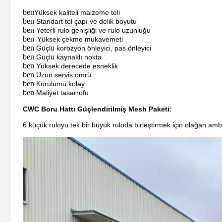
ben
Yüksek kaliteli malzeme teli
ben
Standart tel çapı ve delik boyutu
ben
Yeterli rulo genişliği ve rulo uzunluğu
ben
Yüksek çekme mukavemeti
ben
Güçlü korozyon önleyici, pas önleyici
ben
Güçlü kaynaklı nokta
ben
Yüksek derecede esneklik
ben
Uzun servis ömrü
ben
Kurulumu kolay
ben
Maliyet tasarrufu
CWC Boru Hattı Güçlendirilmiş Mesh Paketi:
6 küçük ruloyu tek bir büyük ruloda birleştirmek için olağan amb