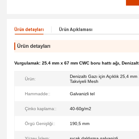
Ürün detayları
Ürün Açıklaması
Ürün detayları
Vurgulamak:
25.4 mm x 67 mm CWC boru hattı ağı
,
Denizalt
Denizaltı Gazı için Açıklık 25,4 
Ürün:
Takviyeli Mesh
Hammadde::
Galvanizli tel
Çinko kaplama::
40-60g/m2
Örgü Genişliği::
190,5 mm
Yüzey İşlem:
sıcak daldırma galvanizli