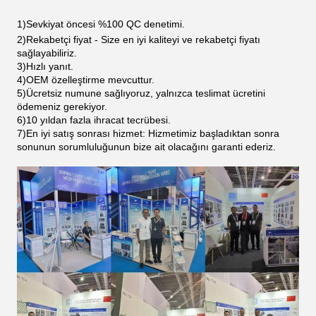
1)
Sevkiyat öncesi %100 QC denetimi.
2)
Rekabetçi fiyat - Size en iyi kaliteyi ve rekabetçi fiyatı
sağlayabiliriz.
3)
Hızlı yanıt.
4)
OEM özelleştirme mevcuttur.
5)
Ücretsiz numune sağlıyoruz, yalnızca teslimat ücretini
ödemeniz gerekiyor.
6)
10 yıldan fazla ihracat tecrübesi.
7)
En iyi satış sonrası hizmet: Hizmetimiz başladıktan sonra
sonunun sorumluluğunun bize ait olacağını garanti ederiz.