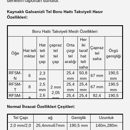
denetim raporları sunulur.
Kaynaklı Galvanizli Tel Boru Hattı Takviyeli Hasır
Özellikleri:
Boru Hattı Takviyeli Mesh Özellikleri
Her
Hat
çapraz
Orta
iki
Çapraz
Hat teli
teli
tel
çizgi
taraf
Örgü
Öğe
tel
miktar
tel
tel
tel
hat
genişliği
saha
çap
çap
aralığı
teli
saha
RFSM-
25,4
50,8
190,5
2,3
6
67 mm
N
mm
mm
mm
mm
RFSM-
2,5
25,4
25,4
190,5
8
67 mm
2 mm
T
mm
mm
mm
mm
2,05
2,6
RFSM-
25,4
25,4
92,4
190,5
8
mm
mm
L
mm
mm
mm
mm
2,85
Normal İhracat Özellikleri Çeşitleri:
RFSM-
25,4
25,4
241,3
10
67 mm
mm
W
mm
mm
mm
Tel Çapı
ağ
Genişlik
Uzunluk
2,0 mm/2,0
25,4mmx67mm
190,5 mm
140m,280m