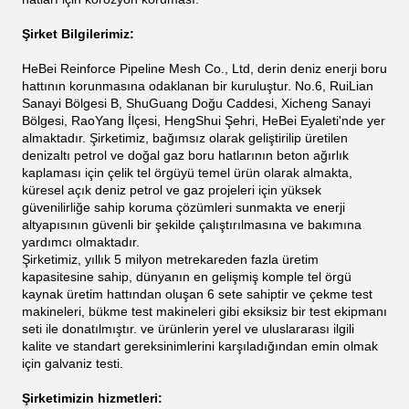
Şirket Bilgilerimiz:
H
eBei Reinforce Pipeline Mesh Co., Ltd, derin deniz enerji boru
hattının korunmasına odaklanan bir kuruluştur. No.6, RuiLian
Sanayi Bölgesi B, ShuGuang Doğu Caddesi, Xicheng Sanayi
Bölgesi, RaoYang İlçesi, HengShui Şehri, HeBei Eyaleti'nde yer
almaktadır. Şirketimiz, bağımsız olarak geliştirilip üretilen
denizaltı petrol ve doğal gaz boru hatlarının beton ağırlık
kaplaması için çelik tel örgüyü temel ürün olarak almakta,
küresel açık deniz petrol ve gaz projeleri için yüksek
güvenilirliğe sahip koruma çözümleri sunmakta ve enerji
altyapısının güvenli bir şekilde çalıştırılmasına ve bakımına
yardımcı olmaktadır.
Şirketimiz, yıllık 5 milyon metrekareden fazla üretim
kapasitesine sahip, dünyanın en gelişmiş komple tel örgü
kaynak üretim hattından oluşan 6 sete sahiptir ve çekme test
makineleri, bükme test makineleri gibi eksiksiz bir test ekipmanı
seti ile donatılmıştır. ve ürünlerin yerel ve uluslararası ilgili
kalite ve standart gereksinimlerini karşıladığından emin olmak
için galvaniz testi.
Şirketimizin hizmetleri: