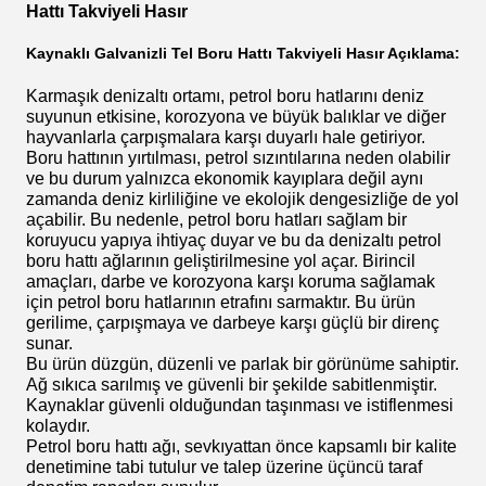
Hattı Takviyeli Hasır
Kaynaklı Galvanizli Tel Boru Hattı Takviyeli Hasır Açıklama:
Karmaşık denizaltı ortamı, petrol boru hatlarını deniz
suyunun etkisine, korozyona ve büyük balıklar ve diğer
hayvanlarla çarpışmalara karşı duyarlı hale getiriyor.
Boru hattının yırtılması, petrol sızıntılarına neden olabilir
ve bu durum yalnızca ekonomik kayıplara değil aynı
zamanda deniz kirliliğine ve ekolojik dengesizliğe de yol
açabilir. Bu nedenle, petrol boru hatları sağlam bir
koruyucu yapıya ihtiyaç duyar ve bu da denizaltı petrol
boru hattı ağlarının geliştirilmesine yol açar. Birincil
amaçları, darbe ve korozyona karşı koruma sağlamak
için petrol boru hatlarının etrafını sarmaktır. Bu ürün
gerilime, çarpışmaya ve darbeye karşı güçlü bir direnç
sunar.
Bu ürün düzgün, düzenli ve parlak bir görünüme sahiptir.
Ağ sıkıca sarılmış ve güvenli bir şekilde sabitlenmiştir.
Kaynaklar güvenli olduğundan taşınması ve istiflenmesi
kolaydır.
Petrol boru hattı ağı, sevkıyattan önce kapsamlı bir kalite
denetimine tabi tutulur ve talep üzerine üçüncü taraf