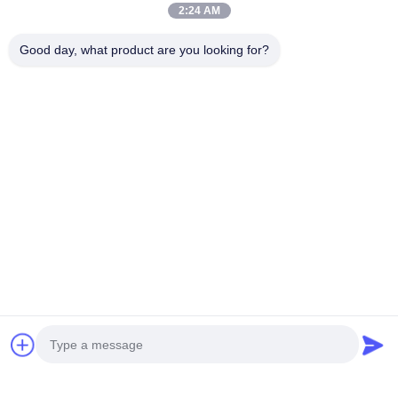
2:24 AM
Boru hattı takviyeli ağ
Good day, what product are you looking for?
İletişim
İletişim:
Mr. Harrison
Televizyon:
0086-13623182213
Faksla.:
0086-318-7866320
Şimdi konuşalım.
Bize e-posta gönderin.