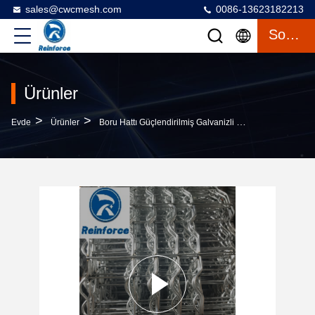
sales@cwcmesh.com
0086-13623182213
Sohbet
Ürünler
>
>
>
Evde
Ürünler
Boru Hattı Güçlendirilmiş Galvanizli Çelik Örgü
Koro