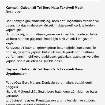
Kaynaklı Galvanizli Tel Boru Hattı Takviyeli Mesh
Özellikleri:
Boru hattıyla güçlendirilmiş ağ, boru hattı inşaatının stresine ve
basıncına dayanabilecek yüksek mukavemetli çelik tellerden
yapılmıştır.
Bu tür bir ağ, boru hattının çevresine kolaylıkla monte edilebilir
ve boru hattının güçlendirilmesi için hızlı ve etkili bir çözüm
sağlar.
Koruyucu bir katman görevi gören beton ağırlık kaplaması ile
borular, gelişmiş yapısal bütünlük sergileyerek boru hattının
performansını tehlikeye atabilecek çatlakları, sızıntıları ve diğer
yapısal sorunları etkili bir şekilde önler.
Kaynaklı Galvanizli Tel Boru Hattı Takviyeli Hasır
Uygulamaları:
Petrol/Gaz Boru Hatları: Denizaltı boru hatları, bataklık/göl
geçişleri.
Hidrolik Mühendisliği: Sualtı boru hattı karşı ağırlıkları ve baraj
koruması.
Endüstriyel Tesisler: Kanalizasyon arıtma tesisleri ve su boru
hatları için korozyon koruması.