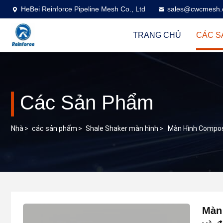
HeBei Reinforce Pipeline Mesh Co., Ltd
sales@cwcmesh
TRANG CHỦ
CÁC S
Các Sản Phẩm
Nhà
>
các sản phẩm
>
Shale Shaker màn hình
>
Màn Hình Compos
Màn 