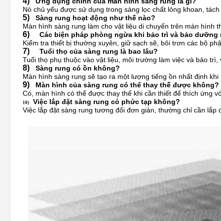
4)
Ứng dụng chính của màn hình sàng rung là gì?
Nó chủ yếu được sử dụng trong sàng lọc chất lỏng khoan, tách 
5)
Sàng rung hoạt động như thế nào?
Màn hình sàng rung làm cho vật liệu di chuyển trên màn hình t
6)
Các biện pháp phòng ngừa khi bảo trì và bảo dưỡng 
Kiểm tra thiết bị thường xuyên, giữ sạch sẽ, bôi trơn các bộ ph
7)
Tuổi thọ của sàng rung là bao lâu?
Tuổi thọ phụ thuộc vào vật liệu, môi trường làm việc và bảo trì
8)
Sàng rung có ồn không?
Màn hình sàng rung sẽ tạo ra một lượng tiếng ồn nhất định khi
9)
Màn hình của sàng rung có thể thay thế được không?
Có, màn hình có thể được thay thế khi cần thiết để thích ứng v
Việc lắp đặt sàng rung có phức tạp không?
10)
Việc lắp đặt sàng rung tương đối đơn giản, thường chỉ cần lắp 