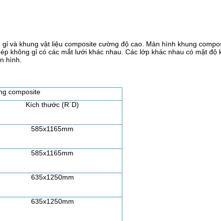
gỉ và khung vật liệu composite cường độ cao. Màn hình khung composi
thép không gỉ có các mắt lưới khác nhau. Các lớp khác nhau có mật độ
n hình.
ng composite
Kích thước (R
´
D)
585x1165mm
585x1165mm
635x1250mm
635x1250mm