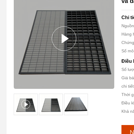
và đ
Chi t
Nguồn
Hàng 
Chứng
Số mô 
Điều 
Số lượ
Giá bá
chi ti
Thời g
Điều k
Khả nă
N