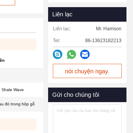
Liên lạc
Liên lạc:
Mr. Harrison
Tel:
86-13623182213
ền
nói chuyện ngay.
e Shale Wave
Gửi cho chúng tôi
au đó trong hộp gỗ