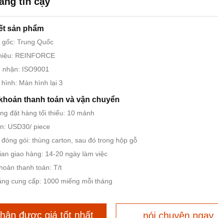
áng tin cậy
iết sản phẩm
 gốc: Trung Quốc
hiệu: REINFORCE
 nhận: ISO9001
hình: Màn hình lại 3
khoản thanh toán và vận chuyển
ng đặt hàng tối thiểu: 10 mảnh
n: USD30/ piece
ết đóng gói: thùng carton, sau đó trong hộp gỗ
ian giao hàng: 14-20 ngày làm việc
hoản thanh toán: T/t
ng cung cấp: 1000 miếng mỗi tháng
hận được giá tốt nhất
nói chuyện ngay.