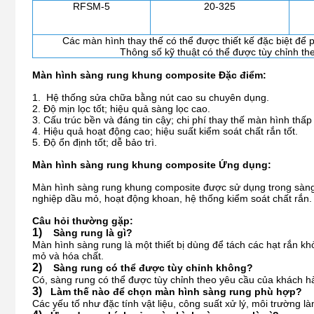
RFSM-5
20-325
Các màn hình thay thế có thể được thiết kế đặc biệt để 
Thông số kỹ thuật có thể được tùy chỉnh th
Màn hình sàng rung khung composite
Đặc điểm:
1.
Hệ thống sửa chữa bằng nút cao su chuyên dụng.
2.
Độ mịn lọc tốt; hiệu quả sàng lọc cao.
3.
Cấu trúc bền và đáng tin cậy; chi phí thay thế màn hình thấp
4.
Hiệu quả hoạt động cao; hiệu suất kiểm soát chất rắn tốt.
5.
Độ ổn định tốt; dễ bảo trì.
Màn hình sàng rung khung composite
Ứng dụng:
Màn hình sàng rung khung composite được sử dụng trong sàng ru
nghiệp dầu mỏ, hoạt động khoan, hệ thống kiểm soát chất rắn.
Câu hỏi thường gặp:
1)
Sàng rung là gì?
Màn hình sàng rung là một thiết bị dùng để tách các hạt rắn k
mỏ và hóa chất.
2)
Sàng rung có thể được tùy chỉnh không?
Có, sàng rung có thể được tùy chỉnh theo yêu cầu của khách hà
3)
Làm thế nào để chọn màn hình sàng rung phù hợp?
Các yếu tố như đặc tính vật liệu, công suất xử lý, môi trường l