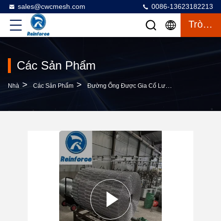
sales@cwcmesh.com
0086-13623182213
Trò Chuyện
Các Sản Phẩm
>
>
>
Nhà
Các Sản Phẩm
Đường Ống Được Gia Cố Lưới
Lưới Uốn Tù