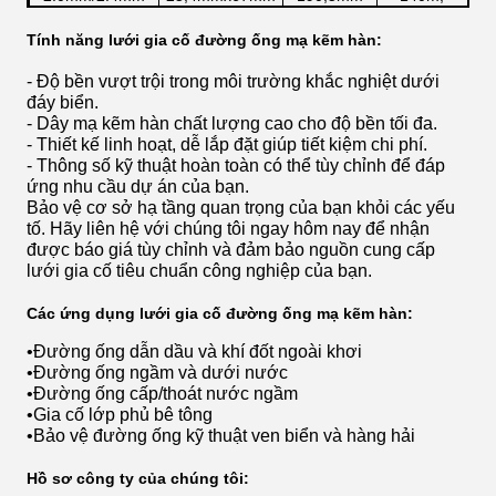
280m
2.0mm/2.7mm
25,4mmx67mm
190,5mm
140m,
Tính năng lưới gia cố đường ống mạ kẽm hàn:
280m
- Độ bền vượt trội trong môi trường khắc nghiệt dưới
Sản phẩm có thể được tùy chỉnh theo yêu cầu của khách
đáy biển.
hàng.
- Dây mạ kẽm hàn chất lượng cao cho độ bền tối đa.
- Thiết kế linh hoạt, dễ lắp đặt giúp tiết kiệm chi phí.
- Thông số kỹ thuật hoàn toàn có thể tùy chỉnh để đáp
ứng nhu cầu dự án của bạn.
Bảo vệ cơ sở hạ tầng quan trọng của bạn khỏi các yếu
tố. Hãy liên hệ với chúng tôi ngay hôm nay để nhận
được báo giá tùy chỉnh và đảm bảo nguồn cung cấp
lưới gia cố tiêu chuẩn công nghiệp của bạn.
Các ứng dụng lưới gia cố đường ống mạ kẽm hàn:
•
Đường ống dẫn dầu và khí đốt ngoài khơi
•
Đường ống ngầm và dưới nước
•
Đường ống cấp/thoát nước ngầm
•
Gia cố lớp phủ bê tông
•
Bảo vệ đường ống kỹ thuật ven biển và hàng hải
Hồ sơ công ty của chúng tôi: