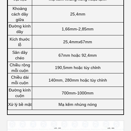
Khoảng
cách dây
25,4mm
giữa
Đường kính
1,66mm-2,85mm
dây
Kích thước
25,4mmx67mm
lỗ
Sân dây
67mm hoặc 92,4mm
chéo
Chiều rộng
190,5mm hoặc tùy chỉnh
mỗi cuộn
Chiều dài
140mm, 280mm hoặc tùy chỉnh
mỗi cuộn
Đường kính
700mm-1000mm
cuộn
Xử lý bề mặt
Mạ kẽm nhúng nóng