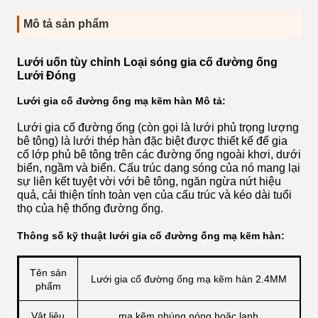
Mô tả sản phẩm
Lưới uốn tùy chỉnh Loại sóng gia cố đường ống
Lưới Đóng
Lưới gia cố đường ống mạ kẽm hàn Mô tả:
Lưới gia cố đường ống (còn gọi là lưới phủ trọng lượng
bê tông) là lưới thép hàn đặc biệt được thiết kế để gia
cố lớp phủ bê tông trên các đường ống ngoài khơi, dưới
biển, ngầm và biển. Cấu trúc dạng sóng của nó mang lại
sự liên kết tuyệt vời với bê tông, ngăn ngừa nứt hiệu
quả, cải thiện tính toàn vẹn của cấu trúc và kéo dài tuổi
thọ của hệ thống đường ống.
Thông số kỹ thuật lưới gia cố đường ống mạ kẽm hàn:
Tên sản
Lưới gia cố đường ống mạ kẽm hàn 2.4MM
phẩm
Vật liệu
mạ kẽm nhúng nóng hoặc lạnh