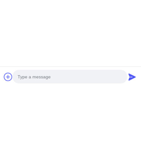
Tags:
Lưới gia cố đường ống
lưới củng cố đường ống cong tùy chỉnh
Photo
Mạng lưới tăng cường kiểu sóng
Video Call
Audio Call