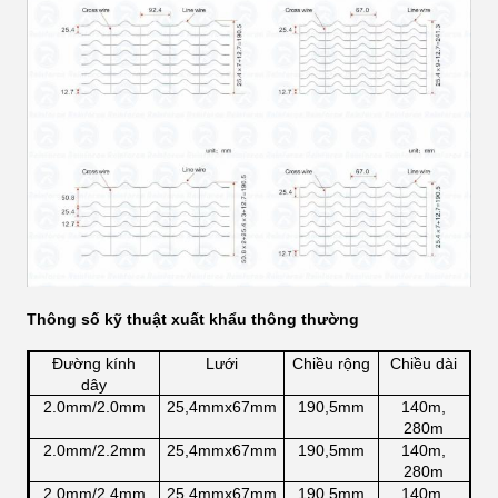
Thông số kỹ thuật xuất khẩu thông thường
Đường kính
Lưới
Chiều rộng
Chiều dài
dây
2.0mm/2.0mm
25,4mmx67mm
190,5mm
140m,
280m
2.0mm/2.2mm
25,4mmx67mm
190,5mm
140m,
280m
2.0mm/2.4mm
25,4mmx67mm
190,5mm
140m,