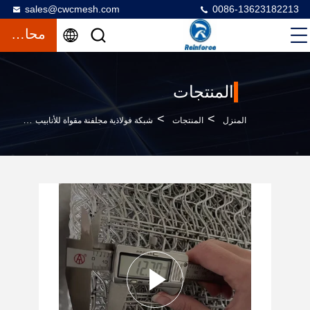
sales@cwcmesh.com
0086-13623182213
محادثة
المنتجات
>
>
>
المنزل
المنتجات
شبكة فولاذية مجلفنة مقواة للأنابيب
شبكة