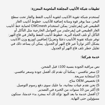
تطبيقات شبكة الأنابيب المجلفنة الملحومة المعززة:
تُستخدم شبكة تقوية الأنابيب لتقوية أنابيب النفط والغاز تحت سطح
البحر، مما يوفر قوة ومتانة إضافية للأنابيب. خطوط أنابيب الغاز
الطبيعي في إيفرجليدز: يمكن استخدام CWCmesh لحماية خط أنابيب
الغاز الطبيعي في إيفرجليدز من العوامل الخارجية مثل التآكل أو
التآكل أو تلف الحياة البرية. خطوط أنابيب النفط والغاز في قاع النهر:
توفر شبكة تقوية الأنابيب دعمًا وتعزيزًا إضافيين لتوزيع وزن الأنابيب
بشكل أكثر توازناً عبر قاع النهر أو الجدول. يمكن أن يساعد ذلك في
تقليل خطر تلف قاع النهر أو الجدول.
خدمة شركتنا:
فحص مراقبة الجودة بنسبة 100٪ قبل الشحن.
2)
سعر تنافسي - يمكننا أن نقدم لك أفضل جودة وسعر تنافسي.
3)
استجابة سريعة.
4)
تخصيص OEM متاح.
5)
نحن نقدم عينات مجانية، ما عليك سوى دفع رسوم التوصيل.
6)
أكثر من 10 سنوات من الخبرة في التصدير.
7)
أفضل خدمة ما بعد البيع: نؤكد لك أنه بمجرد بدء خدمتنا، سنكون
مسؤولين حتى النهاية.