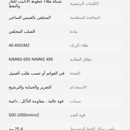
شبكة طلاء خطوط الأنابيب للغاز
الكلمات الرئيسية:
والنفط
المعالجة السطحية:
المجلفن بالغمس الساخن
مادة:
الصلب المجلفن
طلاء الزنك:
40-60G/M2
نطاق الصلابة:
485 N/MM2-650 N/MM2
التعبئة:
في القوائم أو حسب طلب العميل
الاستخدام:
التعزيز والحماية والترشيح
سمات:
قوة عالية ، مقاومة التآكل ، دائمة
قوة الشد:
500-1000n/mm2
ملعب سلك الخط المتوسط:
25.4 مم