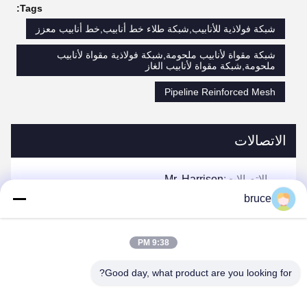
Tags:
شبكة فولاذية للأنابيب,شبكة طلاء خط أنابيب,خط أنابيب معزز
شبكة مقواة لأنابيب ملحومة,شبكة فولاذية مقواة لأنابيب
ملحومة,شبكة مقواة لأنابيب الغاز
Pipeline Reinforced Mesh
الاتصالات
الاتصالات:
Mr. Harrison
bruce
هاتف:
0086-13623182213
فاكس:
0086-318-7866320
9:38 PM
Good day, what product are you looking for?