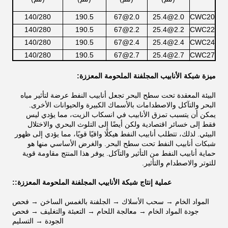
140/280
190.5
2.0@67
2.0@25.4
CWC20
140/280
190.5
2.2@67
2.2@25.4
CWC22
140/280
190.5
2.4@67
2.4@25.4
CWC24
140/280
190.5
2.7@67
2.7@25.4
CWC27
ميزة شبكة الأنابيب المجلفنة الملحومة المعززة:
البيئة المعقدة تحت سطح البحر تجعل أنابيب النفط عرضة لتأثير مياه
البحر والتآكل والاصطدامات بالأسماك الكبيرة والحيوانات الأخرى.
يمكن أن يتسبب تمزق الأنابيب في انسكاب الزيت، مما يؤدي ليس
فقط إلى خسائر اقتصادية ولكن أيضًا إلى التلوث البحري والاختلال
البيئي. لذلك، تتطلب أنابيب النفط هيكلًا واقيًا قويًا، مما يؤدي إلى ظهور
شبكات أنابيب النفط تحت سطح البحر. والغرض الأساسي منها هو
حماية أنابيب النفط من التأثير والتآكل. يوفر هذا المنتج مقاومة قوية
للتوتر والاصطدام والتأثير.
عملية إنتاج شبكة الأنابيب المجلفنة الملحومة المعززة:
:
المواد الخام → سحب الأسلاك → الجلفنة بالغمس الساخن → فحص
جودة المواد الخام → معالجة اللحام → التعبئة والتغليف → فحص
الجودة → التسليم