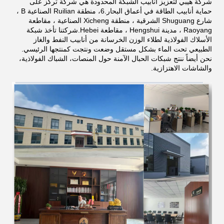
شركة هيبي لتعزيز أنابيب الشبكة المحدودة هي شركة تركز على
حماية أنابيب الطاقة في أعماق البحار.6، منطقة Ruilian الصناعية B ،
شارع Shuguang الشرقية ، منطقة Xicheng الصناعية ، مقاطعة
Raoyang ، مدينة Hengshui ، مقاطعة Hebei.شركتنا تأخذ شبكة
الأسلاك الفولاذية لطلاء الوزن الخرسانة من أنابيب النفط والغاز
الطبيعي تحت الماء بشكل مستقل وضعت ونتجت كمنتجها الرئيسي.
نحن أيضاً ننتج شبكات الحبال الآمنة حول المنصات، الشباك الفولاذية،
والشاشات الاهتزازية.