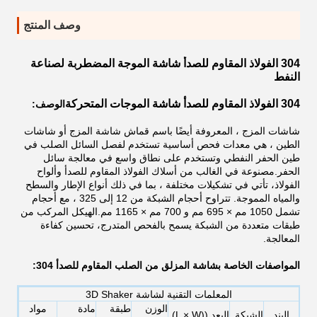
وصف المنتج
304 الفولاذ المقاوم للصدأ شاشة الموجة المضطربة لصناعة
النفط
304 الفولاذ المقاوم للصدأ شاشة الموجات المتحركة
الوصف:
شاشات المزج ، المعروفة أيضًا باسم قماش شاشة المزج أو شاشات
الطين ، هي معدات فحص أساسية تستخدم لفصل السائل الصلب في
طين الحفر النفطي وتستخدم على نطاق واسع في معالجة سائل
الحفر.مصنوعة في الغالب من أسلاك الفولاذ المقاوم للصدأ وألواح
الفولاذ، تأتي في تشكيلات مختلفة ، بما في ذلك أنواع الإطار والسطح
والمياه المموجة. تتراوح أحجام الشبكة من 12 إلى 325 ، مع أحجام
تشمل 1050 مم × 695 مم و 700 مم × 1165 مم.الهيكل المركب من
طبقات متعددة من الشبكة يسمح بالفحص المتدرج، تحسين كفاءة
المعالجة.
المواصفات الخاصة بشاشة المزلق من الصلب المقاوم للصدأ 304:
المعلمات التقنية لشاشة 3D Shaker
الوزن
طبقة
مادة
مواد
البند
الشبكة
البعد ((L × W)