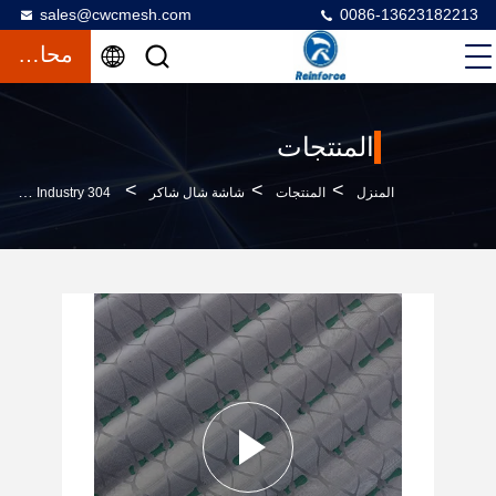
sales@cwcmesh.com
0086-13623182213
محادثة
المنتجات
>
>
>
المنزل
المنتجات
شاشة شال شاكر
304 Stainless Steel Wave Shaker Screen For Oil Industry