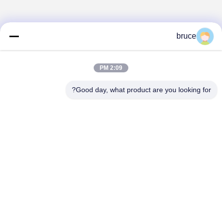
bruce
2:09 PM
Good day, what product are you looking for?
HEBEI REINFORCE PIPELINE MESH CO.,
LTD
sales@cwcmesh.com
0086-13623182213
رقم 6، المنطقة الصناعية رويليان ب، شارع شوجوانج الشرقي،
المنطقة الصناعية شيتشنغ، مقاطعة راويانج، مدينة هنغشوي، مقاطعة
خبي