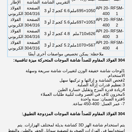
التقريبي
الشاشة
الشاشة
الإطار
RFSM-
API 20-
الصفحة
الفولاذ
1050×695ملم
6.6 كجم
2 أو 3
1
400
304/316
الكربوني
RFSM-
API 20-
الصفحة
الفولاذ
1053×697ملم
5.6 كجم
2 أو 3
2
400
304/316
الكربوني
RFSM-
API 20-
الصفحة
الفولاذ
710x626ملم
4.8 كجم
2 أو 3
3
400
304/316
الكربوني
RFSM-
API 20-
الصفحة
الفولاذ
567×1070ملم
5.2 كجم
2 أو 3
4
400
304/316
الكربوني
ملاحظة: يمكن تخصيص مواصفات أخرى أيضًا
304 الفولاذ المقاوم للصدأ شاشة الموجات المتحركة ميزة تنافسية:
1لوحات شاشة خفيفة الوزن لتغييرات شاشة سريعة وسهلة
الاستخدام.
2فحص الشاشة و إزالتها و تركيبها سهل
3.تعظيم قدرات إزالة الصلبة.
4زيادة قدرة المزج وتقليل خسارة الطين
5مخزون كاف في أقصر وقت لتلبية طلبات العملاء
6فترة الضمان: سنة واحدة
7- عمر العمل: 400-450 ساعة.
304 الفولاذ المقاوم للصدأ شاشة الموجات المزدوجة التطبيق:
يتم استخدام شاشة الهز 3D كشاشة بديلة لمختلف الهزازات. يتم
استخدامها في الهزازات الصخرية لتصفية سوائل الحفر والطين والنفط