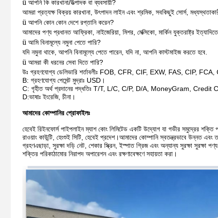
ü
আপনি কি কারখানা/উত্পাদক বা ব্যবসায়ী?
আমরা প্রত্যক্ষ বিক্রয় কারখানা, উৎপাদন লাইন এবং শ্রমিক, সবকিছুই সোর্স, মধ্যস্থতাকা
ü
আপনি কোন কোন দেশে রপ্তানি করেন?
আমাদের পণ্য প্রধানত আফ্রিকা, নাইজেরিয়া, মিশর, মেক্সিকো, মার্কিন যুক্তরাষ্ট্র ইত্যাদিত
ü
আমি বিনামূল্যে নমুনা পেতে পারি?
যদি নমুনা থাকে, আপনি বিনামূল্যে পেতে পারেন, যদি না, আপনি কাস্টমাইজ করতে হবে.
ü
আমরা কী ধরনের সেবা দিতে পারি?
উঃ গ্রহণযোগ্য ডেলিভারি শর্তাবলীঃ FOB, CFR, CIF, EXW, FAS, CIP, 
B: গ্রহণযোগ্য পেমেন্ট মুদ্রাঃ USD।
C: গৃহীত অর্থ প্রদানের পদ্ধতিঃ T/T, L/C, C/P, D/A, MoneyGram, Cre
D:ভাষাঃ ইংরেজি, চীনা।
আমাদের কোম্পানির প্রোফাইলঃ
হেবেই রিইনফোর্স পাইপলাইন ম্যাশ কোং লিমিটেড একটি উদ্যোগ যা গভীর সমুদ্রের শক্তি পাইপলাই
রাওয়াং কাউন্টি, হেংশুই সিটি, হেবেই প্রদেশ।আমাদের কোম্পানি স্বতন্ত্রভাবে উন্নত এব
গ্রহণএছাড়া, সুরক্ষা দড়ি নেট, শেকার স্ক্রিন, ইস্পাত গ্রিজ এবং অন্যান্য সুরক্ষা সুরক্ষ
শক্তির পরিকাঠামোর নিরাপদ অপারেশন এবং রক্ষণাবেক্ষণে সহায়তা করা।