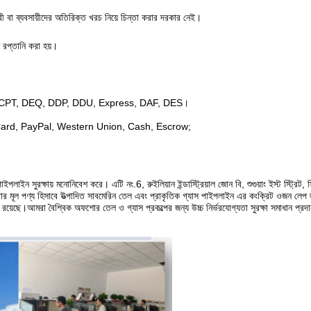
রী বা ব্যবসায়ীদের অতিরিক্ত খরচ নিয়ে চিন্তা করার দরকার নেই।
ে রপ্তানি করা হয়।
FCA, CPT, DEQ, DDP, DDU, Express, DAF, DES।
dit Card, PayPal, Western Union, Cash, Escrow;
ন সুরক্ষায় মনোনিবেশ করে। এটি নং.6, রুইলিয়ান ইন্ডাস্ট্রিয়াল জোন বি, শুগুয়াং ইস্ট স্ট্রিট, সিচ
ং তার মূল পণ্য হিসাবে উত্পাদিত সাবমেরিন তেল এবং প্রাকৃতিক গ্যাস পাইপলাইন এর কংক্রিট ওজন লেপ
া পণ্য রয়েছে।আমরা বৈশ্বিক অফশোর তেল ও গ্যাস প্রকল্পের জন্য উচ্চ নির্ভরযোগ্যতা সুরক্ষা সমাধান প্