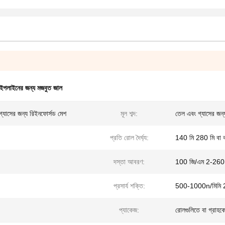
ইপলাইনের জন্য মজবুত জাল
্যাসের জন্য রিইনফোর্সড মেশ
মূল শব্দ:
তেল এবং গ্যাসের জ
প্রতি রোল দৈর্ঘ্য:
140 মি 280 মি বা ক
দস্তা আবরণ:
100 জি/এম 2-260
প্রসার্য শক্তি:
500-1000n/মিমি 
প্যাকেজ:
রোলগুলিতে বা গ্রাহক