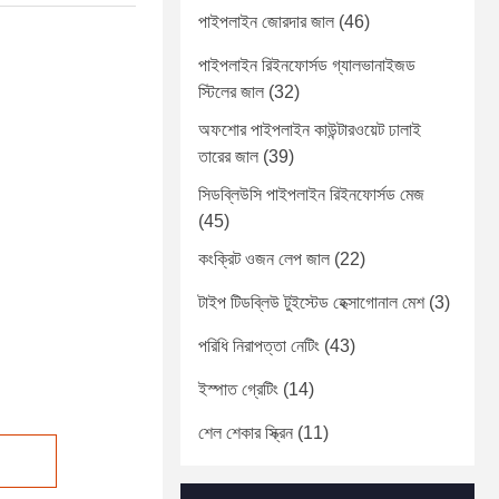
পাইপলাইন জোরদার জাল
(46)
পাইপলাইন রিইনফোর্সড গ্যালভানাইজড
স্টিলের জাল
(32)
অফশোর পাইপলাইন কাউন্টারওয়েট ঢালাই
তারের জাল
(39)
সিডব্লিউসি পাইপলাইন রিইনফোর্সড মেজ
(45)
কংক্রিট ওজন লেপ জাল
(22)
টাইপ টিডব্লিউ টুইস্টেড হেক্সাগোনাল মেশ
(3)
পরিধি নিরাপত্তা নেটিং
(43)
ইস্পাত গ্রেটিং
(14)
শেল শেকার স্ক্রিন
(11)