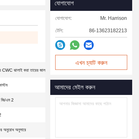
যোগাযোগ
যোগাযোগ:
Mr. Harrison
টেলি:
86-13623182213
এখন চ্যাট করুন
ন্য CWC ঝালাই করা তারের জাল
াস্টম
আমাদের মেইল করুন
 জি/এম 2
2
ের অনুরোধ অনুসারে