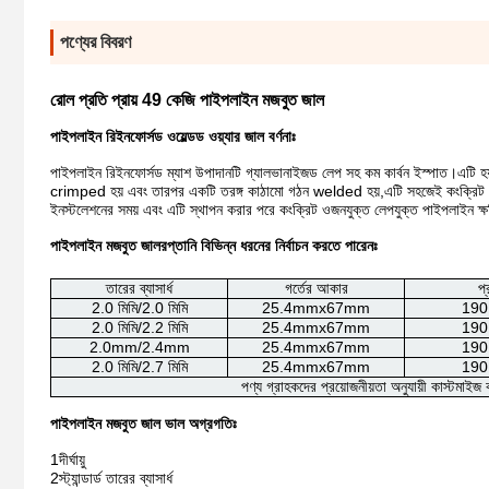
পণ্যের বিবরণ
রোল প্রতি প্রায় 49 কেজি পাইপলাইন মজবুত জাল
পাইপলাইন রিইনফোর্সড ওয়েল্ডড ওয়্যার জাল বর্ণনাঃ
পাইপলাইন রিইনফোর্সড ম্যাশ উপাদানটি গ্যালভানাইজড লেপ সহ কম কার্বন ইস্পাত।
এটি হ
crimped হয় এবং তারপর একটি তরঙ্গ কাঠামো গঠন welded হয়,এটি সহজেই কংক্রিট দিয়ে আব
ইনস্টলেশনের সময় এবং এটি স্থাপন করার পরে কংক্রিট ওজনযুক্ত লেপযুক্ত পাইপলাইন ক্ষত
পাইপলাইন মজবুত জাল
রপ্তানি বিভিন্ন ধরনের নির্বাচন করতে পারেনঃ
তারের ব্যাসার্ধ
গর্তের আকার
প্
2.0 মিমি/2.0 মিমি
25.4mmx67mm
190.
2.0 মিমি/2.2 মিমি
25.4mmx67mm
190.
2.0mm/2.4mm
25.4mmx67mm
190.
2.0 মিমি/2.7 মিমি
25.4mmx67mm
190.
পণ্য গ্রাহকদের প্রয়োজনীয়তা অনুযায়ী কাস্টমাই
পাইপলাইন মজবুত জাল ভাল অগ্রগতিঃ
1দীর্ঘায়ু
2স্ট্যান্ডার্ড তারের ব্যাসার্ধ