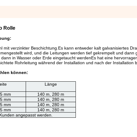
o Rolle
ibung:
l mit verzinkter Beschichtung.
Es kann entweder kalt galvanisiertes Dra
mengestellt wird, und die Leitungen werden tief gekrempelt und dann
nd dann in Wasser oder Erde eingetaucht werdenEs hat eine hervorrage
chtete Rohrleitung während der Installation und nach der Installation 
ählen können:
eite
Länge
.5 mm
140 m, 280 m
.5 mm
140 m, 280 m
.5 mm
140 m, 280 m
.5 mm
140 m, 280 m
 Kunden angepasst werden.