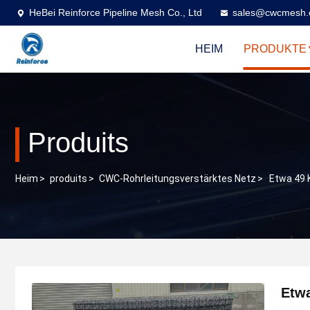
HeBei Reinforce Pipeline Mesh Co., Ltd
sales@cwcmesh
HEIM
PRODUKTE
Produits
Heim
>
produits
>
CWC-Rohrleitungsverstärktes Netz
>
Etwa 49 K
Etwa