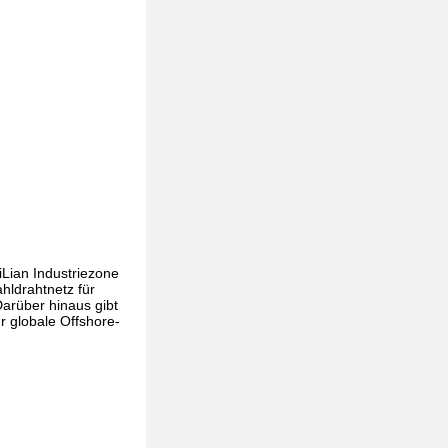
iLian Industriezone
hldrahtnetz für
arüber hinaus gibt
r globale Offshore-