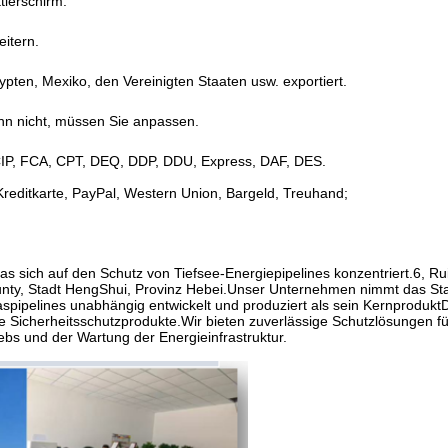
tlerschirm.
eitern.
pten, Mexiko, den Vereinigten Staaten usw. exportiert.
nn nicht, müssen Sie anpassen.
CIP, FCA, CPT, DEQ, DDP, DDU, Express, DAF, DES.
Kreditkarte, PayPal, Western Union, Bargeld, Treuhand;
as sich auf den Schutz von Tiefsee-Energiepipelines konzentriert.6, Ru
nty, Stadt HengShui, Provinz Hebei.Unser Unternehmen nimmt das Sta
pipelines unabhängig entwickelt und produziert als sein KernproduktD
ere Sicherheitsschutzprodukte.Wir bieten zuverlässige Schutzlösungen fü
ebs und der Wartung der Energieinfrastruktur.