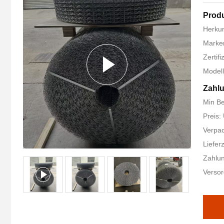
Produ
Herkun
Marke
Zertif
Model
Zahl
Min B
Preis:
Verpac
Liefer
Zahlu
Versor