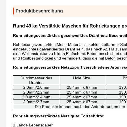
Produktbeschreibung
Rund 49 kg Verstärkte Maschen für Rohrleitungen pr
Rohrleitungsverstärktes geschweißtes Drahtnetz Beschre
Rohrleitungsverstärktes Mesh-Material ist kohlenstoffarmer Stah
eingetauchtes galvanisiertes Draht sein, das nach ASTM zusam
eine Wellenstruktur zu bilden,Einfach mit Beton beschichtet u
und Rostbeständigkeit und verhindert, dass die mit Beton beschi
Rohrleitungsverstärktes Netz
Export verschiedene Arten w
Durchmesser des
Hole Size.
Br
Drahtes
2.0mm/2.0mm
25.4mm x 67mm
190
2.0mm/2.2mm
25.4mm x 67mm
190
2.0 mm/2.4 mm
25.4mm x 67mm
190
2.0mm/2.7mm
25.4mm x 67mm
190
Die Produkte können nach den Anforderungen der
Rohrleitungsverstärktes Netz gute Fortschritte:
1.Lange Lebensdauer