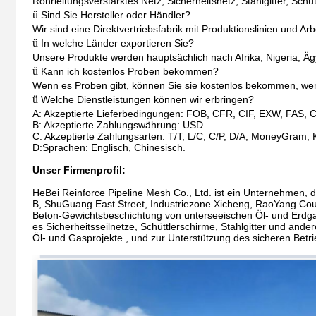
Rohrleitungsverstärktes Netz, Sicherheitsnetz, Stahlgitter, Schüt
ü
Sind Sie Hersteller oder Händler?
Wir sind eine Direktvertriebsfabrik mit Produktionslinien und Arb
ü
In welche Länder exportieren Sie?
Unsere Produkte werden hauptsächlich nach Afrika, Nigeria, Ägy
ü
Kann ich kostenlos Proben bekommen?
Wenn es Proben gibt, können Sie sie kostenlos bekommen, we
ü
Welche Dienstleistungen können wir erbringen?
A: Akzeptierte Lieferbedingungen: FOB, CFR, CIF, EXW, FAS, 
B: Akzeptierte Zahlungswährung: USD.
C: Akzeptierte Zahlungsarten: T/T, L/C, C/P, D/A, MoneyGram, 
D:Sprachen: Englisch, Chinesisch.
Unser Firmenprofil:
HeBei Reinforce Pipeline Mesh Co., Ltd. ist ein Unternehmen, d
B, ShuGuang East Street, Industriezone Xicheng, RaoYang Cou
Beton-Gewichtsbeschichtung von unterseeischen Öl- und Erdgas
es Sicherheitsseilnetze, Schüttlerschirme, Stahlgitter und and
Öl- und Gasprojekte., und zur Unterstützung des sicheren Betri