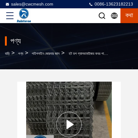
sales@cwcmesh.com
0086-13623182213
কথা
পণ্য
>
>
>
বাড়ি
পণ্য
পাইপলাইন জোরদার জাল
হট ডপ গ্যালভানাইজড কবর পাইপলাইন শক্তিশালী ঝালাই জাল