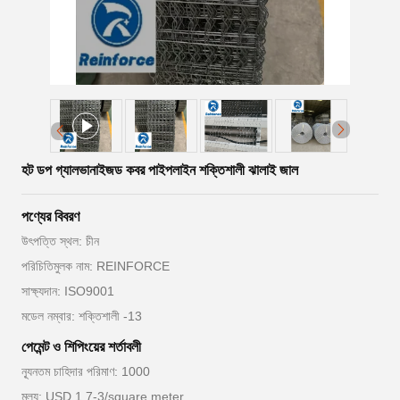
হট ডপ গ্যালভানাইজড কবর পাইপলাইন শক্তিশালী ঝালাই জাল
পণ্যের বিবরণ
উৎপত্তি স্থল: চীন
পরিচিতিমুলক নাম: REINFORCE
সাক্ষ্যদান: ISO9001
মডেল নম্বার: শক্তিশালী -13
পেমেন্ট ও শিপিংয়ের শর্তাবলী
ন্যূনতম চাহিদার পরিমাণ: 1000
মূল্য: USD 1.7-3/square meter