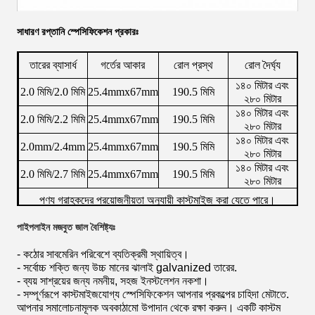
সাধারণ রপ্তানি স্পেসিফিকেশন প্রকারঃ
তারের ব্যাসার্ধ
গর্তের আকার
রোল প্রস্থ
রোল দৈর্ঘ্য
১৪০ মিটার এবং
2.0 মিমি/2.0 মিমি
25.4mmx67mm
190.5 মিমি
২৮০ মিটার
১৪০ মিটার এবং
2.0 মিমি/2.2 মিমি
25.4mmx67mm
190.5 মিমি
২৮০ মিটার
১৪০ মিটার এবং
2.0mm/2.4mm
25.4mmx67mm
190.5 মিমি
২৮০ মিটার
১৪০ মিটার এবং
2.0 মিমি/2.7 মিমি
25.4mmx67mm
190.5 মিমি
২৮০ মিটার
পণ্য গ্রাহকদের প্রয়োজনীয়তা অনুযায়ী কাস্টমাইজ করা যেতে পারে।
পাইপলাইন মজবুত জাল বৈশিষ্ট্যঃ
- কঠোর সাবমেরিন পরিবেশে ব্যতিক্রমী স্থায়িত্ব।
- সর্বোচ্চ শক্তি জন্য উচ্চ মানের ঝালাই galvanized তারের.
- ব্যয় সাশ্রয়ের জন্য নমনীয়, সহজ ইনস্টলেশন নকশা।
- সম্পূর্ণরূপে কাস্টমাইজযোগ্য স্পেসিফিকেশন আপনার প্রকল্পের চাহিদা মেটাতে.
আপনার সমালোচনামূলক অবকাঠামো উপাদান থেকে রক্ষা করুন। একটি কাস্টম