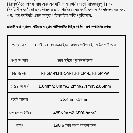
বিকল্পগুলিতে পাওয়া যায় এবং এএসটিএম মানগুলির সাথে সামঞ্জস্যপূর্ণ।এর
স্থিতিশীল কাঠামো এবং উচ্চতর জারা প্রতিরোধের কার্যকরভাবে ইনস্টলেশনের সময়
এবং পরে কংক্রিট ওজন আবৃত পাইপলাইন ক্ষতি প্রতিরোধ.
ঢালাই করা গ্যালভানাইজড ওয়্যার পাইপলাইন রিইনফোর্সড মেশ স্পেসিফিকেশনঃ
পণ্যের নাম
ঝালাই করা গ্যালভানাইজড ওয়্যার পাইপলাইন শক্তিশালী জাল
পণ্য উপাদান
গরম ডুবিয়ে গ্যালভানাইজড
চার প্রকার
RFSM-N,RFSM-T,RFSM-L,RFSM-W
তারের ব্যাসার্ধ
1.6mm/2.0mm/2.2mm/2.4mm/2.85mm
গর্তের আকার
25.4mmx67mm
কঠোরতা পরিসীমা
485N/mm2-650N/mm2
প্রস্থ
190.5 মিমি অথবা কাস্টমাইজড