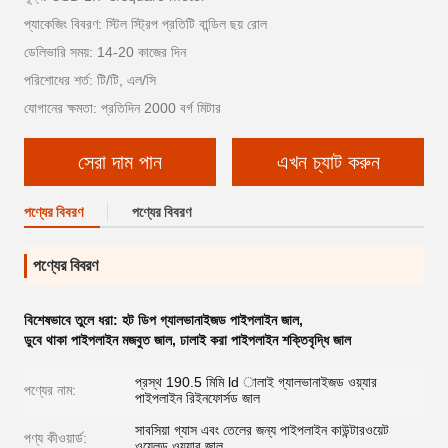
প্যাকেজিং বিবরণ: স্টিল স্ট্রিপ প্রতিটি বান্ডিল ছয় রোল
ডেলিভারি সময়: 14-20 কাজের দিন
পরিশোধের শর্ত: টি/টি, এল/সি
যোগানের ক্ষমতা: প্রতিদিন 2000 বর্গ মিটার
সেরা দাম পান
এখন চ্যাট করুন
পণ্যের বিবরণ
পণ্যের বিবরণ
পণ্যের বিবরণ
বিশেষভাবে তুলে ধরা:
হট ডিপ গ্যালভানাইজড পাইপলাইন জাল
,
ডুবে থাকা পাইপলাইন মজবুত জাল
,
ঢালাই করা পাইপলাইন শক্তিবৃদ্ধি জাল
প্রস্থ 190.5 মিমি ld ালাই গ্যালভানাইজড ওয়্যার
পণ্যের নাম:
পাইপলাইন রিইনফোর্সড জাল
সাবসিয়া গ্যাস এবং তেলের জন্য পাইপলাইন কাউন্টারওয়েট
পণ্য কীওয়ার্ড:
ওয়েলড ওয়্যার জাল