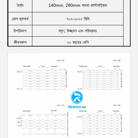
দৈর্ঘ্য
140mm, 280mm অথবা কাস্টমাইজড
রোল ব্যাসার্ধ
৭০০-১০০০ মিমি
উপরিভাগ
মসৃণ, উজ্জ্বল এবং পরিষ্কার
জীবনকাল
২০ বছরের বেশি
দাম
আলোচনা করো