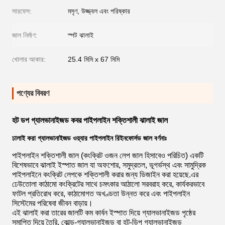
সারফেস:
মসৃণ, উজ্জ্বল এবং পরিষ্কার
জাল নির্মাণ:
স্পট ঝালাই
খোলার আকার:
25.4 মিমি x 67 মিমি
পণ্যের বিবরণ
হট ডপ গ্যালভানাইজড কবর পাইপলাইন শক্তিশালী ঝালাই জাল
ঢালাই করা গ্যালভানাইজড ওয়্যার পাইপলাইন রিইনফোর্সড জাল বর্ণনাঃ
পাইপলাইন শক্তিশালী জাল (কংক্রিট ওজন লেপ জাল হিসাবেও পরিচিত) একটি
বিশেষভাবে ঝালাই ইস্পাত জাল যা অফশোর, সমুদ্রতল, ভূগর্ভস্থ এবং সামুদ্রিক
পাইপলাইনে কংক্রিট লেপকে শক্তিশালী করার জন্য ডিজাইন করা হয়েছে.এর
ঢেউতোলা কাঠামো কংক্রিটের সাথে চমৎকার আঠালো সরবরাহ করে, কার্যকরভাবে
ফাটল প্রতিরোধ করে, কাঠামোগত অখণ্ডতা উন্নত করে এবং পাইপলাইন
সিস্টেমের পরিষেবা জীবন বাড়ায়।
এই ঝালাই করা তারের জালটি কম কার্বন ইস্পাত দিয়ে গ্যালভানাইজড পৃষ্ঠের
সমাপ্তি দিয়ে তৈরি, কোল্ড-গ্যালভানাইজড বা হট-ডিপ গ্যালভানাইজড