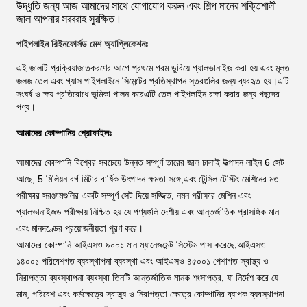
উদ্ধৃতি জন্য আজ আমাদের সাথে যোগাযোগ করুন এবং শিল্প মানের শক্তিশালী
জাল আপনার সরবরাহ সুরক্ষিত।
পাইপলাইন রিইনফোর্সড মেশ অ্যাপ্লিকেশনঃ
এই জালটি প্রক্রিয়াজাতকরণের আগে প্রথমে গরম ডুবিয়ে গ্যালভানাইজ করা হয় এবং মূলত
জলজ তেল এবং গ্যাস পাইপলাইনে সিমেন্টের প্রতিস্থাপন স্তরগুলির জন্য ব্যবহৃত হয়।এটি
সংঘর্ষ ও ক্ষয় প্রতিরোধে ভূমিকা পালন করেএটি তেল পাইপলাইন রক্ষা করার জন্য পছন্দের
পণ্য।
আমাদের কোম্পানির প্রোফাইলঃ
আমাদের কোম্পানি বিশ্বের সবচেয়ে উন্নত সম্পূর্ণ তারের জাল ঢালাই উত্পাদন লাইন 6 সেট
আছে, 5 মিলিয়ন বর্গ মিটার বার্ষিক উৎপাদন ক্ষমতা সঙ্গে,এবং টেন্সিল টেস্টিং মেশিনের মত
পরীক্ষার সরঞ্জামগুলির একটি সম্পূর্ণ সেট দিয়ে সজ্জিত, নমন পরীক্ষার মেশিন এবং
গ্যালভানাইজড পরীক্ষায় নিশ্চিত হয় যে পণ্যগুলি দেশীয় এবং আন্তর্জাতিক প্রাসঙ্গিক মান
এবং মানদণ্ডের প্রয়োজনীয়তা পূরণ করে।
আমাদের কোম্পানি আইএসও ৯০০১ মান ম্যানেজমেন্ট সিস্টেম পাস করেছে,আইএসও
১৪০০১ পরিবেশগত ব্যবস্থাপনা ব্যবস্থা এবং আইএসও ৪৫০০১ পেশাগত স্বাস্থ্য ও
নিরাপত্তা ব্যবস্থাপনা ব্যবস্থা তিনটি আন্তর্জাতিক মানক শংসাপত্র, যা নির্দেশ করে যে
মান, পরিবেশ এবং কর্মক্ষেত্রে স্বাস্থ্য ও নিরাপত্তা ক্ষেত্রে কোম্পানির ব্যাপক ব্যবস্থাপনা