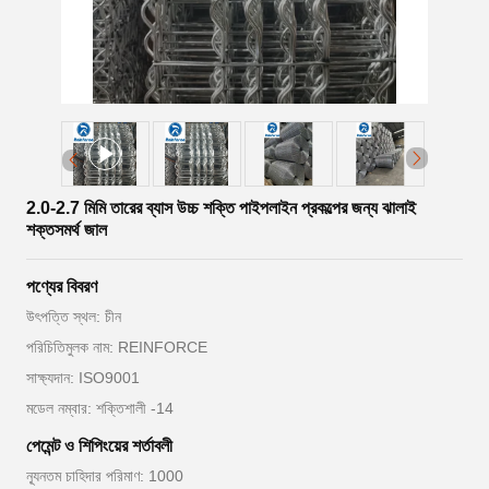
2.0-2.7 মিমি তারের ব্যাস উচ্চ শক্তি পাইপলাইন প্রকল্পের জন্য ঝালাই
শক্তসমর্থ জাল
পণ্যের বিবরণ
উৎপত্তি স্থল: চীন
পরিচিতিমুলক নাম: REINFORCE
সাক্ষ্যদান: ISO9001
মডেল নম্বার: শক্তিশালী -14
পেমেন্ট ও শিপিংয়ের শর্তাবলী
ন্যূনতম চাহিদার পরিমাণ: 1000