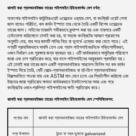
ঝালাই করা গ্যালভানাইজড তারের পাইপলাইন রিইনফোর্সড মেশ বর্ণনা:
অফশোর পাইপলাইন কাউন্টারওয়েট ওয়েল্ডেড ওয়্যার মেশ, যা কংক্রিট ওয়েট লেপা
জাল নামেও পরিচিত, কম কার্বন ইস্পাত তার থেকে তৈরি একটি বিশেষ ওয়েল্ডেড
তারের জাল। লাইনের তারগুলি গভীরভাবে ক্র্যাম্প করা হয় এবং তারপরে একটি
ঢেউতোলা কাঠামোতে ঢালাই করা হয়, যা সহজে কংক্রিটের আবরণ প্রয়োগের
অনুমতি দেয়, যার পরে জালটি পানির নিচে বা ভূগর্ভে এম্বেড করা যেতে পারে। এই
পণ্যটি প্রাথমিকভাবে সাবসি তেল এবং গ্যাস পাইপলাইনগুলিকে শক্তিশালীকরণ,
ওজন নির্ধারণ এবং সুরক্ষার জন্য ব্যবহৃত হয়। এটি কার্যকরভাবে সামুদ্রিক পরিবেশে
জারা এবং চাপ প্রতিরোধ করে, যার ফলে পাইপলাইনের আয়ুষ্কাল প্রসারিত হয়।
এই ঢালাই করা তারের জাল একটি গ্যালভানাইজড সারফেস ফিনিস সহ কম কার্বন
ইস্পাত দিয়ে তৈরি, যেটি কোল্ড-গ্যালভানাইজড বা হট-ডিপ গ্যালভানাইজড
বিকল্পগুলিতে পাওয়া যায় এবং ASTM মান মেনে চলে৷ এর স্থিতিশীল কাঠামো এবং
উচ্চতর জারা প্রতিরোধ ক্ষমতা কার্যকরভাবে ইনস্টলেশনের সময় এবং পরে
কংক্রিটের ওজন-প্রলিপ্ত পাইপলাইনের ক্ষতি প্রতিরোধ করে।
ঝালাই করা গ্যালভানাইজড তারের পাইপলাইন রিইনফোর্সড মেশ স্পেসিফিকেশন:
পণ্যের নাম
ঝালাই করা গ্যালভানাইজড তারের পাইপলাইন রিইনফোর্সড মেশ
পণ্য উপাদান
ঠান্ডা বা গরম ডুবানো galvanized