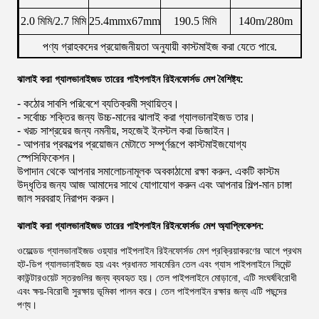
2.0 মিমি/2.7 মিমি
25.4mmx67mm
190.5 মিমি
140m/280m
পণ্য গ্রাহকদের প্রয়োজনীয়তা অনুযায়ী কাস্টমাইজ করা যেতে পারে.
ঝালাই করা গ্যালভানাইজড তারের পাইপলাইন রিইনফোর্সড মেশ বৈশিষ্ট্য:
- কঠোর সাবসি পরিবেশে ব্যতিক্রমী স্থায়িত্ব।
- সর্বোচ্চ শক্তির জন্য উচ্চ-মানের ঝালাই করা গ্যালভানাইজড তার।
- খরচ সাশ্রয়ের জন্য নমনীয়, সহজেই ইনস্টল করা ডিজাইন।
- আপনার প্রকল্পের প্রয়োজন মেটাতে সম্পূর্ণরূপে কাস্টমাইজযোগ্য
স্পেসিফিকেশন।
উপাদান থেকে আপনার সমালোচনামূলক অবকাঠামো রক্ষা করুন. একটি কাস্টম
উদ্ধৃতির জন্য আজ আমাদের সাথে যোগাযোগ করুন এবং আপনার শিল্প-মান চাঙ্গা
জাল সরবরাহ নিরাপদ করুন।
ঝালাই করা গ্যালভানাইজড তারের পাইপলাইন রিইনফোর্সড মেশ অ্যাপ্লিকেশন:
ওয়েল্ডেড গ্যালভানাইজড ওয়্যার পাইপলাইন রিইনফোর্সড মেশ প্রক্রিয়াকরণের আগে প্রথম
হট-ডিপ গ্যালভানাইজড হয় এবং প্রধানত সাবমেরিন তেল এবং গ্যাস পাইপলাইনে সিমেন্ট
কাউন্টারওয়েট স্তরগুলির জন্য ব্যবহৃত হয়। তেল পাইপলাইনে মোড়ানো, এটি সংঘর্ষবিরোধী
এবং ক্ষয়-বিরোধী সুরক্ষায় ভূমিকা পালন করে। তেল পাইপলাইন রক্ষার জন্য এটি পছন্দের
পণ্য।