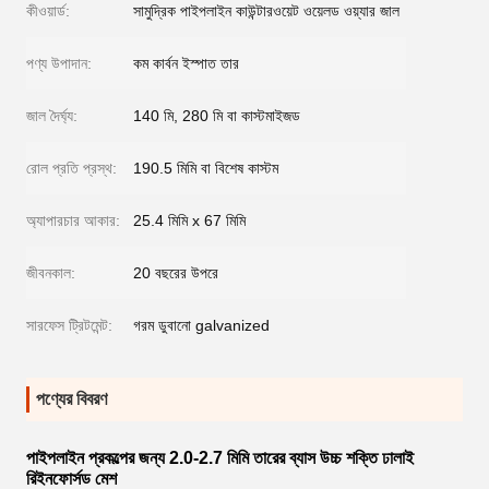
কীওয়ার্ড:
সামুদ্রিক পাইপলাইন কাউন্টারওয়েট ওয়েলড ওয়্যার জাল
পণ্য উপাদান:
কম কার্বন ইস্পাত তার
জাল দৈর্ঘ্য:
140 মি, 280 মি বা কাস্টমাইজড
রোল প্রতি প্রস্থ:
190.5 মিমি বা বিশেষ কাস্টম
অ্যাপারচার আকার:
25.4 মিমি x 67 মিমি
জীবনকাল:
20 বছরের উপরে
সারফেস ট্রিটমেন্ট:
গরম ডুবানো galvanized
পণ্যের বিবরণ
পাইপলাইন প্রকল্পের জন্য 2.0-2.7 মিমি তারের ব্যাস উচ্চ শক্তি ঢালাই
রিইনফোর্সড মেশ