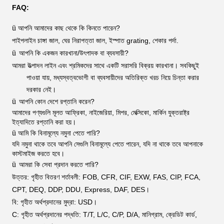
FAQ:
ü
আপনি আমাদের কাছ থেকে কি কিনতে পারেন?
পাইপলাইন চাঙ্গা জাল, ঘের নিরাপত্তা জাল, ইস্পাত grating, শেকার পর্দা.
ü
আপনি কি একজন কারখানা/উৎপাদক বা ব্যবসায়ী?
আমরা উত্পাদন লাইন এবং শ্রমিকদের সাথে একটি সরাসরি বিক্রয় কারখানা। সবকিছুই
পাওয়া যায়, মধ্যস্বত্বভোগী বা ব্যবসায়ীদের অতিরিক্ত খরচ নিয়ে চিন্তা করার
দরকার নেই।
ü
আপনি কোন দেশে রপ্তানি করেন?
আমাদের পণ্যগুলি মূলত আফ্রিকা, নাইজেরিয়া, মিশর, মেক্সিকো, মার্কিন যুক্তরাষ্ট্র
ইত্যাদিতে রপ্তানি করা হয়।
ü
আমি কি বিনামূল্যে নমুনা পেতে পারি?
যদি নমুনা থাকে তবে আপনি সেগুলি বিনামূল্যে পেতে পারেন, যদি না থাকে তবে আপনাকে
কাস্টমাইজ করতে হবে।
ü
আমরা কি সেবা প্রদান করতে পারি?
উত্তর: গৃহীত বিতরণ শর্তাবলী: FOB, CFR, CIF, EXW, FAS, CIP, FCA,
CPT, DEQ, DDP, DDU, Express, DAF, DES।
বি: গৃহীত অর্থপ্রদানের মুদ্রা: USD।
C: গৃহীত অর্থপ্রদানের পদ্ধতি: T/T, L/C, C/P, D/A, মানিগ্রাম, ক্রেডিট কার্ড,