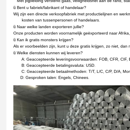
Met pijpleiding versterkt gaas, veiligheidsnet aan de rand, st
ü
Bent u fabriek/fabrikant of handelaar?
Wij zijn een directe verkoopfabriek met productielijnen en werk
kosten van tussenpersonen of handelaars.
ü
Naar welke landen exporteren jullie?
Onze producten worden voornamelijk geëxporteerd naar Afrika, 
ü
Kan ik gratis monsters krijgen?
Als er voorbeelden zijn, kunt u deze gratis krijgen, zo niet, d
ü
Welke diensten kunnen wij leveren?
A: Geaccepteerde leveringsvoorwaarden: FOB, CFR, CIF,
B: Geaccepteerde betalingsvaluta: USD.
C: Geaccepteerde betaalmethoden: T/T, L/C, C/P, D/A, Mo
D: Gesproken talen: Engels, Chinees.