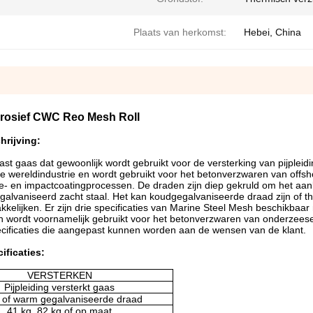
Plaats van herkomst:
Hebei, China
orrosief CWC Reo Mesh Roll
hrijving:
ast gaas dat gewoonlijk wordt gebruikt voor de versterking van pijpleid
de wereldindustrie en wordt gebruikt voor het betonverzwaren van offsh
ie- en impactcoatingprocessen. De draden zijn diep gekruld om het aa
egalvaniseerd zacht staal. Het kan koudgegalvaniseerde draad zijn of t
kelijken. Er zijn drie specificaties van Marine Steel Mesh beschikbaar 
 wordt voornamelijk gebruikt voor het betonverzwaren van onderzeese 
pecificaties die aangepast kunnen worden aan de wensen van de klant.
ificaties:
VERSTERKEN
Pijpleiding versterkt gaas
 of warm gegalvaniseerde draad
41 kg, 82 kg of op maat