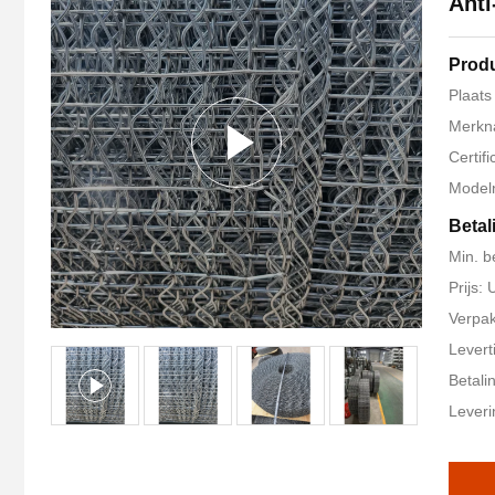
Anti
Produ
Plaats
Merkn
Certif
Model
Betal
Min. b
Prijs:
Verpak
Levert
Betali
Leveri