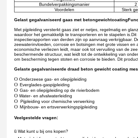
Bundelverpakkingsmanier
2
Voordelen
Sterk ge
Gelast gegalvaniseerd gaas met betongewichtcoating
Func
Met pijpleiding versterkt gaas ziet er netjes, regelmatig en gla
waardoor het gemakkelijk te transporteren en te stapelen is.
Dit
inspectierapporten van derden zijn op aanvraag verkrijgbaar. 
zeewaterinvloeden, corrosie en botsingen met grote vissen en an
economische verliezen leidt, maar ook tot vervuiling van de z
beschermende structuur, wat leidt tot de ontwikkeling van onde
om bescherming tegen stoten en corrosie te bieden. Dit produc
Gelaste gegalvaniseerde draad beton gewicht coating mes
O
Onderzeese gas- en oliepijpleiding
O
Everglades-gaspijpleiding
O
Gas- en oliepijpleiding op de rivierbodem
O
Water- en afvalwaterleiding
O
Pijpleiding voor chemische verwerking
O
Mijnbouw- en ertsverwerkingspijpleiding
Veelgestelde vragen:
ü
Wat kunt u bij ons kopen?