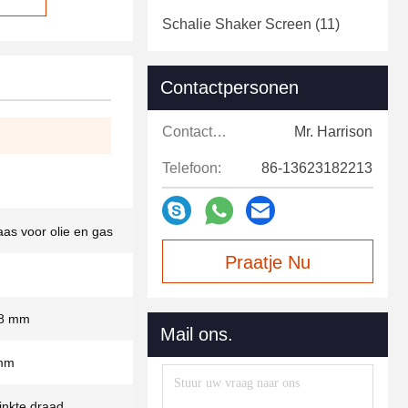
Schalie Shaker Screen
(11)
Contactpersonen
Contactpersonen:
Mr. Harrison
Telefoon:
86-13623182213
as voor olie en gas
Praatje Nu
,8 mm
Mail ons.
 mm
inkte draad