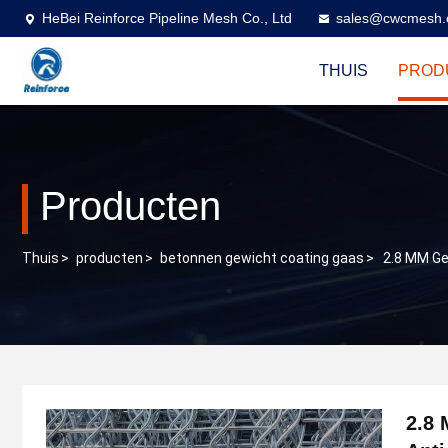
HeBei Reinforce Pipeline Mesh Co., Ltd
sales@cwcmesh
THUIS
PROD
Producten
Thuis
>
producten
>
betonnen gewicht coating gaas
>
2.8 MM Ge
2.8 