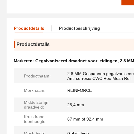
Productdetails
Productbeschrijving
Productdetails
Markeren:
Gegalvaniseerd draadnet voor leidingen
,
2.8 MM
2.8 MM Gespannen gegalvaniseerd 
Productnaam:
Anti-corrosie CWC Reo Mesh Roll
Merknaam:
REINFORCE
Middelste lijn
25,4 mm
draadveld:
Kruisdraad
67 mm of 92,4 mm
toonhoogte:
Mesh-type:
Gelast type