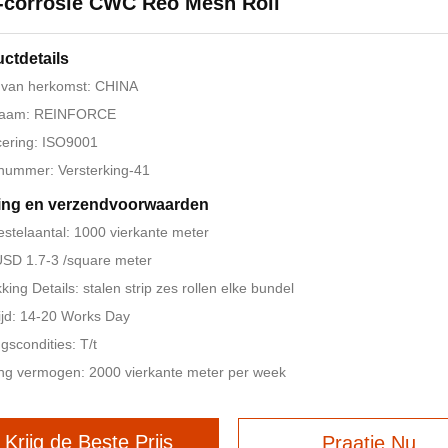
-corrosie CWC Reo Mesh Roll
ctdetails
 van herkomst: CHINA
aam: REINFORCE
icering: ISO9001
nummer: Versterking-41
ing en verzendvoorwaarden
estelaantal: 1000 vierkante meter
 USD 1.7-3 /square meter
king Details: stalen strip zes rollen elke bundel
ijd: 14-20 Works Day
ngscondities: T/t
ng vermogen: 2000 vierkante meter per week
Krijg de Beste Prijs
Praatje Nu