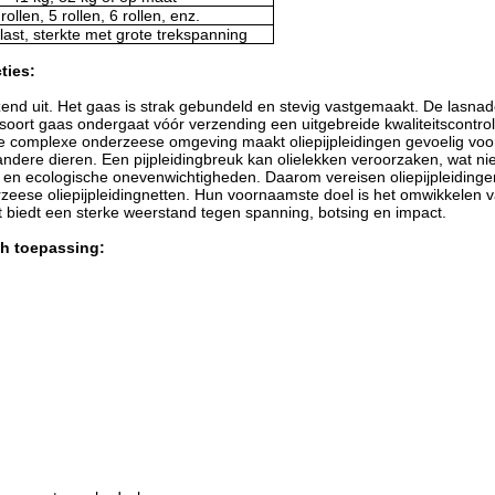
 rollen, 5 rollen, 6 rollen, enz.
last, sterkte met grote trekspanning
ties:
nzend uit. Het gaas is strak gebundeld en stevig vastgemaakt. De lasnaden
 soort gaas ondergaat vóór verzending een uitgebreide kwaliteitscontro
De complexe onderzeese omgeving maakt oliepijpleidingen gevoelig voo
dere dieren. Een pijpleidingbreuk kan olielekken veroorzaken, wat niet
ee en ecologische onevenwichtigheden. Daarom vereisen oliepijpleiding
rzeese oliepijpleidingnetten. Hun voornaamste doel is het omwikkelen va
t biedt een sterke weerstand tegen spanning, botsing en impact.
h toepassing: