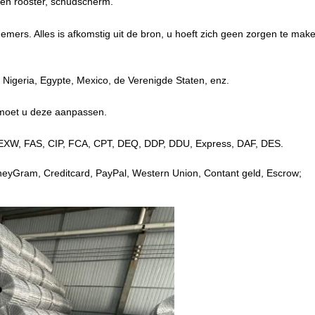
alen rooster, schudscherm.
nemers. Alles is afkomstig uit de bron, u hoeft zich geen zorgen te mak
Nigeria, Egypte, Mexico, de Verenigde Staten, enz.
an moet u deze aanpassen.
 EXW, FAS, CIP, FCA, CPT, DEQ,
DDP, DDU, Express, DAF, DES.
neyGram, Creditcard, PayPal, Western Union, Contant geld, Escrow;