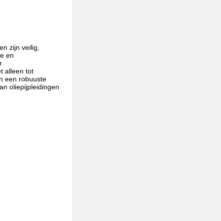
 zijn veilig,
le en
r
 alleen tot
en een robuuste
n oliepijpleidingen