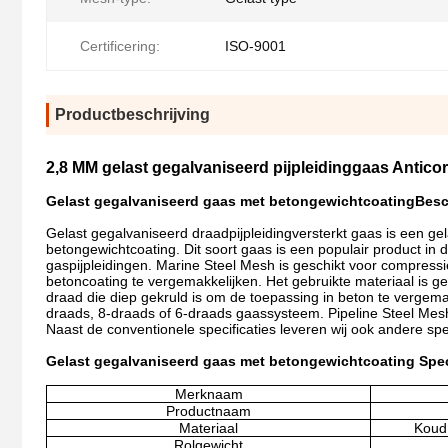
Certificering:
ISO-9001
Productbeschrijving
2,8 MM gelast gegalvaniseerd pijpleidinggaas Antic
Gelast gegalvaniseerd gaas met betongewichtcoating
Besc
Gelast gegalvaniseerd draadpijpleidingversterkt gaas is een gel
betongewichtcoating. Dit soort gaas is een populair product in 
gaspijpleidingen. Marine Steel Mesh is geschikt voor compress
betoncoating te vergemakkelijken. Het gebruikte materiaal is g
draad die diep gekruld is om de toepassing in beton te vergemak
draads, 8-draads of 6-draads gaassysteem. Pipeline Steel Mesh
Naast de conventionele specificaties leveren wij ook andere s
Gelast gegalvaniseerd gaas met betongewichtcoating
Spec
Merknaam
Productnaam
Materiaal
Koud
Rolgewicht