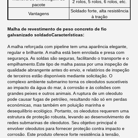
2 rolos, 5 rolos, 6 rolos, etc.
pacote
Soldado forte, alta resistência
Vantagens
à tração
Malha de revestimento de peso concreto de fio
galvanizado soldado
Características:
A malha reforçada com pipeline tem uma aparência elegante,
regular e brilhante. A malha está bem enrolada e presa com
segurança. As soldas são seguras, facilitando o transporte e o
empilhamento.
Este tipo de malha passa por uma inspeção de
qualidade abrangente antes do envio, e relatórios de inspeção
de terceiros estão disponíveis mediante solicitação. O
complexo ambiente submarino torna os oleodutos suscetíveis
ao impacto da água do mar, à corrosão e às colisões com
grandes peixes e outros animais. A ruptura de um oleoduto
pode causar fugas de petróleo, resultando não só em perdas
económicas, mas também em poluição marinha e
desequilíbrio ecológico. Portanto, os oleodutos requerem uma
estrutura de proteção robusta, levando ao desenvolvimento de
redes submarinas de oleodutos. Seu objetivo principal é
envolver oleodutos para fornecer proteção contra impacto e
corrosão. Este produto oferece forte resistência à tensão,