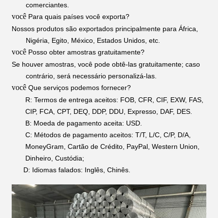
comerciantes.
você
Para quais países você exporta?
Nossos produtos são exportados principalmente para África,
Nigéria, Egito, México, Estados Unidos, etc.
você
Posso obter amostras gratuitamente?
Se houver amostras, você pode obtê-las gratuitamente; caso
contrário, será necessário personalizá-las.
você
Que serviços podemos fornecer?
R: Termos de entrega aceitos: FOB, CFR, CIF, EXW, FAS,
CIP, FCA, CPT, DEQ,
DDP, DDU, Expresso, DAF, DES.
B: Moeda de pagamento aceita: USD.
C: Métodos de pagamento aceitos: T/T, L/C, C/P, D/A,
MoneyGram, Cartão de Crédito, PayPal, Western Union,
Dinheiro, Custódia;
D: Idiomas falados: Inglês, Chinês.