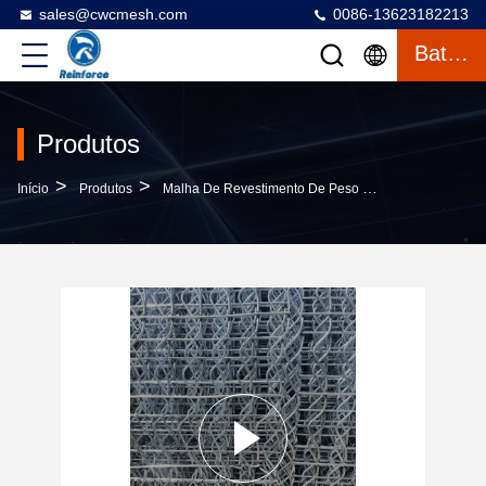
sales@cwcmesh.com
0086-13623182213
Bate-Papo
Produtos
>
>
>
Início
Produtos
Malha De Revestimento De Peso De Concreto
2.