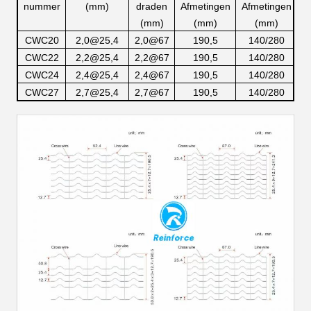
nummer
(mm)
draden
Afmetingen
Afmetingen
(mm)
(mm)
(mm)
CWC20
2,0@25,4
2,0@67
190,5
140/280
CWC22
2,2@25,4
2,2@67
190,5
140/280
CWC24
2,4@25,4
2,4@67
190,5
140/280
CWC27
2,7@25,4
2,7@67
190,5
140/280