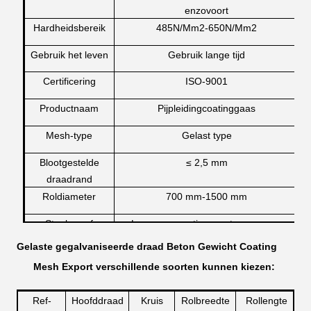
enzovoort
Hardheidsbereik
485N/Mm2-650N/Mm2
Gebruik het leven
Gebruik lange tijd
Certificering
ISO-9001
Productnaam
Pijpleidingcoatinggaas
Mesh-type
Gelast type
Blootgestelde
≤ 2,5 mm
draadrand
Roldiameter
700 mm-1500 mm
Steekproef
Lever een gratis monster om onze
productkwaliteit te bevestigen
Gelaste gegalvaniseerde draad Beton Gewicht Coating
Mesh Export verschillende soorten kunnen kiezen:
Ref-
Hoofddraad
Kruis
Rolbreedte
Rollengte