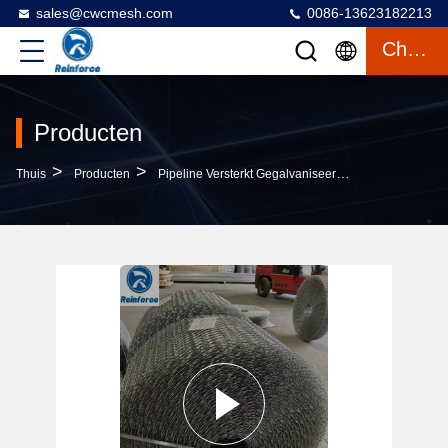
sales@cwcmesh.com
0086-13623182213
Chatten
Producten
>
>
>
Thuis
Producten
Pipeline Versterkt Gegalvaniseerd Stalen Gaas