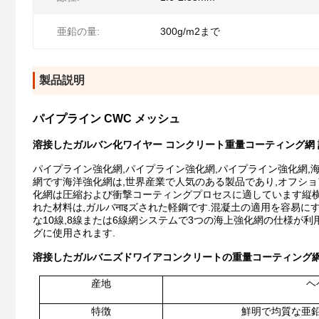
亜鉛の量:
300g/m2まで
製品説明
パイプライン CWC メッシュ
溶接したガルバン化ワイヤー コンクリート重量コーティング網
パイプライン強化網,パイプライン強化網,パイプライン強化網
網です海洋強化網は,世界産業で人気のある製品であり,オフシ
化網は圧縮および衝撃コーティングプロセスに適しています縦横
れた材料は,ガルバनाइズされた軽鋼です.混凝土の適用を容易
な10線,8線または6線網システムで3つの海上強化網の仕様が
グに使用されます.
溶接したガルバニズドワイアコンクリートの重量コーティング網
産地
ヘ
特徴
鮮明で均質な亜鉛