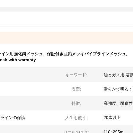
ライン用強化鋼メッシュ、保証付き亜鉛メッキパイプラインメッシュ
,
esh with warranty
キーワード:
油とガス用 溶
表面:
滑らかで明るく
特徴:
高強度、耐食性
プラインの保護
人生を使う:
20歳以上
ロールの長さ:
110~295m