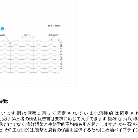
特徴:
い ます.網 は 緊密に 束っ て 固定 さ れ て い ます.溶接 線 は 固定 さ 
け,第三者の検査報告書は要求に応じて入手できます.複雑 な 海底 環境 
経済的損失だけでなく,海洋汚染と生態学的不均衡も引き起こします.だから石
た.その主な目的は,衝撃と腐食の保護を提供するために,石油パイプライ