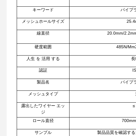
キーワード
パイプ
メッシュホールサイズ
25.
線直径
20.0mm/2.2m
硬度範囲
485N/Mm
人生 を 活用 する
長
認証
I
製品名
パイプ
メッシュタイプ
露出したワイヤー エッ
≤
ジ
ロール直径
700m
サンプル
製品品質を確認する