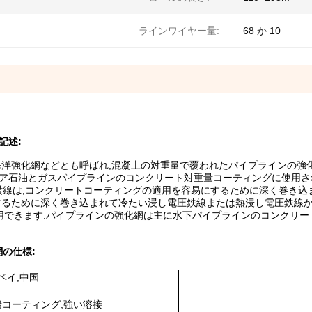
ラインワイヤー量:
68 か 10
記述:
,海洋強化網などとも呼ばれ,混凝土の対重量で覆われたパイプラインの強
ョア石油とガスパイプラインのコンクリート対重量コーティングに使用さ
線は,コンクリートコーティングの適用を容易にするために深く巻き込
にするために深く巻き込まれて冷たい浸し電圧鉄線または熱浸し電圧鉄線
利用できます.パイプラインの強化網は主に水下パイプラインのコンクリ
の仕様:
ベイ,中国
コーティング,強い溶接