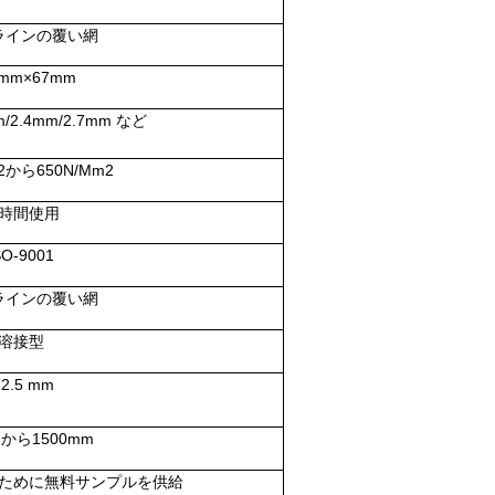
ラインの覆い網
4mm×67mm
m/2.4mm/2.7mm など
2から650N/Mm2
時間使用
SO-9001
ラインの覆い網
溶接型
 2.5 mm
mから1500mm
ために無料サンプルを供給