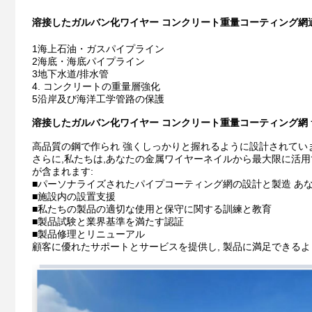
溶接したガルバン化ワイヤー コンクリート重量コーティング網
1海上石油・ガスパイプライン
2海底・海底パイプライン
3地下水道/排水管
4. コンクリートの重量層強化
5沿岸及び海洋工学管路の保護
溶接したガルバン化ワイヤー コンクリート重量コーティング網
高品質の鋼で作られ 強くしっかりと握れるように設計されてい
さらに,私たちは,あなたの金属ワイヤーネイルから最大限に活
が含まれます:
■
パーソナライズされたパイプコーティング網の設計と製造 あ
■
施設内の設置支援
■
私たちの製品の適切な使用と保守に関する訓練と教育
■
製品試験と業界基準を満たす認証
■
製品修理とリニューアル
顧客に優れたサポートとサービスを提供し, 製品に満足できるよ