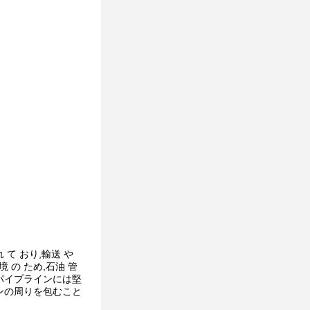
れ て おり,輸送 や
の ため,石油 管
油パイプラインには堅
ンの周りを包むこと