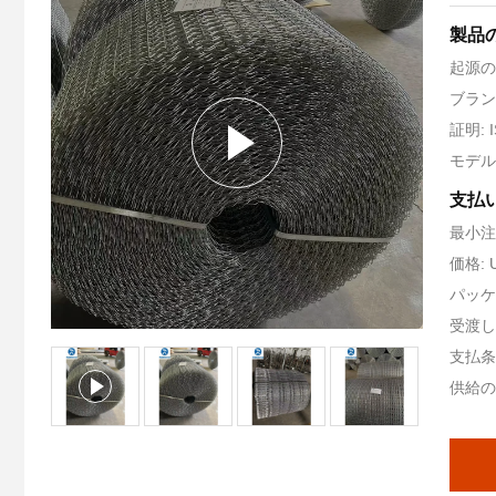
製品
起源の
ブランド
証明: I
モデル
支払
最小注
価格: U
パッケ
受渡し
支払条件
供給の