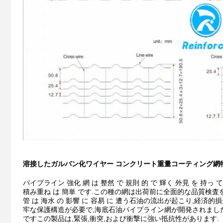
溶接したガルバン化ワイヤー コンクリート重量コーティング網
パイプライン 強化 網 は 整然 で 規則 的 で 輝く 外見 を 持っ て 
積み重ね は 簡単 です.
この種の網は出荷前に全面的な品質検査を受
管 は 海水 の 影響 に 容易 に 遭う石油の流出が起こり,
牢な保護構造が必要で,海底石油パイプライン網が開発されまし
ですこの製品は,緊張,衝突,および衝撃に強い抵抗性があります.