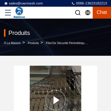
sales@cwcmesh.com
0086-13623182213
Chat
Produits
>
>
>
À La Maison
Produits
Filet De Sécurité Périmétrique
Filet De Séc