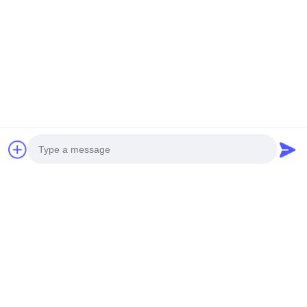
Envoyer
NOS PRODUITS
produits similaires
Photo
Video Call
Audio Call