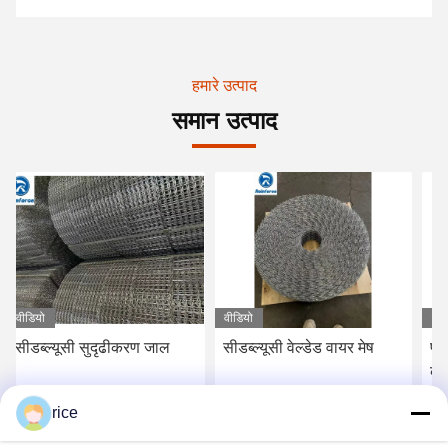
हमारे उत्पाद
समान उत्पाद
वीडियो
वीडियो
वीड
सीडब्ल्यूसी सुदृढीकरण जाल
सीडब्ल्यूसी वेल्डेड वायर मेष
पा
को
rice
सबसे अच्छी कीमत प्राप्त करें
सबसे अच्छी कीमत प्राप्त करें
स