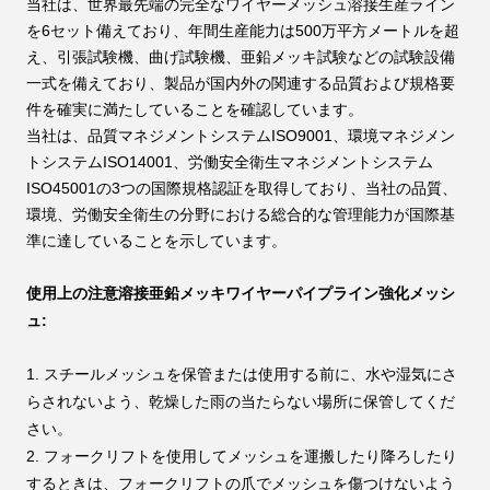
当社は、世界最先端の完全なワイヤーメッシュ溶接生産ライン
を6セット備えており、年間生産能力は500万平方メートルを超
え、引張試験機、曲げ試験機、亜鉛メッキ試験などの試験設備
一式を備えており、製品が国内外の関連する品質および規格要
件を確実に満たしていることを確認しています。
当社は、品質マネジメントシステムISO9001、環境マネジメン
トシステムISO14001、労働安全衛生マネジメントシステム
ISO45001の3つの国際規格認証を取得しており、当社の品質、
環境、労働安全衛生の分野における総合的な管理能力が国際基
準に達していることを示しています。
使用上の注意
溶接亜鉛メッキワイヤーパイプライン強化メッシ
ュ:
1. スチールメッシュを保管または使用する前に、水や湿気にさ
らされないよう、乾燥した雨の当たらない場所に保管してくだ
さい。
2. フォークリフトを使用してメッシュを運搬したり降ろしたり
するときは、フォークリフトの爪でメッシュを傷つけないよう