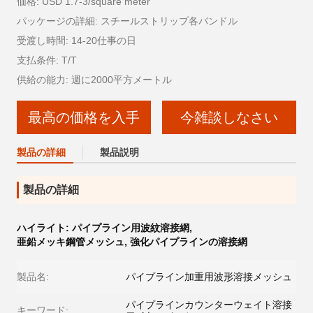
価格: USD 1.7-3/square meter
パッケージの詳細: スチールストリップ各バンドル
受渡し時間: 14-20仕事の日
支払条件: T/T
供給の能力: 週に2000平方メートル
最高の価格を入手
今雑談しなさい
製品の詳細
製品説明
製品の詳細
ハイライト:
パイプライン用波紋溶接網
,
亜鉛メッキ鋼管メッシュ
,
強化パイプラインの溶接網
製品名:
パイプライン加重用波形溶接メッシュ
パイプラインカウンターウェイト溶接
キーワード: