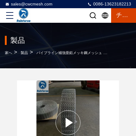
sales@cwcmesh.com
0086-13623182213
チャット
製品
>
>
>
家へ
製品
パイプライン補強亜鉛メッキ鋼メッシュ
パイプライン