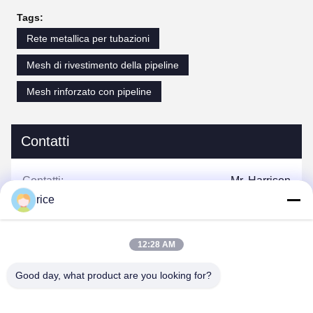
Tags:
Rete metallica per tubazioni
Mesh di rivestimento della pipeline
Mesh rinforzato con pipeline
Contatti
Contatti:
Mr. Harrison
rice
Tel:
0086-13623182213
Fax:
0086-318-7866320
12:28 AM
Good day, what product are you looking for?