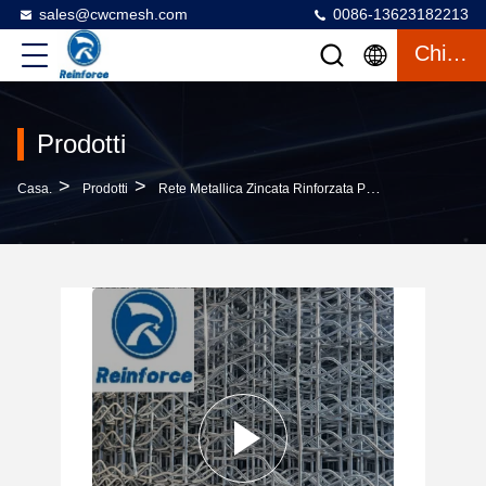
sales@cwcmesh.com
0086-13623182213
Chiacchierata
Prodotti
>
>
>
Casa.
Prodotti
Rete Metallica Zincata Rinforzata Per Tubazioni
Ma