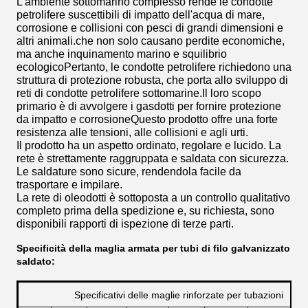
L'ambiente sottomarino complesso rende le condotte
petrolifere suscettibili di impatto dell'acqua di mare,
corrosione e collisioni con pesci di grandi dimensioni e
altri animali.che non solo causano perdite economiche,
ma anche inquinamento marino e squilibrio
ecologicoPertanto, le condotte petrolifere richiedono una
struttura di protezione robusta, che porta allo sviluppo di
reti di condotte petrolifere sottomarine.Il loro scopo
primario è di avvolgere i gasdotti per fornire protezione
da impatto e corrosioneQuesto prodotto offre una forte
resistenza alle tensioni, alle collisioni e agli urti.
Il prodotto ha un aspetto ordinato, regolare e lucido. La
rete è strettamente raggruppata e saldata con sicurezza.
Le saldature sono sicure, rendendola facile da
trasportare e impilare.
La rete di oleodotti è sottoposta a un controllo qualitativo
completo prima della spedizione e, su richiesta, sono
disponibili rapporti di ispezione di terze parti.
Specificità della maglia armata per tubi di filo galvanizzato
saldato:
Specificativi delle maglie rinforzate per tubazioni