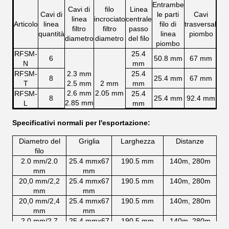
Entrambe
Cavi di
filo
Linea
Cavi di
le parti
Cavi
La
linea
incrociato
centrale
Articolo
linea
filo di
trasversali
filtro
filtro
passo
quantità
linea
piombo
m
diametro
diametro
del filo
piombo
RFSM-
25.4
6
50.8 mm
67 mm
19
N
mm
RFSM-
2.3 mm
25.4
8
25.4 mm
67 mm
19
T
2.5 mm
2 mm
mm
2.6 mm
2.05 mm
RFSM-
25.4
8
25.4 mm
92.4 mm
19
2.85 mm
L
mm
RFSM-
25.4
10
25.4 mm
67 mm
24
Specificativi normali per l'esportazione:
W
mm
Diametro del
Griglia
Larghezza
Distanze
filo
2.0 mm/2.0
25.4 mmx67
190.5 mm
140m, 280m
mm
mm
20,0 mm/2,2
25.4 mmx67
190.5 mm
140m, 280m
mm
mm
20,0 mm/2,4
25.4 mmx67
190.5 mm
140m, 280m
mm
mm
2.0 mm/2.7
25.4 mmx67
190.5 mm
140m, 280m