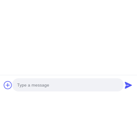
Ora chiacchieri
Scrivici
Invia
Photo
Video Call