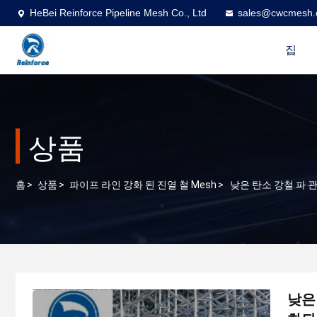
HeBei Reinforce Pipeline Mesh Co., Ltd
sales@cwcmesh
집
상품
홈
>
상품
>
파이프 라인 강화 된 진열 철 Mesh
>
낮은 탄소 강철 파 
낮은