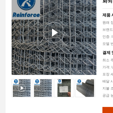
화되
제품 
원래 
브랜드 
인증: I
모델 번
결제 
최소 주
가격: U
포장 
배달 시
지불 조
공급 능