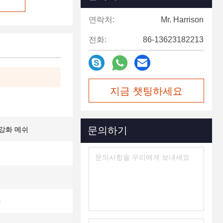
연락처:
Mr. Harrison
전화:
86-13623182213
지금 챗팅하세요
문의하기
 강화 메쉬
과