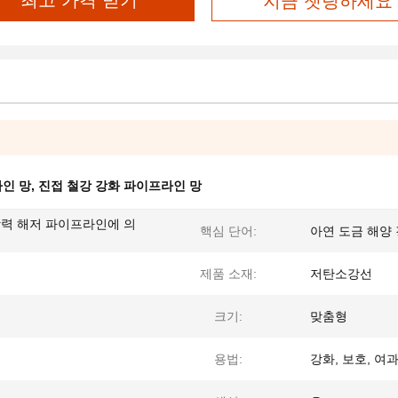
최고 가격 받기
지금 챗팅하세요
라인 망
,
진접 철강 강화 파이프라인 망
장력 해저 파이프라인에 의
핵심 단어:
아연 도금 해양
제품 소재:
저탄소강선
크기:
맞춤형
용법:
강화, 보호, 여