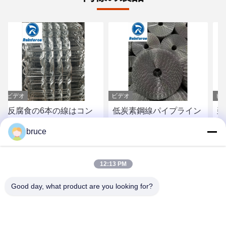
ビデオ
ビデオ
本の線はコン
低炭素鋼線パイプライン
亜鉛メッキパ
のパイプライン
強化メッシュ
ュ 埋設パイプ
bruce
補強される網を
化溶接メッシ
と合わせます
価格を入手
最高の価格を入手
最高の価格
12:13 PM
Good day, what product are you looking for?