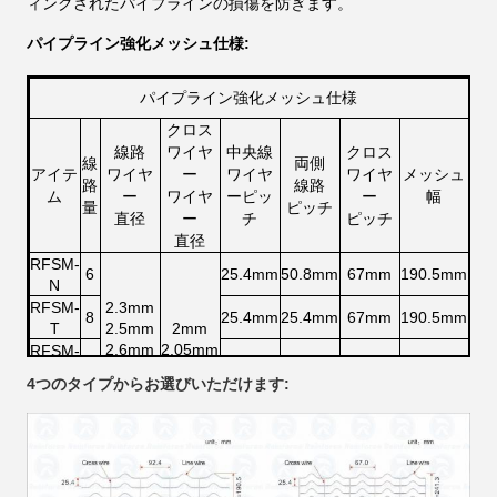
ィングされたパイプラインの損傷を防ぎます。
パイプライン強化メッシュ仕様:
パイプライン強化メッシュ仕様
クロス
線路
ワイヤ
中央線
クロス
線
両側
アイテ
ワイヤ
ー
ワイヤ
ワイヤ
メッシュ
路
線路
ム
ー
ワイヤ
ーピッ
ー
幅
量
ピッチ
直径
ー
チ
ピッチ
直径
RFSM-
6
25.4mm
50.8mm
67mm
190.5mm
N
RFSM-
2.3mm
8
25.4mm
25.4mm
67mm
190.5mm
T
2.5mm
2mm
2.6mm
2.05mm
RFSM-
8
25.4mm
25.4mm
92.4mm
190.5mm
2.85mm
L
4つのタイプからお選びいただけます:
RFSM-
10
25.4mm
25.4mm
67mm
241.3mm
W