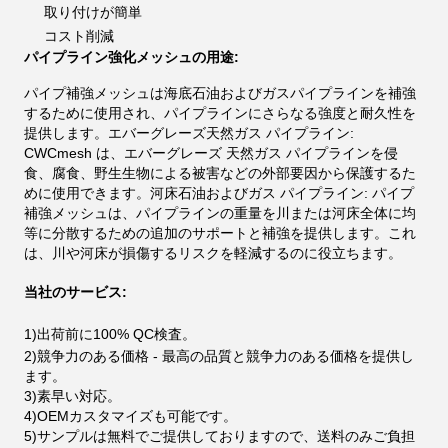
取り付けが簡単
コスト削減
パイプライン強化メッシュの用途:
パイプ補強メッシュは海底石油およびガスパイプラインを補強
するために使用され、パイプラインにさらなる強度と耐久性を
提供します。エバーグレーズ天然ガス パイプライン:
CWCmesh は、エバーグレーズ 天然ガス パイプラインを侵
食、腐食、野生生物による被害などの外部要因から保護するた
めに使用できます。河床石油およびガス パイプライン: パイプ
補強メッシュは、パイプラインの重量を川または河床全体に均
等に分散するための追加のサポートと補強を提供します。これ
は、川や河床が損傷するリスクを軽減するのに役立ちます。
当社のサービス:
1)
出荷前に100% QC検査。
2)
競争力のある価格 - 最高の品質と競争力のある価格を提供し
ます。
3)
素早い対応。
4)
OEMカスタマイズも可能です。
5)
サンプルは無料でご提供しておりますので、送料のみご負担