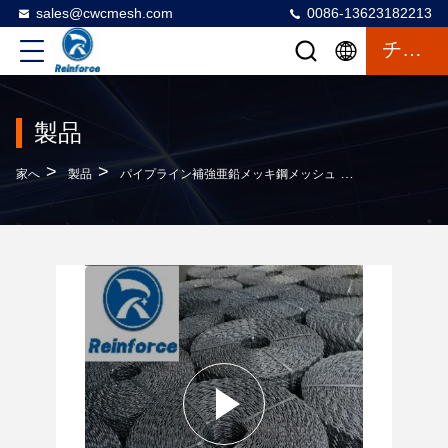
sales@cwcmesh.com
0086-13623182213
チャット
製品
>
>
>
家へ
製品
パイプライン補強亜鉛メッキ鋼メッシュ
経済的なパイ