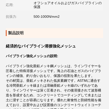
オフショアオイルおよびガスパイプラインの
応用:
保護
抗張力:
500-1000N/mm2
製品説明
経済的なパイプライン溶接強化メッシュ
パイプライン強化メッシュの説明:
パイプライン強化亜鉛メッキ鋼メッシュは、ラインワイヤーを
圧着した特殊溶接メッシュです。海上の石油とガスのパイプラ
インの補強、釣り合いおもり、保護の役割を果たします。
その材質は、亜鉛メッキされた低炭素鋼です。ASTMに適合す
る冷間亜鉛メッキ線または溶融亜鉛メッキ線のいずれかであ
り、ラインワイヤーは深く圧着され、その後溶接されて波形構
造を形成するため、コンクリートでコーティングして水または
土に浸すことが容易になります。優れた耐食性と防錆性能を備
えており、設置中および設置後のコンクリートウェイトコーテ