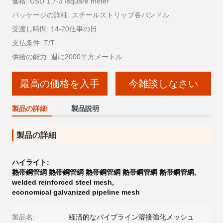
価格: USD 1.7-3 /square meter
パッケージの詳細: スチールストリップ各バンドル
受渡し時間: 14-20仕事の日
支払条件: T/T
供給の能力: 週に2000平方メートル
最高の価格を入手
今雑談しなさい
製品の詳細
製品説明
製品の詳細
ハイライト:
熱帯鋼管網 熱帯鋼管網 熱帯鋼管網 熱帯鋼管網 熱帯鋼管網
,
welded reinforced steel mesh
,
economical galvanized pipeline mesh
製品名:
経済的なパイプライン溶接強化メッシュ