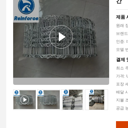
간
제품 
원래 
브랜드 
인증: I
모델 번
결제 
최소 주
가격: U
포장 
배달 시
지불 조
공급 능