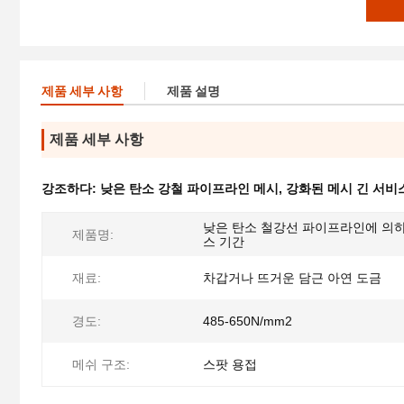
제품 세부 사항
제품 설명
제품 세부 사항
강조하다:
낮은 탄소 강철 파이프라인 메시
,
강화된 메시 긴 서비
낮은 탄소 철강선 파이프라인에 의하
제품명:
스 기간
재료:
차갑거나 뜨거운 담근 아연 도금
경도:
485-650N/mm2
메쉬 구조:
스팟 용접