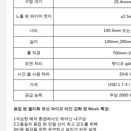
구멍 크기
25.4mm
노출 된 와이어 엣지
≤
2.5
너비
190.5mm 또
길이
140mm,280
롤 직경
700mm-
표면 처리
핫디프 galv
시간 을 사용 하라
20세
가격
USD 1.7-3
공급 능력
주당 2000
용접 된 젤리화 유선 파이프 라인 강화 된 Mesh 특징:
1극심한 해저 환경에서도 뛰어난 내구성
2고품질의 용접 된 진열 선이 최고 강도를 위해
3비용 절감을 위한 유연하고 설치가 쉬운 설계