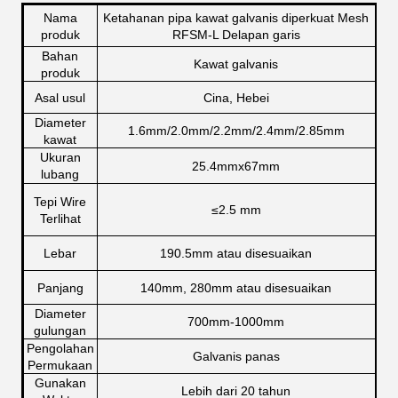
Nama
Ketahanan pipa kawat galvanis diperkuat Mesh
produk
RFSM-L Delapan garis
Bahan
Kawat galvanis
produk
Asal usul
Cina, Hebei
Diameter
1.6mm/2.0mm/2.2mm/2.4mm/2.85mm
kawat
Ukuran
25.4mmx67mm
lubang
Tepi Wire
≤
2.5 mm
Terlihat
Lebar
190.5mm atau disesuaikan
Panjang
140mm, 280mm atau disesuaikan
Diameter
700mm-1000mm
gulungan
Pengolahan
Galvanis panas
Permukaan
Gunakan
Lebih dari 20 tahun