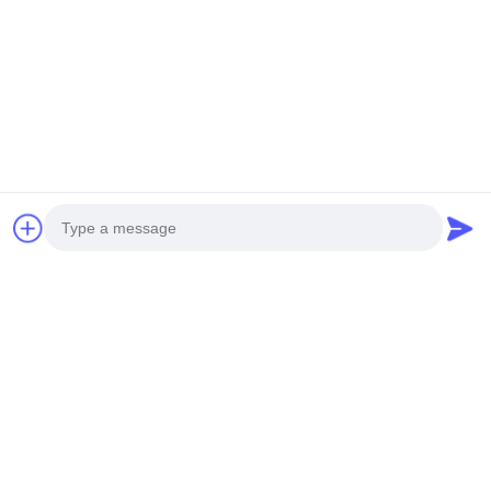
Photo
Tags:
Video Call
Jaring Penguat Saluran Pipa
jaring penguat pipa
Audio Call
Mesh kawat penguatan pipa