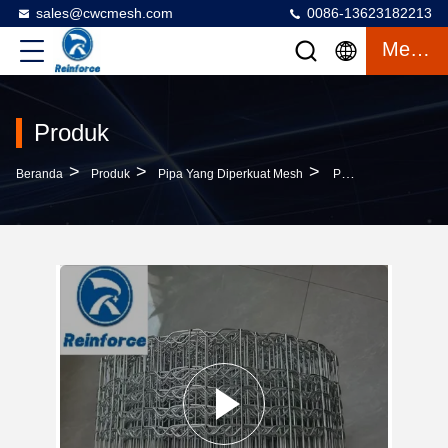
sales@cwcmesh.com
0086-13623182213
Mengobrol
Produk
>
>
>
Beranda
Produk
Pipa Yang Diperkuat Mesh
Pipa Kawat Baja Karbon Rendah Reinforced Mesh Umur Panjang