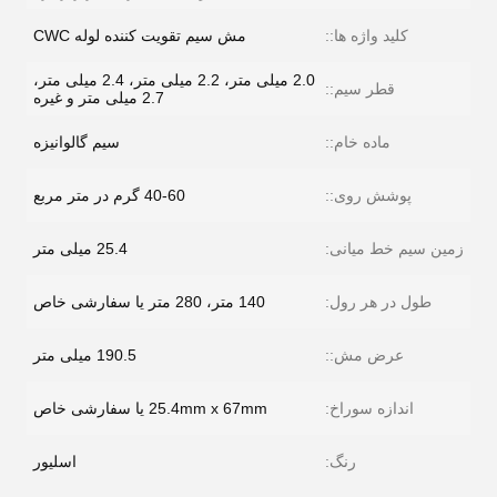
کلید واژه ها::
مش سیم تقویت کننده لوله CWC
2.0 میلی متر، 2.2 میلی متر، 2.4 میلی متر،
قطر سیم::
2.7 میلی متر و غیره
ماده خام::
سیم گالوانیزه
پوشش روی::
40-60 گرم در متر مربع
زمین سیم خط میانی:
25.4 میلی متر
طول در هر رول:
140 متر، 280 متر یا سفارشی خاص
عرض مش::
190.5 میلی متر
اندازه سوراخ:
25.4mm x 67mm یا سفارشی خاص
رنگ:
اسلیور