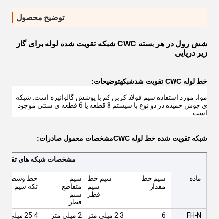
توضیح محصول
شش رول در هر بسته CWC شبکه تقویت شده لوله برای گاز
زیر دریایی
خط لوله CWC تقویت شد
شبکه
توضیحات:
مواد مورد استفاده سیم فولاد کربن کم با پوشش گالوانیزه است. شبکه 
ی جوش خمیده در دو نوع با سیستم 8 قطعه یا 6 قطعه ی سنتی موجود 
است.
شبکه تقویت شده خط لوله CWC
مشخصات معمول صادرات:
مشخصات شبکه های تقویت 
ماده
سیم خط
سیم خط
سیم
خط وسط
مقدار
سیم
متقاطع
تکه سیم
قطر
سیم
قطر
FH-N
6
2.3 میلی متر
2 میلی متر
25.4 میلی متر