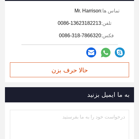
تماس ها:
Mr. Harrison
تلفن:
0086-13623182213
فکس:
0086-318-7866320
حالا حرف بزن
به ما ایمیل بزنید