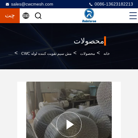
sales@cwcmesh.com
0086-13623182213
چت
محصولات
>
>
>
خانه
محصولات
مش سیم تقویت کننده لوله CWC
شش رول در