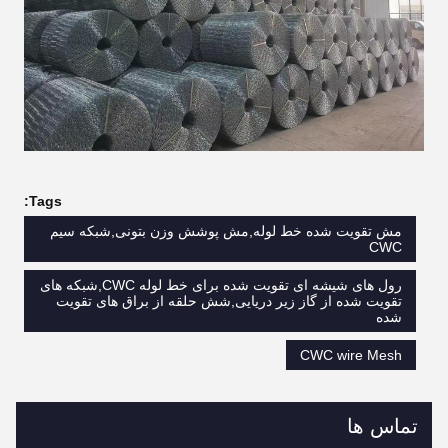
Tags:
مش تقویت شده خط لوله,مش پوشش وزن بتونی,شبکه سیم
CWC
رول های شیشه ای تقویت شده برای خط لوله CWC,شبکه های
تقویت شده از گاز زیر دریایی,شش حلقه از براق های تقویت
شده
CWC wire Mesh
تماس ها