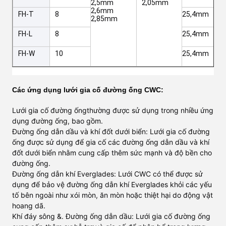
2,5mm
2,05mm
2,6mm
FH-T
8
25,4mm
2,85mm
FH-L
8
25,4mm
FH-W
10
25,4mm
Các ứng dụng lưới gia cố đường ống CWC:
Lưới gia cố đường ống
thường được sử dụng trong nhiều ứng
dụng đường ống, bao gồm.
Đường ống dẫn dầu và khí đốt dưới biển: Lưới gia cố đường
ống được sử dụng để gia cố các đường ống dẫn dầu và khí
đốt dưới biển nhằm cung cấp thêm sức mạnh và độ bền cho
đường ống.
Đường ống dẫn khí Everglades
: Lưới CWC có thể được sử
dụng để bảo vệ đường ống dẫn khí Everglades khỏi các yếu
tố bên ngoài như xói mòn, ăn mòn hoặc thiệt hại do động vật
hoang dã.
Khí đáy sông &. Đường ống dẫn dầu
: Lưới gia cố đường ống