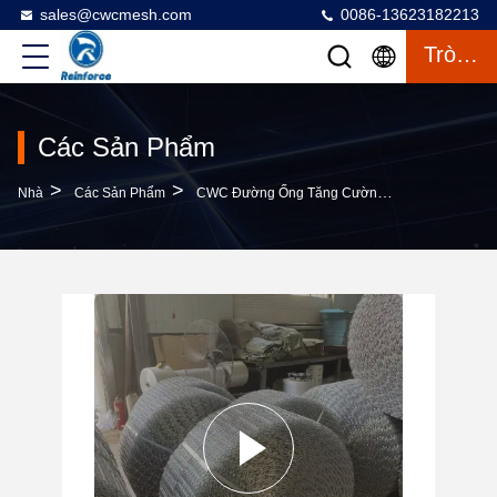
sales@cwcmesh.com
0086-13623182213
Trò Chuyện
Các Sản Phẩm
>
>
>
Nhà
Các Sản Phẩm
CWC Đường Ống Tăng Cường Lưới
Sáu Cu