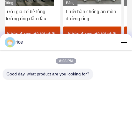
Băng
Băng
Bă
hình
hình
hì
Lưới gia cố bê tông
Lưới hàn chống ăn mòn
Lư
đường ống dẫn dầu
đường ống
bê
ngầm
mạ
ng
Nhận được giá tốt nhất
Nhận được giá tốt nhất
N
rice
8:08 PM
Good day, what product are you looking for?
HEBEI REINFORCE PIPELINE MESH CO.,
LTD
sales@cwcmesh.com
0086-13623182213
Số 6, Khu công nghiệp RuiLian B, Đường ShuGuang East,