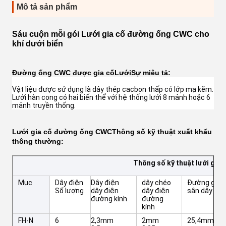
Mô tả sản phẩm
Sáu cuộn mỗi gói Lưới gia cố đường ống CWC cho
khí dưới biển
Đường ống CWC được gia cố
Lưới
Sự miêu tả:
Vật liệu được sử dụng là dây thép cacbon thấp có lớp mạ kẽm. 
Lưới hàn cong có hai biến thể với hệ thống lưới 8 mảnh hoặc 6 
mảnh truyền thống.
Lưới gia cố đường ống CWC
Thông số kỹ thuật xuất khẩu
thông thường:
Thông số kỹ thuật lưới gia
Mục
Dây điện
Dây điện
dây chéo
Đường giữa
Số lượng
dây điện
dây điện
sân dây
đường kính
đường
kính
FH-N
6
2,3mm
2mm
25,4mm