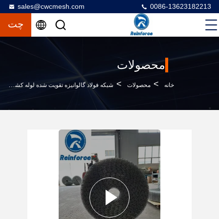
sales@cwcmesh.com
0086-13623182213
چت
محصولات
>
>
>
خانه
محصولات
شبکه فولاد گالوانیزه تقویت شده لوله کشی