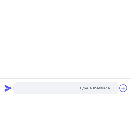
Tags:
شبکه فولادی لوله,مش پوشش خط لوله,مش تقویت شده خط
لوله
شبکه لوله گالوانیزه برای لوله های دفن شده
شبکه فولادی مصالحه شده تقویت شده
تماس ها
تماس ها:
Mr. Harrison
تلفن:
0086-13623182213
فکس:
0086-318-7866320
Photo