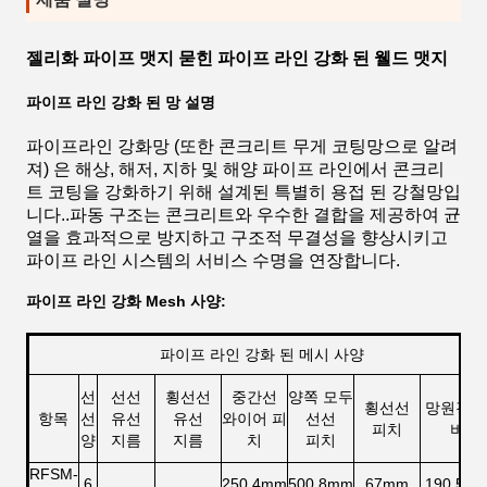
젤리화 파이프 맷지 묻힌 파이프 라인 강화 된 웰드 맷지
파이프 라인 강화 된 망 설명
파이프라인 강화망 (또한 콘크리트 무게 코팅망으로 알려
져) 은 해상, 해저, 지하 및 해양 파이프 라인에서 콘크리
트 코팅을 강화하기 위해 설계된 특별히 용접 된 강철망입
니다..파동 구조는 콘크리트와 우수한 결합을 제공하여 균
열을 효과적으로 방지하고 구조적 무결성을 향상시키고
파이프 라인 시스템의 서비스 수명을 연장합니다.
파이프 라인 강화 Mesh 사양:
파이프 라인 강화 된 메시 사양
선
선선
횡선선
중간선
양쪽 모두
횡선선
망원경 
항목
선
유선
유선
와이어 피
선선
피치
비
양
지름
지름
치
피치
RFSM-
6
250.4mm
500.8mm
67mm
190.5m