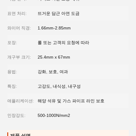
표면 처리:
뜨거운 담근 아연 도금
와이어 직경:
1.66mm-2.85mm
포장:
롤 또는 고객의 요청에 따라
개구부 크기:
25.4mm x 67mm
용법:
강화, 보호, 여과
특징:
고강도, 내식성, 내구성
애플리케이션:
해양 석유 및 가스 파이프 라인 보호
인장강도:
500-1000N/mm2
제품 설명