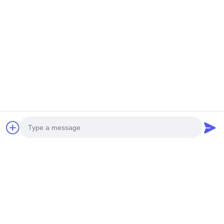
Tags:
파이프 라인 철망
파이프 라인 코팅 메쉬
파이프 라인 강화 메쉬
연락처
연락처:
Mr. Harrison
전화:
0086-13623182213
팩스:
0086-318-7866320
Photo
지금 챗팅하세요
Video Call