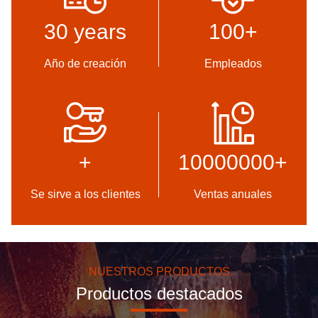
30 years
100
+
Año de creación
Empleados
Alta Calidad
Desarrollo
Sello de Confianza,
Equipo interno de diseño
Verificación de Crédito, RoSH
profesional y taller de
+
10000000
+
y Evaluación de la Capacidad
maquinaria avanzada.
del Proveedor. La empresa
Podemos cooperar para
cuenta con un estricto
desarrollar los productos que
Se sirve a los clientes
Ventas anuales
sistema de control de calidad
necesita.
y un laboratorio de pruebas
profesional.
NUESTROS PRODUCTOS
Productos destacados