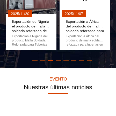
Revestimiento de zinc CWC malla reforzada de 2.2 MM malla de
Cable galvanizado CWC de tubería de malla reforzada en rollos
2025/11/20
2025/11/07
Malla reforzada para tubería CWC soldada de 2.2 MM, 140 m, l
Exportación de Nigeria
Exportación a África
el producto de malla
del producto de malla
Revista de revestimiento de tuberías ISO 9001 con malla ref
soldada reforzada de
soldada reforzada para
Malla de revestimiento de peso de concreto soldado por punto
tuberías 2*40'HQ
tuberías en contenedor
Exportación a Nigeria del
Exportación a África del
Container
de 18*40'HQ
producto Malla Soldada
producto de malla soldada
Malla soldada para tubería galvanizada/malla de revestimiento
Reforzada para Tuberías
reforzada para tuberías en
2*Contenedor HQ de 40'
18 contenedores de 40'HQ
Ocho líneas de malla reforzada para tuberías submarinas 4
2025-11-18 Exportación a
2025-11-06 Exportación a
Nigeria del producto Malla
África del producto de
Malla de alambre soldado reforzada para tuberías Q 235 de die
Soldada Reforzada para
malla soldada reforzada
Tuberías 2*Contenedor
para tuberías en 18
HQ de 40' Somos una
contenedores de 40'HQ
fábrica profesional de
Somos una fábrica
Malla Soldada Reforzada
profesional de productos
EVENTO
para Tuberías. Por lo tanto,
de malla soldada
Nuestras últimas noticias
podemos ...
reforzada para tuberías...