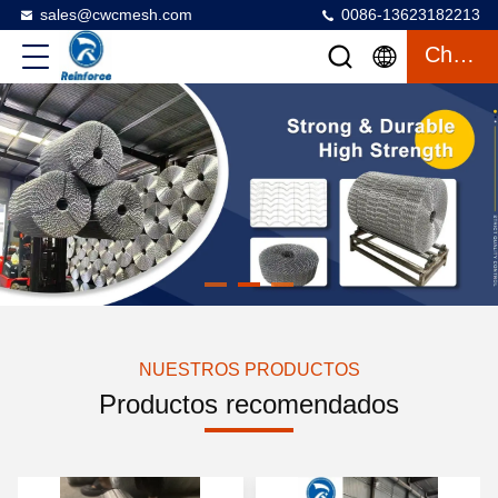
sales@cwcmesh.com
0086-13623182213
Charlar
NUESTROS PRODUCTOS
Productos recomendados