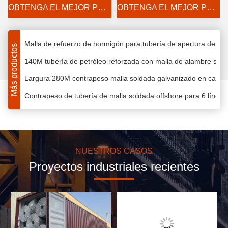
OBTENGA EL MEJOR PRECIO
OBTENGA EL MEJOR PRECIO
carbono
Ocho líneas de malla reforzada para tuberías submarinas 4
Malla de alambre soldado reforzada para tuberías Q 235 de die
Malla de refuerzo de hormigón para tubería de apertura de 2
Más productos
140M tubería de petróleo reforzada con malla de alambre sold
Largura 280M contrapeso malla soldada galvanizado en calie
Contrapeso de tubería de malla soldada offshore para 6 líneas,
Envasado en caliente 2,0 mm de malla de alambre galvanizado
Malla reforzada para tuberías CWC de larga duración, alambre
Malla de alambre soldado CWC 2.0mm de alta flexibilidad para
NUESTROS CASOS
140m 280m Concreto de revestimiento de la malla de peso seis
Proyectos industriales recientes
Cables galvanizados en caliente CWC tubería Reforzada de ma
Malla de alambre galvanizado soldado Silver 8Lines CWC Refor
10 líneas de alambre galvanizado CWC tubería de malla refor
10 líneas soldadas galvanizadas CWC malla de alambre tubería 