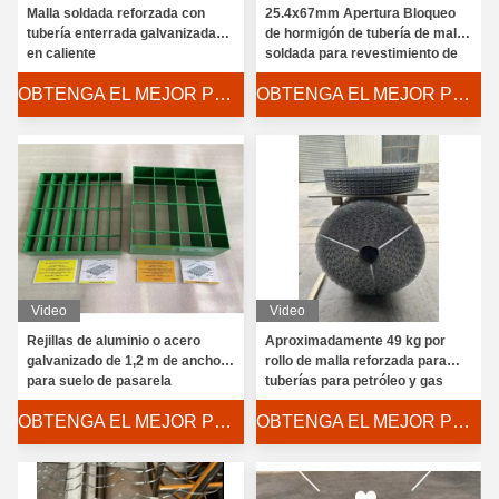
Malla soldada reforzada con
25.4x67mm Apertura Bloqueo
tubería enterrada galvanizada
de hormigón de tubería de malla
en caliente
soldada para revestimiento de
peso de tubería
OBTENGA EL MEJOR PRECIO
OBTENGA EL MEJOR PRECIO
Video
Video
Rejillas de aluminio o acero
Aproximadamente 49 kg por
galvanizado de 1,2 m de ancho
rollo de malla reforzada para
para suelo de pasarela
tuberías para petróleo y gas
OBTENGA EL MEJOR PRECIO
OBTENGA EL MEJOR PRECIO