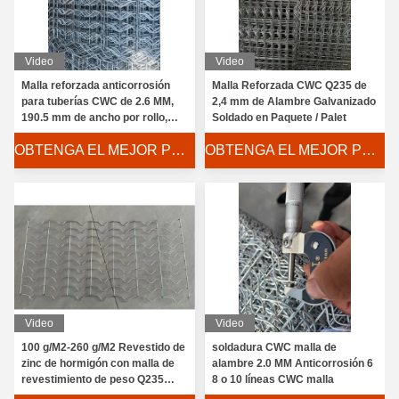
Video
Video
Malla reforzada anticorrosión
Malla Reforzada CWC Q235 de
para tuberías CWC de 2.6 MM,
2,4 mm de Alambre Galvanizado
190.5 mm de ancho por rollo,
Soldado en Paquete / Palet
PARA ingeniería hidráulica
OBTENGA EL MEJOR PRECIO
OBTENGA EL MEJOR PRECIO
Revestimiento de zinc CWC malla reforzada de 2.2 MM malla de
Cable galvanizado CWC de tubería de malla reforzada en rollos
Malla reforzada para tubería CWC soldada de 2.2 MM, 140 m, l
Video
Video
Revista de revestimiento de tuberías ISO 9001 con malla ref
100 g/M2-260 g/M2 Revestido de
soldadura CWC malla de
zinc de hormigón con malla de
alambre 2.0 MM Anticorrosión 6
Malla de revestimiento de peso de concreto soldado por punto
revestimiento de peso Q235
8 o 10 líneas CWC malla
Malla soldada para tubería galvanizada/malla de revestimiento
alambre de acero de bajo