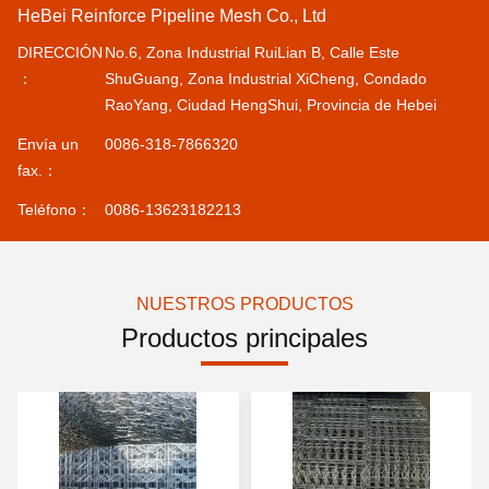
HeBei Reinforce Pipeline Mesh Co., Ltd
DIRECCIÓN
No.6, Zona Industrial RuiLian B, Calle Este
：
ShuGuang, Zona Industrial XiCheng, Condado
RaoYang, Ciudad HengShui, Provincia de Hebei
Envía un
0086-318-7866320
fax.：
Teléfono：
0086-13623182213
NUESTROS PRODUCTOS
Productos principales