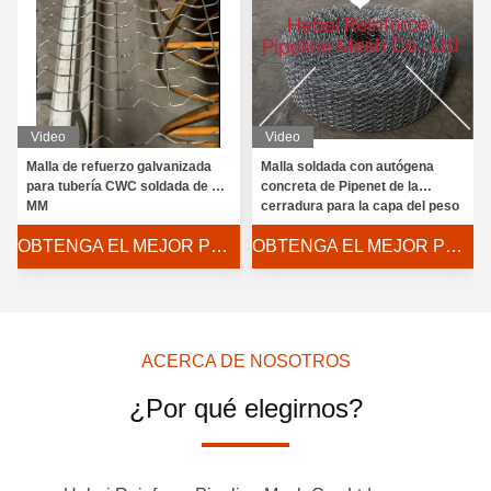
Video
Video
Malla de refuerzo galvanizada
Malla soldada con autógena
para tubería CWC soldada de 2.4
concreta de Pipenet de la
MM
cerradura para la capa del peso
de la tubería
OBTENGA EL MEJOR PRECIO
OBTENGA EL MEJOR PRECIO
ACERCA DE NOSOTROS
¿Por qué elegirnos?