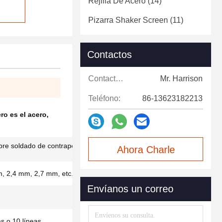
Rejilla De Acero
(14)
Pizarra Shaker Screen
(11)
Contactos
Contactos:
Mr. Harrison
Teléfono:
86-13623182213
ero es el acero
,
bre soldado de contrapeso para tuberías en
Ahora Charle
, 2,4 mm, 2,7 mm, etc.
Envíanos un correo
as o 10 líneas