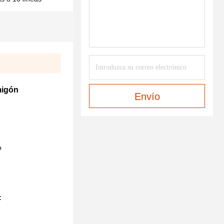
migón
Envío
o
: