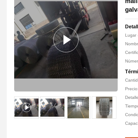
mall
galv
Detal
Lugar 
Nombr
Certif
Númer
Térmi
Canti
Precio
Detall
Tiempo
Condic
Capaci