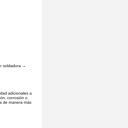
or soldadura →
idad adicionales a
ión, corrosión o
ería de manera más