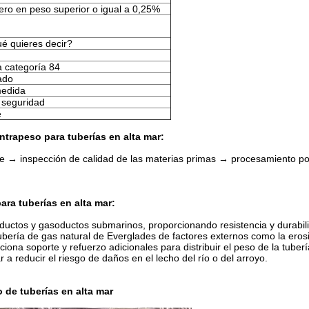
ero en peso superior o igual a 0,25%
 quieres decir?
a categoría 84
ado
edida
 seguridad
e
trapeso para tuberías en alta mar:
te → inspección de calidad de las materias primas → procesamiento p
ra tuberías en alta mar:
eoductos y gasoductos submarinos, proporcionando resistencia y durabil
tubería de gas natural de Everglades de factores externos como la eros
rciona soporte y refuerzo adicionales para distribuir el peso de la tub
 a reducir el riesgo de daños en el lecho del río o del arroyo.
de tuberías en alta mar