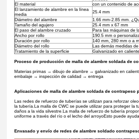
El material
con un contenido de ac
El lanzamiento de alambre en la línea
25.4 mm
media
Diámetro del alambre
1.66 mm-2.85 mm. ¿Qué
Tamaño del agujero
25.4 mm x 67 mm
El paso del alambre cruzado
Para las máquinas de l
Ancho por rollo
190.5 mm o personaliz
Duración por rollo
140 mm, 280 mm o a m
Diámetro del rollo
Las demás medidas de
Tratamiento de la superficie
Galvanizado en calient
Proceso de producción de malla de alambre soldada de con
Materias primas → dibujo de alambre → galvanizado en calien
embalaje → inspección de calidad → entrega
Aplicaciones de malla de alambre soldada de contrapeso pa
Las redes de refuerzo de tuberías se utilizan para reforzar ol
la tubería.La malla de CWC se puede utilizar para proteger la 
daños a la vida silvestre.La malla de refuerzo de tubería propo
uniforme a través del río o el lecho del arroyoEsto puede ayudar
Envasado y envío de redes de alambre soldado contrapeso 