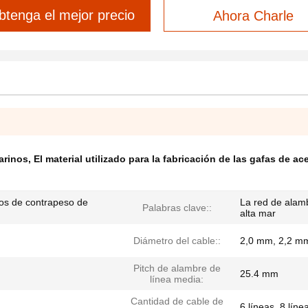
btenga el mejor precio
Ahora Charle
arinos
,
El material utilizado para la fabricación de las gafas de ac
os de contrapeso de
La red de alam
Palabras clave::
alta mar
Diámetro del cable::
2,0 mm, 2,2 mm
Pitch de alambre de
25.4 mm
línea media:
Cantidad de cable de
6 líneas, 8 líne