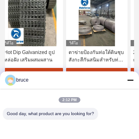
วิดีโอ
วิดีโอ
d ถูป
ตาข่ายป้องกันท่อใต้ดินชุบ
2.0-2.7mm กว้างสาย
ผสาน
สังกะสีกันสนิมสำหรับท่อ
ความแข็งแรงสูง weld
ฝังป้องกันการกระแทก
เสริม Mesh สําหรับ
โครงการท่อ
ี่สุด
หา ราคา ที่ ดี ที่สุด
หา ราคา ที่ ดี ที่สุด
bruce
2:12 PM
Good day, what product are you looking for?
HEBEI REINFORCE PIPELINE MESH CO.,
LTD