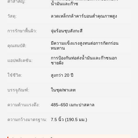
คำสำคัญ:
น้ำมันและก๊าซ
วัสดุ:
ลวดเหล็กกล้าคาร์บอนต่ำคุณภาพสูง
การรักษาพื้นผิว:
จุ่มร้อนชุบสังกะสี
มีความแข็งแรงสูงทนต่อการกัดกร่อน
คุณสมบัติ:
ทนทาน
การป้องกันท่อส่งน้ำมันและก๊าซนอก
แอปพลิเคชัน:
ชายฝั่ง
ใช้ชีวิต:
สูงกว่า 20 ปี
บรรจุุภัณฑ์:
ในชุด/พาเลท
ความต้านแรงดึง:
485–650 เมกะปาสคาล
ความกว้างมาตรฐาน:
7.5 นิ้ว (190.5 มม.)