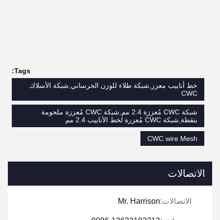
Tags:
خط أنابيب معزز,شبكة طلاء للوزن الخرساني,شبكة الأسلاك
CWC
شبكة CWC مُعززة 2.4 مم,شبكة CWC مُعززة ملحومة
بنقطة,شبكة CWC مُعززة لخط الأنابيب 2.4 مم
CWC wire Mesh
الاتصالات
الاتصالات:
Mr. Harrison