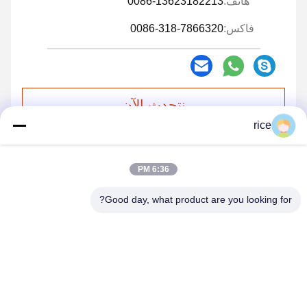
هاتف:
0086-13623182213
فاكس:
0086-318-7866320
نتحدث الآن
rice
أرسل لنا
6:36 PM
Good day, what product are you looking for?