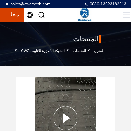
sales@cwcmesh.com
0086-13623182213
محادثة
المنتجات
>
>
>
المنزل
المنتجات
الشبكة المُعززة للأنابيب CWC
شبكة CWC مُعززة ملحومة بنقطة 2.4 مم ISO 9001 شبكة طلاء خط الأنابيب