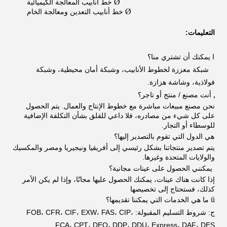
Ø
خط أنابيب المعالجة الكيميائية
Ø
خط أنابيب التعدين ومعالجة الخام
التعليمات:
ماذا يمكنك أن تشتري منا؟
شبكة معززة لخطوط الأنابيب، وشبكة أمان محيطية، وشبكة
فولاذية، وشاشة هزازة.
هل أنت مصنع / منتج أو تاجر؟
نحن مصنع مبيعات مباشرة مع خطوط الإنتاج والعمال. يتم الحصول
على كل شيء من مصادره، فلا داعي للقلق بشأن التكلفة الإضافية
للوسطاء أو التجار.
ما هي الدول التي تقوم بالتصدير إليها؟
يتم تصدير منتجاتنا بشكل رئيسي إلى أفريقيا ونيجيريا ومصر والمكسيك
والولايات المتحدة وغيرها.
هل يمكنني الحصول على عينات مجانية؟
إذا كانت هناك عينات، يمكنك الحصول عليها مجانًا، وإذا لم يكن الأمر
كذلك، فستحتاج إلى تخصيصها
ü
ما هي الخدمات التي يمكننا تقديمها؟
ج: شروط التسليم المقبولة: FOB، CFR، CIF، EXW، FAS، CIP،
FCA، CPT، DEQ، DDP، DDU، Express، DAF، DES.