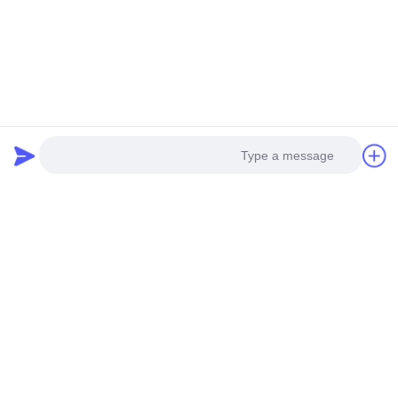
إرسال
منتجاتنا
منتجات مماثلة
Photo
Video Call
Audio Call