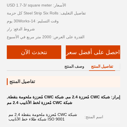
الأسعار: USD 1.7-3/ square meter
تفاصيل التغليف: Steel Strip Six Rolls كل حزمة
وقت التسليم: 14-30Works يوم
شروط الدفع: ر/ر
القدرة على العرض: 2000 متر مربع في الأسبوع
احصل على أفضل سعر
نتحدث الآن
تفاصيل المنتج
وصف المنتج
تفاصيل المنتج
إبراز:
شبكة CWC مُعززة 2.4 مم
,
شبكة CWC مُعززة ملحومة بنقطة
,
شبكة CWC مُعززة لخط الأنابيب 2.4 مم
شبكة CWC مُعززة ملحومة بنقطة 2.4 مم
اسم المنتج:
ISO 9001 شبكة طلاء خط الأنابيب