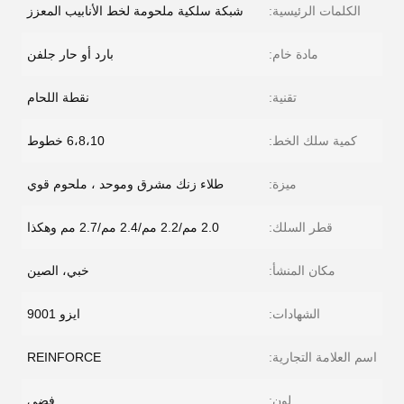
الكلمات الرئيسية:
شبكة سلكية ملحومة لخط الأنابيب المعزز
مادة خام:
بارد أو حار جلفن
تقنية:
نقطة اللحام
كمية سلك الخط:
6،8،10 خطوط
ميزة:
طلاء زنك مشرق وموحد ، ملحوم قوي
قطر السلك:
2.0 مم/2.2 مم/2.4 مم/2.7 مم وهكذا
مكان المنشأ:
خبي، الصين
الشهادات:
ايزو 9001
اسم العلامة التجارية:
REINFORCE
لون:
فضي