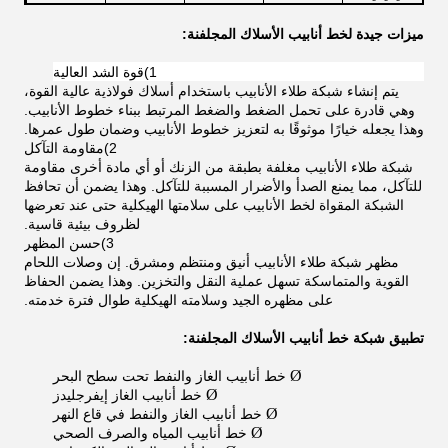
ميزات جيدة لخط أنابيب الأسلاك المجلفنة:
1)
قوة الشد العالية
يتم إنشاء شبكة طلاء الأنابيب باستخدام أسلاك فولاذية عالية القوة،
وهي قادرة على تحمل الضغط والضغط المرتبط ببناء خطوط الأنابيب.
وهذا يجعله خيارًا موثوقًا به لتعزيز خطوط الأنابيب وضمان طول عمرها.
2)
مقاومة التآكل
شبكة طلاء الأنابيب مغلفة بطبقة من الزنك أو أي مادة أخرى مقاومة
للتآكل، مما يمنع الصدأ والأضرار المسببة للتآكل. وهذا يضمن أن تحافظ
الشبكة المقواة لخط الأنابيب على سلامتها الهيكلية حتى عند تعرضها
لظروف بيئية قاسية.
3)
حسن المظهر
مظهر شبكة طلاء الأنابيب أنيق ومنتظم ومشرق. إن وصلات اللحام
القوية والمتماسكة تسهل عملية النقل والتخزين. وهذا يضمن الحفاظ
على مظهره الجيد وسلامته الهيكلية طوال فترة خدمته.
تطبيق شبكة خط أنابيب الأسلاك المجلفنة:
Ø
خط أنابيب الغاز والنفط تحت سطح البحر
Ø
خط أنابيب الغاز إيفرجليدز
Ø
خط أنابيب الغاز والنفط في قاع النهر
Ø
خط أنابيب المياه والصرف الصحي