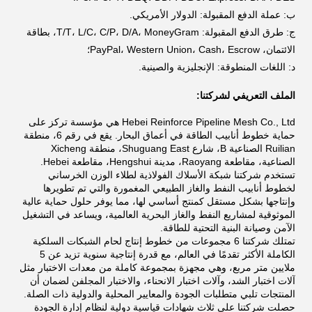
ب: عملة الدفع المقبولة: الدولار الأمريكي.
ج: طرق الدفع المقبولة: T/T، L/C، C/P، D/A، MoneyGram، بطاقة
الائتمان، PayPal، Western Union، Cash، Escrow؛
د: اللغات المنطوقة: الإنجليزية والصينية.
الملف التعريفي لشركتنا:
Hebei Reinforce Pipeline Mesh Co., Ltd هي مؤسسة تركز على
حماية خطوط أنابيب الطاقة في أعماق البحار. يقع في رقم 6، منطقة
Ruilian الصناعية B، شارع Shuguang East، منطقة Xicheng
الصناعية، مقاطعة Raoyang، مدينة Hengshui، مقاطعة Hebei.
تستخدم شركتنا شبكة الأسلاك الفولاذية لطلاء الوزن الخرساني
لخطوط أنابيب النفط والغاز الطبيعي المغمورة والتي تم تطويرها
وإنتاجها بشكل مستقل كمنتج أساسي لها، مما يوفر حلول حماية عالية
الموثوقية لمشاريع النفط والغاز البحرية العالمية، ويساعد في التشغيل
الآمن وصيانة البنية التحتية للطاقة.
تمتلك شركتنا 6 مجموعات من خطوط إنتاج لحام الشبكات السلكية
الكاملة الأكثر تقدمًا في العالم، مع قدرة إنتاجية سنوية تزيد عن 5
ملايين متر مربع، وهي مجهزة بمجموعة كاملة من معدات الاختبار مثل
آلات اختبار الشد، وآلات اختبار الانحناء، والاختبار المجلفن لضمان أن
المنتجات تلبي متطلبات الجودة والمعايير المحلية والدولية ذات الصلة.
حصلت شركتنا على ثلاث شهادات قياسية دولية لنظام إدارة الجودة