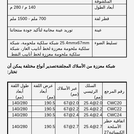
المكشوفة
أبعاد الطول
140 م / 280 م
قطر لفة
700 ملم - 1500 ملم
عينة
توريد عينة مجانية لتأكيد جودة منتجاتنا
تسليط الضوء
25.4mmx67mm شبكة سلكية ملحومة، شبكة
سلكية ملحومة معززة لخط أنابيب الغاز، شبكة
سلكية ملحومة معززة لخط أنابيب النفط.
شبكة معززة من الأسلاك المجلفنة
تصدير أنواع مختلفة يمكن أن
تختار:
السلك
عرض اللفة
طول اللفة
عبر الأسلاك
رقم المرجع
الرئيسي
أبعاد
أبعاد
(مم)
(مم)
(مم)
(مم)
140/280
190.5
2.0@67
2.0@25.4
CWC20
140/280
190.5
2.2@67
2.2@25.4
CWC22
140/280
190.5
2.4@67
2.4@25.4
CWC24
اتفاقية حظر
الأسلحة
2.7@25.4
2.7@67
190.5
140/280
الكيميائية27