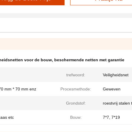
gheidsnetten voor de bouw
,
beschermende netten met garantie
trefwoord:
Veiligheidsnet
70 mm * 70 mm enz
Procesmethode:
Geweven
Grondstof:
roestvrij stale
aas etc
Bouw:
7*7, 7*19