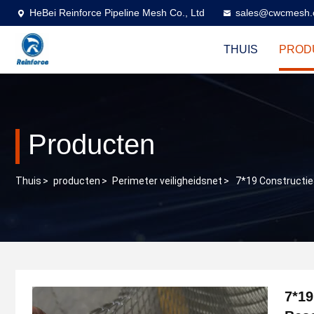
HeBei Reinforce Pipeline Mesh Co., Ltd
sales@cwcmesh
THUIS
PROD
Producten
Thuis
>
producten
>
Perimeter veiligheidsnet
>
7*19 Constructie
7*19