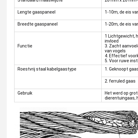
Standaard maaswijdte
20 mm x 20 mm-
Lengte gaaspaneel
1-10m, de eis va
Breedte gaaspaneel
1-20m, de eis va
1 Lichtgewicht, 
invloed
Functie
3. Zacht aanvoel
van vogels
4. Effectief voo
5. Voor ruwe inst
Roestvrij staal kabelgaastype
1. Geknoopt gaa
2. ferruled gaas
Gebruik
Het werd op grot
dierentuingaas, h