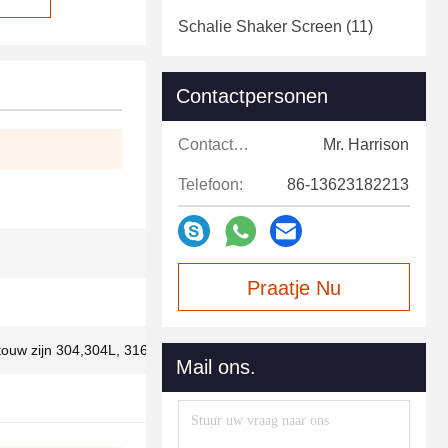
Schalie Shaker Screen
(11)
Contactpersonen
Contactpersonen:
Mr. Harrison
Telefoon:
86-13623182213
Praatje Nu
n touw zijn 304,304L, 316,316L enzovoort.
Mail ons.