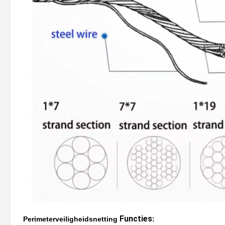
Functies
Perimeterveiligheidsnetti
ng
: