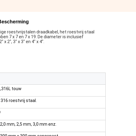
 Bescherming
 roestvrijstalen draadkabel, het roestvrij staal
en 7 x 7 en 7 x 19. De diameter is inclusief
 2", 3" x 3" en 4" x 4".
6,316L touw
 316 roestvrij staal.
9
 2,0 mm, 2,5 mm, 3,0 mm enz.