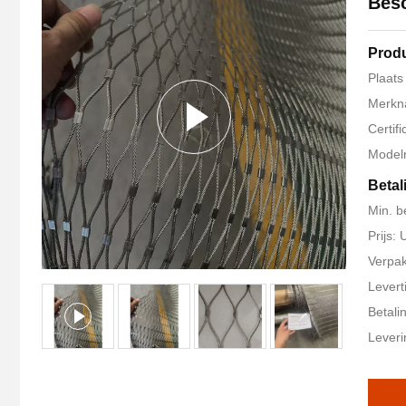
Bes
Produ
Plaats
Merkn
Certif
Model
Betal
Min. b
Prijs:
Verpak
Levert
Betali
Leveri