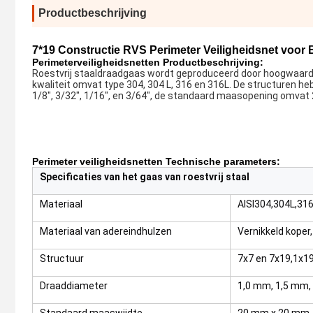
Productbeschrijving
7*19 Constructie RVS Perimeter Veiligheidsnet voor
Perimeterveiligheidsnetten Productbeschrijving:
Roestvrij staaldraadgaas wordt geproduceerd door hoogwaardige
kwaliteit omvat type 304, 304 L, 316 en 316L. De structuren hebb
1/8", 3/32", 1/16", en 3/64", de standaard maasopening omvat 2" x
Perimeter veiligheidsnetten Technische parameters:
Specificaties van het gaas van roestvrij staal
Materiaal
AISI304,304L,31
Materiaal van adereindhulzen
Vernikkeld koper,
Structuur
7x7 en 7x19,1x1
Draaddiameter
1,0 mm, 1,5 mm,