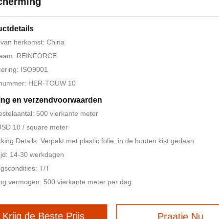
cherming
ctdetails
 van herkomst: China
aam: REINFORCE
icering: ISO9001
nummer: HER-TOUW 10
ing en verzendvoorwaarden
estelaantal: 500 vierkante meter
 USD 10 / square meter
king Details: Verpakt met plastic folie, in de houten kist gedaan
ijd: 14-30 werkdagen
ngscondities: T/T
ng vermogen: 500 vierkante meter per dag
Krijg de Beste Prijs
Praatje Nu